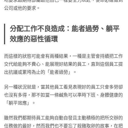
地要求跟期待部屬跟他自己一樣要全力以赴、使命必達做到
公司或他的要求。
分配工作不良造成：能者過勞、躺平
效應的惡性循環
而這樣的狀態可能會有兩種結果，一種是主管會持續把工作
交代給能夠不費心、能展現好結果的員工，直到這個員工提
出抗議或累垮為止的「能者過勞」。
另一種狀況就是，當其他員工看見表現好的員工只會多勞卻
也沒有多得，那不如當一條鹹魚可以準時下班、身體健康的
「躺平效應」。
雖然我們都期待員工能夠自動自發且主動積極的把所交辦的
任務做的最好，然而我們也不要忘了殺雞取卵的故事，在把