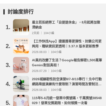
討論度排行
雇主若拒絕勞工「自提退休金」，8月起將加徵
1.
滯納金
2天前 ｜ 104小編
【工作快找App】捷運搜尋更彈性、封鎖公司更
2.
夠用、職缺資訊更透明｜3.37.0 版本更新教學
2026.08.03 ｜ 104小編
AI真的改變了生活？Google報告解密1,500萬筆
3.
Gemini對話真相！
2026.07.29 ｜ 104小編
2026城鎮韌性防空演習8/7-8/13舉行！北中行動
4.
網路降速演練有什麼限制？演習時間及管制注意
事項整理
2026.08.03 ｜ 104小編
115年5-6月統一發票中獎號碼，千萬獎號38548
5.
029！發票兌獎期限、如何領獎一次看