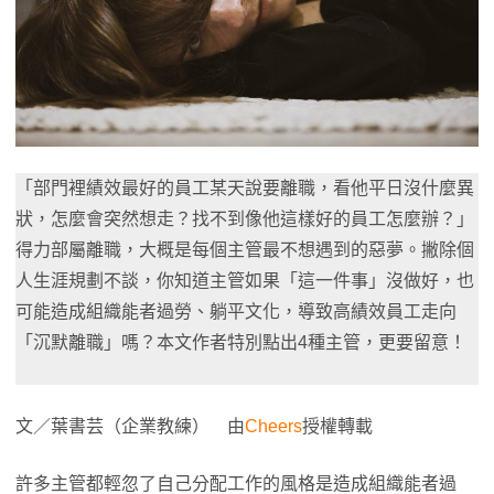
「部門裡績效最好的員工某天說要離職，看他平日沒什麼異
狀，怎麼會突然想走？找不到像他這樣好的員工怎麼辦？」
得力部屬離職，大概是每個主管最不想遇到的惡夢。撇除個
人生涯規劃不談，你知道主管如果「這一件事」沒做好，也
可能造成組織能者過勞、躺平文化，導致高績效員工走向
「沉默離職」嗎？本文作者特別點出4種主管，更要留意！
文／葉書芸（企業教練） 由
Cheers
授權轉載
許多主管都輕忽了自己分配工作的風格是造成組織能者過