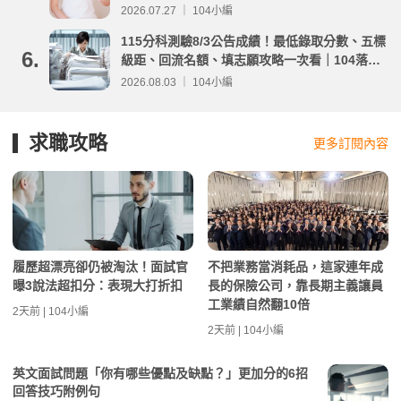
2026.07.27 ｜ 104小編
115分科測驗8/3公告成績！最低錄取分數、五標
6.
級距、回流名額、填志願攻略一次看｜104落點
分析
2026.08.03 ｜ 104小編
求職攻略
更多訂閱內容
履歷超漂亮卻仍被淘汰！面試官
不把業務當消耗品，這家連年成
曝3說法超扣分：表現大打折扣
長的保險公司，靠長期主義讓員
工業績自然翻10倍
2天前 | 104小編
2天前 | 104小編
英文面試問題「你有哪些優點及缺點？」更加分的6招
回答技巧附例句