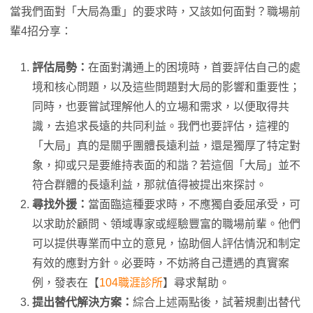
當我們面對「大局為重」的要求時，又該如何面對？職場前
輩4招分享：
評估局勢：
在面對溝通上的困境時，首要評估自己的處
境和核心問題，以及這些問題對大局的影響和重要性；
同時，也要嘗試理解他人的立場和需求，以便取得共
識，去追求長遠的共同利益。我們也要評估，這裡的
「大局」真的是關乎團體長遠利益，還是獨厚了特定對
象，抑或只是要維持表面的和諧？若這個「大局」並不
符合群體的長遠利益，那就值得被提出來探討。
尋找外援：
當面臨這種要求時，不應獨自委屈承受，可
以求助於顧問、領域專家或經驗豐富的職場前輩。他們
可以提供專業而中立的意見，協助個人評估情況和制定
有效的應對方針。必要時，不妨將自己遭遇的真實案
例，發表在【
104職涯診所
】尋求幫助。
提出替代解決方案：
綜合上述兩點後，試著規劃出替代