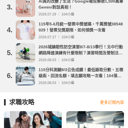
AI真的改變了生活？Google報告解密1,500萬筆
3.
Gemini對話真相！
2026.07.29 ｜ 104小編
115年5-6月統一發票中獎號碼，千萬獎號38548
4.
029！發票兌獎期限、如何領獎一次看
2026.07.27 ｜ 104小編
2026城鎮韌性防空演習8/7-8/13舉行！北中行動
5.
網路降速演練有什麼限制？演習時間及管制注意
事項整理
2026.08.03 ｜ 104小編
115分科測驗8/3公告成績！最低錄取分數、五標
6.
級距、回流名額、填志願攻略一次看｜104落點
分析
2026.08.03 ｜ 104小編
求職攻略
更多訂閱內容