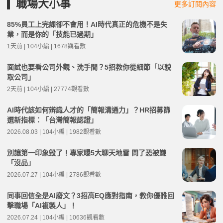
職場大小事
更多訂閱內容
85%員工上完課卻不會用！AI時代真正的危機不是失
業，而是你的「技能已過期」
1天前 | 104小編 | 1678觀看數
面試也要看公司外觀、洗手間？5招教你從細節「以貌
取公司」
2天前 | 104小編 | 27774觀看數
AI時代該如何辨識人才的「簡報溝通力」？HR招募篩
選新指標：「台灣簡報認證」
2026.08.03 | 104小編 | 1982觀看數
別讓第一印象毀了！專家曝5大聊天地雷 問了恐被嫌
「沒品」
2026.07.27 | 104小編 | 2786觀看數
同事回信全是AI廢文？3招高EQ應對指南，教你優雅回
擊職場「AI複製人」！
2026.07.24 | 104小編 | 10636觀看數