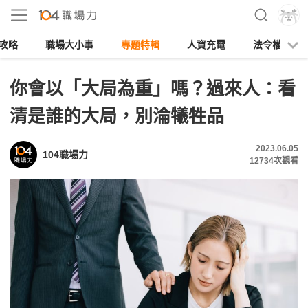
攻略
職場大小事
專題特輯
人資充電
法令權益
你會以「大局為重」嗎？過來人：看
清是誰的大局，別淪犧牲品
2023.06.05
104職場力
12734
次觀看