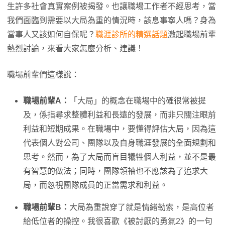
生許多社會真實案例被揭發。也讓職場工作者不經思考，當
我們面臨到需要以大局為重的情況時，該息事寧人嗎？身為
當事人又該如何自保呢？
職涯診所的精選話題
激起職場前輩
熱烈討論，來看大家怎麼分析、建議！
職場前輩們這樣說：
職場前輩A：
「大局」的概念在職場中的確很常被提
及，係指尋求整體利益和長遠的發展，而非只關注眼前
利益和短期成果。在職場中，要懂得評估大局，因為這
代表個人對公司、團隊以及自身職涯發展的全面規劃和
思考。然而，為了大局而盲目犧牲個人利益，並不是最
有智慧的做法；同時，團隊領袖也不應該為了追求大
局，而忽視團隊成員的正當需求和利益。
職場前輩B：
大局為重說穿了就是情緒勒索，是高位者
給低位者的操控。我很喜歡《被討厭的勇氣2》的一句