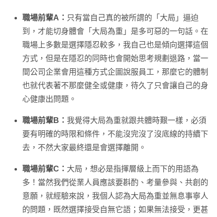
職場前輩A：
只有當自己真的被所謂的「大局」逼迫
到，才能切身體會「大局為重」是多可惡的一句話。在
職場上多數是選擇隱忍較多，我自己也是傾向選擇這個
方式，但是在隱忍的同時也會開始思考規劃退路，當一
間公司企業會用這種方式企圖說服員工，那麼它的體制
也就代表著不那麼健全或健康，待久了只會讓自己的身
心健康出問題。
職場前輩B：
我覺得大局為重就跟共體時艱一樣，必須
要有明確的時限和條件，不能沒完沒了沒底線的持續下
去，不然大家最終還是會選擇離開。
職場前輩C：
大局，想必是指揮層級上而下的用語為
多！當然我們從業人員應該要斟酌、考量參與、共創的
意願，就經驗來說，我個人認為大局為重並無息事寧人
的問題，既然選擇接受自無它語；如果無法接受，更甚