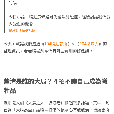
討論！
今日小語：職涯這條路難免會遇到碰撞，經驗談讓我們減
少受傷的機會！
職涯診所精選話題
今天，就讓我們透過《
104職涯診所
》和《
104職場力
》的
整理資訊，看看職場前輩們有哪些實用的好建議。
釐清是誰的大局？４招不讓自己成為犧
牲品
近期職人劇《人選之人－造浪者》掀起眾多話題，其中一句
台詞「大局為重」讓職場打滾的觀眾心有戚戚焉，後續更衍