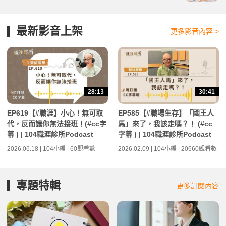
最新影音上架
更多影音內容 >
28:13
30:41
EP619【#職涯】小心！無可取
EP585【#職場生存】「國王人
代，反而讓你無法接班！(#cc字
馬」來了，我該走嗎？！ (#cc
幕 ) | 104職涯診所Podcast
字幕 ) | 104職涯診所Podcast
2026.06.18 | 104小編 | 60觀看數
2026.02.09 | 104小編 | 20660觀看數
專題特輯
更多訂閱內容