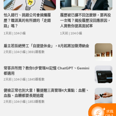
怕入錯行、挑錯公司會搞爛履
履歷被已讀不回怎麼辦，要再投
歷？職涯真的有所謂的「走錯
一次嗎？揭投履歷沒回應原因，
路」嗎？
人資教你提高面試率
1天前 | 104小編
1天前 | 104小編
雇主若拒絕勞工「自提退休金」，8月起將加徵滯納金
2天前 | 104小編 | 3691觀看數
常答非所問？教你3步管理AI記憶 ChatGPT、Gemini
都適用
2天前 | 104小編 | 1845觀看數
健檢正常也別大意！醫提醒三高管理4大重點：血壓、
血脂、血糖都要長期追蹤
2天前 | 104小編 | 1853觀看數