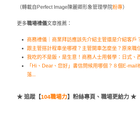
（轉載自Perfect Image陳麗卿形象管理學院
粉專
）
更多
職場禮儀
文章推薦：
商務禮儀｜商業拜訪應該先介紹主管還是介紹客戶
跟主管搭計程車坐哪裡？主管開車怎麼坐？原來職位最
我吃的不是飯，是生意！商務人士用餐學：日式、
「Hi、Dear、您好」書信問候用哪個？８個E-ma
落...
★
追蹤【
104職場力
】粉絲專頁、職場更給力 ★