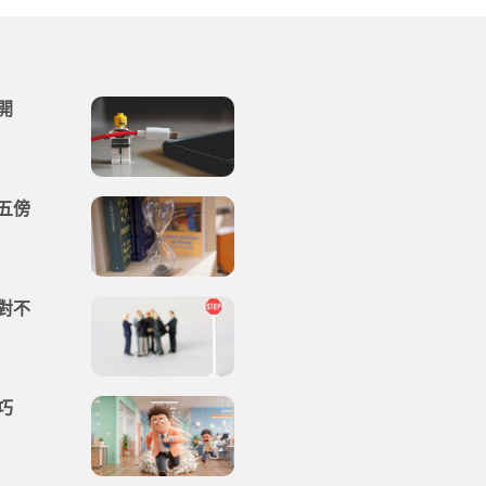
開
五傍
對不
巧