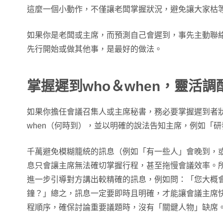
這麼一個小動作，不僅讓老闆掌握狀況，避免讓大家枯
如果你是老闆或主席，而預測自己會遲到，事先主動聯
先行開始或做其他事，是最好的做法。
掌握遲到who＆when，靈活調
如果你擔任會議召集人或主席秘書，務必要掌握遲到者狀
when（何時到），並以明確的說法告知主席，例如「研
千萬避免模糊籠統的訊息（例如「有一些人」會晚到，
息只會讓主席無法確切掌握行程，甚至拖慢會議效率。
進一步引導對方講出較精確的訊息，例如問：「您大概會
鐘？」總之，訊息一定要即時且明確，才能讓會議主席
程順序，確保討論重要議題時，沒有「關鍵人物」缺席