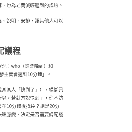
等，也為老闆減輕遲到的尷尬。
絡、說明、安排，讓其他人可以
配議程
況：who（誰會晚到）和
發主管會遲到10分鐘」。
或某某人「快到了」），模糊訊
所以，若對方說快到了，你不妨
在10分鐘後抵達？還是20分
快速應變，決定是否需要調配議
。