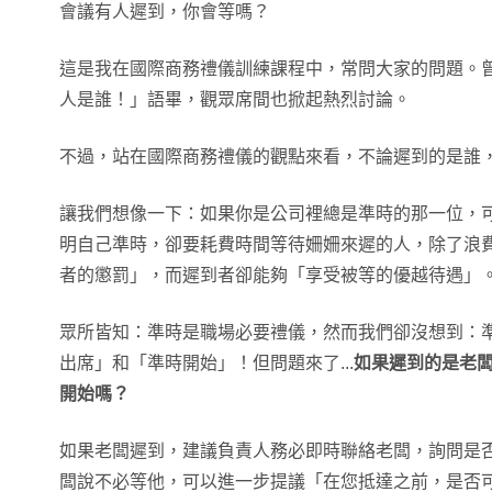
會議有人遲到，你會等嗎？
這是我在國際商務禮儀訓練課程中，常問大家的問題。
人是誰！」語畢，觀眾席間也掀起熱烈討論。
不過，站在國際商務禮儀的觀點來看，不論遲到的是誰
讓我們想像一下：如果你是公司裡總是準時的那一位，可
明自己準時，卻要耗費時間等待姍姍來遲的人，除了浪
者的懲罰」，而遲到者卻能夠「享受被等的優越待遇」
眾所皆知：準時是職場必要禮儀，然而我們卻沒想到：
出席」和「準時開始」！但問題來了...
如果遲到的是老
開始嗎？
如果老闆遲到，建議負責人務必即時聯絡老闆，詢問是
闆說不必等他，可以進一步提議「在您抵達之前，是否