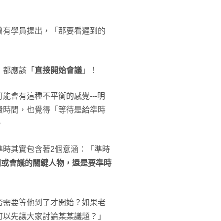
曾有學員提出，「那要看遲到的
，都應該「
直接開始會議
」！
能會有這種不平衡的感覺---明
費時間，也覺得「等待是給準時
。
準時其實包含著2個意涵：「準時
闆或會議的關鍵人物，還是要準時
否需要等他到了才開始？如果老
可以先讓大家討論某某議題？」