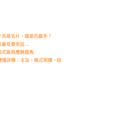
？先遞名片，還是先握手？
低要坐這 ...
西式飯局應酬眉角
il禮儀詳解：主旨、格式架構、段