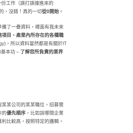
的第一份工作（誤打誤撞進來的
的，沒錯！真的一切
從0開始
。
準備了一疊資料，裡面有我未來
務項目、產業內所存在的各種職
nology)，所以資料當然都是有關於IT
基本功 –
了解您所負責的業界
說某某公司的某某職位，招募需
作的
優先順序
，比如說哪間企業
獲利比較高，按照特定的邏輯，