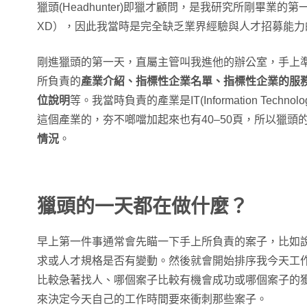
獵頭(Headhunter)即獵才顧問，是我研究所剛畢業
XD），因此我當時是完全缺乏業界經驗與人才招募能力
剛進獵頭的第一天，直屬主管叫我進他的辦公室，手上
所負責的
產業介紹、指標性企業名單、指標性企業的服
位說明
等。我當時負責的產業是IT(Information Tech
這個產業的，夯不啷噹加起來也有40–50頁，所以獵頭的
情況
。
獵頭的一天都在做什麼？
早上第一件事通常會先瞄一下手上所負責的案子，比如
求或人才規格是否有變動。然後就會開始排序我今天工
比較急著找人、哪個案子比較有機會成功或哪個案子的
來決定今天自己的工作時間要來衝刺那些案子。