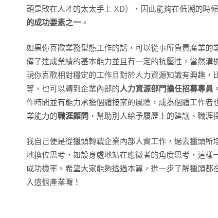
頭是敗在人才的太太手上 XD），因此能夠在低潮的時
的成功要素之一
。
如果你喜歡業務型態工作的話，可以從事所負責產業的
備了達成業績的基本能力並且有一定的抗壓性，當然溝
現你喜歡相對穩定的工作且對於人力資源知識有興趣，
等，也可以轉到企業內部的
人力資源部門擔任招募專員
作時間並有能力承擔個體接案的風險，成為個體工作者
業能力的
職涯顧問
，幫助別人給予履歷上的建議、職涯
我自己便是從獵頭轉戰企業內部人資工作，過去獵頭所
地換位思考，如設身處地站在應徵者的角度思考，這樣
成功機率。希望大家能夠透過本篇，進一步了解獵頭都
入這個產業囉！