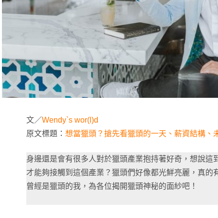
文／
Wendy`s wor(l)d
原文標題：
想當獵頭？搶先看獵頭的一天、薪資結構、
身邊還是會有很多人對於獵頭產業抱持著好奇，想說這
才能夠接觸到這個產業？獵頭們好像都光鮮亮麗，真的
曾經是獵頭的我，為各位揭開獵頭神秘的面紗吧！