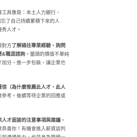
尋工具像是：本土人力銀行、
，別忘了自己持續累積下來的人
優秀人才。
跟對方
了解過往專業經驗、詢問
歷&職涯諮詢
。獵頭的價值不單純
才加分，進一步包裝，讓企業也
薦信（為什麼推薦此人才、此人
做參考。後續等待企業的回應或
供人才面談的注意事項與建議
。
就恭喜你！有機會進入薪資談判