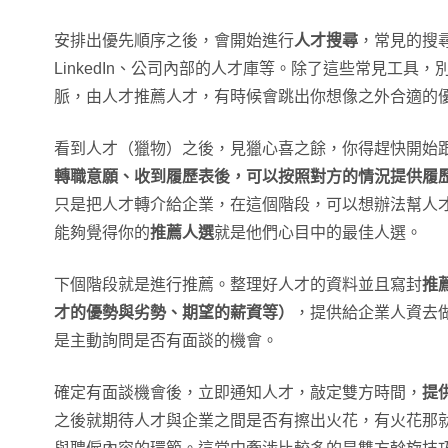
安排出優先順序之後，會開始進行
人才搜尋
，常見的搜
LinkedIn、公司內部的人才庫等。除了這些常見工具
脈，由人才推薦人才，有時候會跳出你想像之外合適的
看到人才（獵物）之後，見獵心喜之餘，你得趕快開始
轉職意願、收到履歷表後，可以按照對方的情況提供履
只是把人才轉介給企業，在這個階段，可以想辦法幫人
能夠覺得你的
推薦人選
就是他們心目中的最佳人選。
下個階段就是進行推薦。整理好人才的資料並且寫封
推
才的優勢與劣勢、期望的薪資等）
，提供給企業人資去
是主動詢問是否有面談的機會。
確定有面談機會後，立即通知人才，敲定雙方時間，
提
之後就期待人才與企業之間是否有擦出火花，有火花那