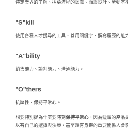
特定業界的了解、招募流程的認識、面談設計、勞動基
"S"kill
使用各種人才搜尋的工具、善用關鍵字、撰寫履歷的能
"A"bility
銷售能力、談判能力、溝通能力。
"O"thers
抗壓性、保持平常心。
想要特別提為什麼要時刻
保持平常心
，因為獵頭的產品
以有自己的選擇與決策，甚至還有身邊的重要關係人會