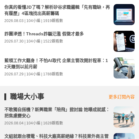
你真的看懂JD了嗎？解析矽谷求職邏輯「先有職缺，再
有履歷」4區塊找出高薪籌碼
2026.08.03 | 104小編 | 1919觀看數
詐團滲透！Threads詐騙氾濫 假徵才最多
2026.07.30 | 104小編 | 1522觀看數
藍領工作大翻身！不怕AI取代 企業主管改開計程車：1
2天賺到以前月薪
2026.07.29 | 104小編 | 1788觀看數
職場大小事
更多訂閱內容
不敢獨自搭機？新興職業「陪飛」掀討論 她曝成就感：
把焦慮變安心
2026.08.04 | 104小編 | 1628觀看數
文組就跟台積電、科技大廠高薪絕緣？科技業外商主管