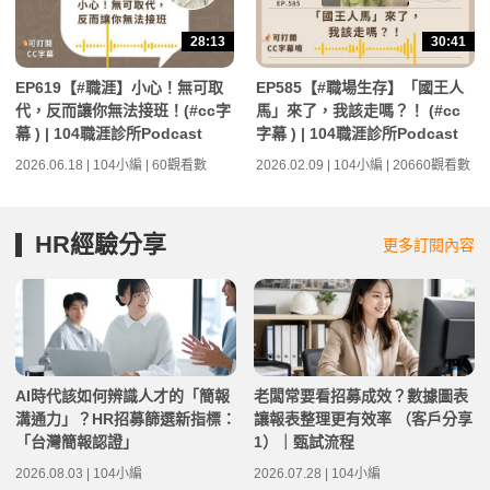
28:13
30:41
EP619【#職涯】小心！無可取
EP585【#職場生存】「國王人
代，反而讓你無法接班！(#cc字
馬」來了，我該走嗎？！ (#cc
幕 ) | 104職涯診所Podcast
字幕 ) | 104職涯診所Podcast
2026.06.18 | 104小編 | 60觀看數
2026.02.09 | 104小編 | 20660觀看數
HR經驗分享
更多訂閱內容
AI時代該如何辨識人才的「簡報
老闆常要看招募成效？數據圖表
溝通力」？HR招募篩選新指標：
讓報表整理更有效率 （客戶分享
「台灣簡報認證」
1）｜甄試流程
2026.08.03 | 104小編
2026.07.28 | 104小編