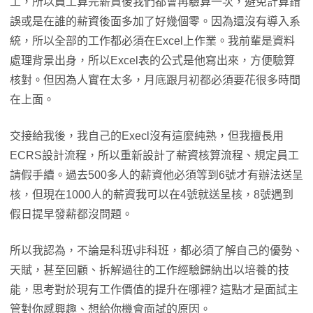
工，所以員工算完薪資後我們都會再驗算一次，避免計算錯
誤或是在誰的薪資後面多加了好幾個零。因為還沒有導入系
統，所以全部的工作都必須在Excel上作業。我前輩是資料
處理背景出身，所以Excel表的公式是他寫出來，方便驗算
核對。但因為人實在太多，月底跟月初都必須要花很多時間
在上面。
交接給我後，我自己的Execl沒有這麼純熟，但我擅長用
ECRS設計流程，所以重新設計了薪資核算流程、規定員工
請假手續。過去500多人的薪資他必須等到6號才有辦法送呈
核，但現在1000人的薪資我可以在4號就送呈核，8號遇到
假日提早發薪都沒問題。
所以我認為，不論是科班\非科班，都必須了解自己的優勢、
天賦，甚至回顧、拆解過往的工作經驗歸納出以培養的技
能，思考對於現有工作價值的提升在哪裡? 這點才是面試主
管對你感興趣、想給你機會面試的原因。