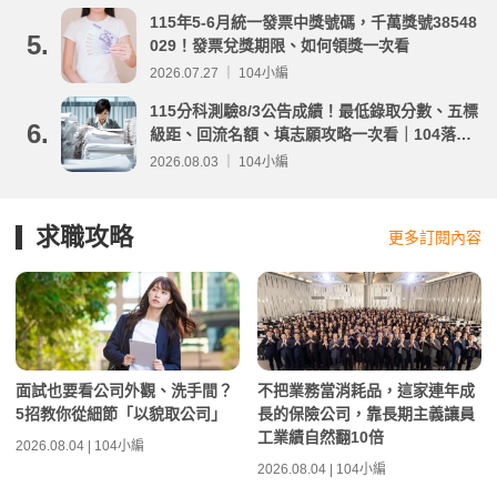
115年5-6月統一發票中獎號碼，千萬獎號38548
5.
029！發票兌獎期限、如何領獎一次看
2026.07.27 ｜ 104小編
115分科測驗8/3公告成績！最低錄取分數、五標
6.
級距、回流名額、填志願攻略一次看｜104落點
分析
2026.08.03 ｜ 104小編
求職攻略
更多訂閱內容
面試也要看公司外觀、洗手間？
不把業務當消耗品，這家連年成
5招教你從細節「以貌取公司」
長的保險公司，靠長期主義讓員
工業績自然翻10倍
2026.08.04 | 104小編
2026.08.04 | 104小編