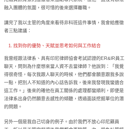
融入團體的氛圍，很可惜的後來選擇離職。
講完了我以主管的角度來看待非科班這件事情，我會給應徵
者三點建議：
找到你的優勢、天賦並思考如何與工作結合
我曾經跟法律系、具有印尼律師協會考試認證的ER&IR員工
聊天，問到為什麼想來當人資不去當律師？他說到：「我覺
得很奇怪，每次我跟人聊天的時候，他們都會願意跟我多說
一點，把別人不知道的內心話告訴我，後來我發現我蠻適合
這工作。」後來的確他在員工關係的處理都蠻順利，即便是
法律系出身仍然願意去感性的傾聽，透過面談挖掘單位的潛
的問題。
另外一個是我自己切身的例子。由於我們不放心印尼籍員