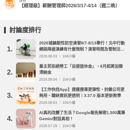
課程
【經理級】薪酬管理師2026/3/17-4/14（週二晚）
討論度排行
2026城鎮韌性防空演習8/7-8/13舉行！北中行動
1.
網路降速演練有什麼限制？演習時間及管制注意
事項整理
2026.08.03 ｜ 104小編
雇主若拒絕勞工「自提退休金」，8月起將加徵
2.
滯納金
2026.08.04 ｜ 104小編
【工作快找App】捷運搜尋更彈性、封鎖公司更
3.
夠用、職缺資訊更透明｜3.37.0 版本更新教學
2026.08.03 ｜ 104小編
AI真的改變了生活？Google報告解密1,500萬筆
4.
Gemini對話真相！
2026.07.29 ｜ 104小編