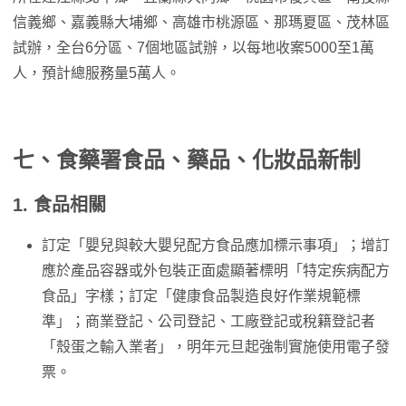
信義鄉、嘉義縣大埔鄉、高雄市桃源區、那瑪夏區、茂林區
試辦，全台6分區、7個地區試辦，以每地收案5000至1萬
人，預計總服務量5萬人。
七、食藥署食品、藥品、化妝品新制
1. 食品相關
訂定「嬰兒與較大嬰兒配方食品應加標示事項」；增訂
應於產品容器或外包裝正面處顯著標明「特定疾病配方
食品」字樣；訂定「健康食品製造良好作業規範標
準」；商業登記、公司登記、工廠登記或稅籍登記者
「殼蛋之輸入業者」，明年元旦起強制實施使用電子發
票。