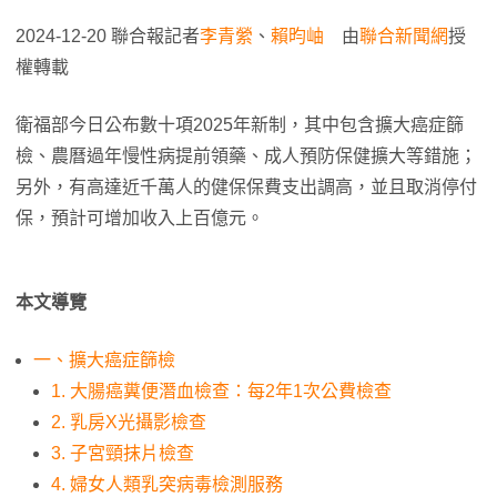
2024-12-20 聯合報記者
李青縈
、
賴昀岫
由
聯合新聞網
授
權轉載
衛福部今日公布數十項2025年新制，其中包含擴大癌症篩
檢、農曆過年慢性病提前領藥、成人預防保健擴大等錯施；
另外，有高達近千萬人的健保保費支出調高，並且取消停付
保，預計可增加收入上百億元。
本文導覽
一、擴大癌症篩檢
1. 大腸癌糞便潛血檢查：每2年1次公費檢查
2. 乳房X光攝影檢查
3. 子宮頸抹片檢查
4. 婦女人類乳突病毒檢測服務