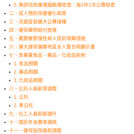
5. 胸部低劑量電腦斷層檢查：每2年1次公費檢查
二、成人預防保健優化政策
三、流感疫苗擴大公費接種
四、健保藥物給付放寬
五、農曆春節慢性病人提前領藥措施
六、擴大健保偏鄉地區全人整合照顧計畫
七、食藥署食品、藥品、化妝品新制
1. 食品相關
2. 藥品相關
3. 化妝品相關
八、公托人員薪資調整
1. 公托
2. 準公托
九、社工人員起薪調升
十、國民年金費率調高
十一、健保投保級距調整