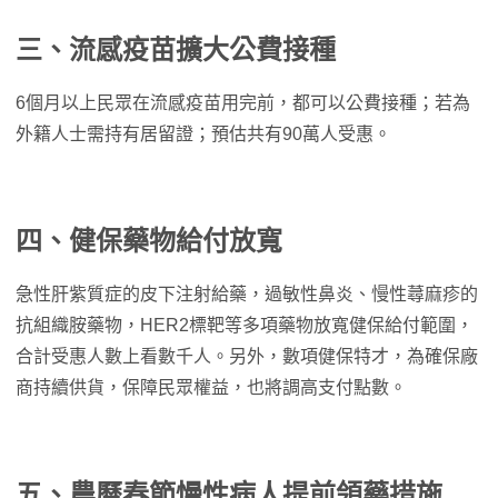
三、流感疫苗擴大公費接種
6個月以上民眾在流感疫苗用完前，都可以公費接種；若為
外籍人士需持有居留證；預估共有90萬人受惠。
四、健保藥物給付放寬
急性肝紫質症的皮下注射給藥，過敏性鼻炎、慢性蕁麻疹的
抗組織胺藥物，HER2標靶等多項藥物放寬健保給付範圍，
合計受惠人數上看數千人。另外，數項健保特才，為確保廠
商持續供貨，保障民眾權益，也將調高支付點數。
五、農曆春節慢性病人提前領藥措施