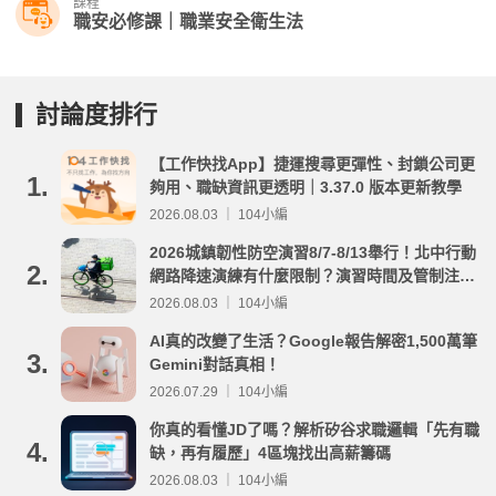
課程
職安必修課｜職業安全衛生法
討論度排行
【工作快找App】捷運搜尋更彈性、封鎖公司更
1.
夠用、職缺資訊更透明｜3.37.0 版本更新教學
2026.08.03 ｜ 104小編
2026城鎮韌性防空演習8/7-8/13舉行！北中行動
2.
網路降速演練有什麼限制？演習時間及管制注意
事項整理
2026.08.03 ｜ 104小編
AI真的改變了生活？Google報告解密1,500萬筆
3.
Gemini對話真相！
2026.07.29 ｜ 104小編
你真的看懂JD了嗎？解析矽谷求職邏輯「先有職
4.
缺，再有履歷」4區塊找出高薪籌碼
2026.08.03 ｜ 104小編