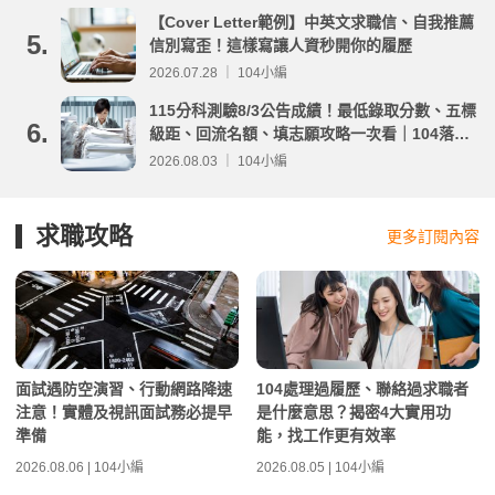
【Cover Letter範例】中英文求職信、自我推薦
5.
信別寫歪！這樣寫讓人資秒開你的履歷
2026.07.28 ｜ 104小編
115分科測驗8/3公告成績！最低錄取分數、五標
6.
級距、回流名額、填志願攻略一次看｜104落點
分析
2026.08.03 ｜ 104小編
求職攻略
更多訂閱內容
面試遇防空演習、行動網路降速
104處理過履歷、聯絡過求職者
注意！實體及視訊面試務必提早
是什麼意思？揭密4大實用功
準備
能，找工作更有效率
2026.08.06 | 104小編
2026.08.05 | 104小編