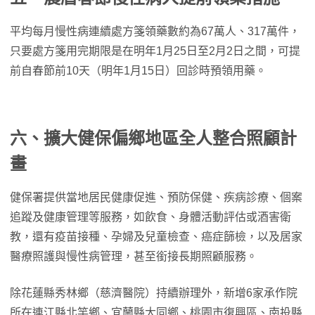
平均每月慢性病連續處方箋領藥數約為67萬人、317萬件，
只要處方箋用完期限是在明年1月25日至2月2日之間，可提
前自春節前10天（明年1月15日）回診時預領用藥。
六、擴大健保偏鄉地區全人整合照顧計
畫
健保署提供當地居民健康促進、預防保健、疾病診療、個案
追蹤及健康管理等服務，如飲食、身體活動評估或酒害衛
教，還有疫苗接種、孕婦及兒童檢查、癌症篩檢，以及居家
醫療照護與慢性病管理，甚至銜接長期照顧服務。
除花蓮縣秀林鄉（慈濟醫院）持續辦理外，新增6家承作院
所在連江縣北竿鄉、宜蘭縣大同鄉、桃園市復興區、南投縣