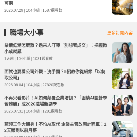
可期
2026.07.29 | 104小編 | 1587觀看數
職場大小事
更多訂閱內容
業績低潮怎麼熬？過來人叮嚀「別想著成交」：把握微
小成就感
1天前 | 104小編 | 1031觀看數
面試也要看公司外觀、洗手間？5招教你從細節「以貌
取公司」
2026.08.04 | 104小編 | 27820觀看數
不再只看影片！AI如何顛覆企業培訓？「圍繞AI設計學
習體驗」成2026職場新顯學
2026.07.31 | 104小編 | 1281觀看數
藍領工作大翻身！不怕AI取代 企業主管改開計程車：1
2天賺到以前月薪