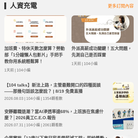
人資充電
更多訂閱內容
加班費、特休天數怎麼算？勞動
外派高薪成功關鍵！五大問題，
部「1分鐘懶人包影片」手把手
先測自己是否踩雷
教你用系統輕鬆算！
1天前 | 104小編
1天前 | 104小編
【104 talks】新法上路，主管最難開口的四種面談
——那幾句話該怎麼說？ | 8/19 免費直播
2026.08.03 | 104小編 | 1354觀看數
安靜離職退潮？當AI滲透率達68%，上班族在焦慮什
麼？│2026員工C.E.O.報告
2026.07.31 | 104小編 | 2061觀看數