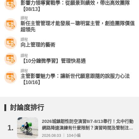
影響力領導實戰學：從願景到績效，帶出高效團隊
【08/13】
課程
新任主管管理才能發展－聰明當主管，創造團隊價值
超領先
課程
向上管理的藝術
課程
【10分鐘微學習】管理快易通
課程
主管影響魅力學：讓新世代願意跟隨的說服力心法
【10/16】
討論度排行
2026城鎮韌性防空演習8/7-8/13舉行！北中行動
1.
網路降速演練有什麼限制？演習時間及管制注意
事項整理
2026.08.03 ｜ 104小編