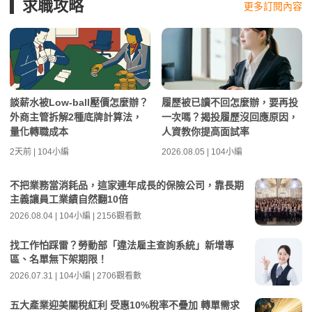
求職攻略
更多訂閱內容
談薪水被Low-ball壓價怎麼辦？
履歷被已讀不回怎麼辦，要再投
外商主管拆解2種底牌計算法，
一次嗎？揭投履歷沒回應原因，
量化轉職成本
人資教你提高面試率
2天前 | 104小編
2026.08.05 | 104小編
不把業務當消耗品，這家連年成長的保險公司，靠長期
主義讓員工業績自然翻10倍
2026.08.04 | 104小編 | 2156觀看數
找工作怕踩雷？勞動部「違法雇主查詢系統」新增專
區、名單無下架期限！
2026.07.31 | 104小編 | 2706觀看數
五大產業迎美關稅紅利 受惠10%稅率不疊加 轉單需求