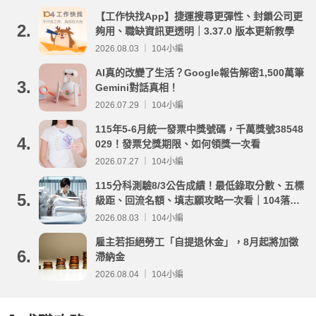
【工作快找App】捷運搜尋更彈性、封鎖公司更
2.
夠用、職缺資訊更透明｜3.37.0 版本更新教學
2026.08.03 ｜ 104小編
AI真的改變了生活？Google報告解密1,500萬筆
3.
Gemini對話真相！
2026.07.29 ｜ 104小編
115年5-6月統一發票中獎號碼，千萬獎號38548
4.
029！發票兌獎期限、如何領獎一次看
2026.07.27 ｜ 104小編
115分科測驗8/3公告成績！最低錄取分數、五標
5.
級距、回流名額、填志願攻略一次看｜104落點
分析
2026.08.03 ｜ 104小編
雇主若拒絕勞工「自提退休金」，8月起將加徵
6.
滯納金
2026.08.04 ｜ 104小編