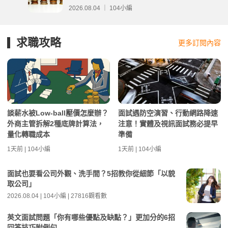
2026.08.04 ｜ 104小編
求職攻略
更多訂閱內容
談薪水被Low-ball壓價怎麼辦？
面試遇防空演習、行動網路降速
外商主管拆解2種底牌計算法，
注意！實體及視訊面試務必提早
量化轉職成本
準備
1天前 | 104小編
1天前 | 104小編
面試也要看公司外觀、洗手間？5招教你從細節「以貌
取公司」
2026.08.04 | 104小編 | 27816觀看數
英文面試問題「你有哪些優點及缺點？」更加分的6招
回答技巧附例句