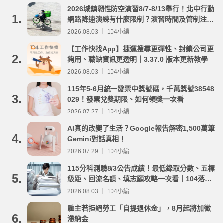
2026城鎮韌性防空演習8/7-8/13舉行！北中行動
1.
網路降速演練有什麼限制？演習時間及管制注意
事項整理
2026.08.03 ｜ 104小編
【工作快找App】捷運搜尋更彈性、封鎖公司更
2.
夠用、職缺資訊更透明｜3.37.0 版本更新教學
2026.08.03 ｜ 104小編
115年5-6月統一發票中獎號碼，千萬獎號38548
3.
029！發票兌獎期限、如何領獎一次看
2026.07.27 ｜ 104小編
AI真的改變了生活？Google報告解密1,500萬筆
4.
Gemini對話真相！
2026.07.29 ｜ 104小編
115分科測驗8/3公告成績！最低錄取分數、五標
5.
級距、回流名額、填志願攻略一次看｜104落點
分析
2026.08.03 ｜ 104小編
雇主若拒絕勞工「自提退休金」，8月起將加徵
6.
滯納金