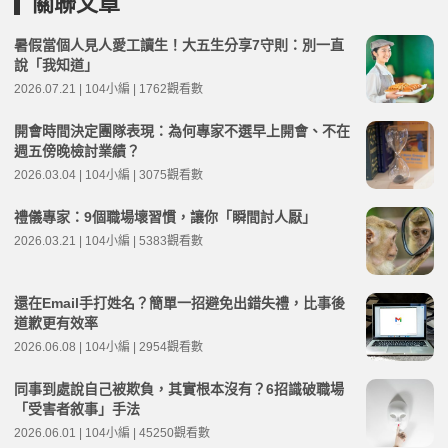
關聯文章
暑假當個人見人愛工讀生！大五生分享7守則：別一直
說「我知道」
2026.07.21 | 104小編 | 1762觀看數
開會時間決定團隊表現：為何專家不選早上開會、不在
週五傍晚檢討業績？
2026.03.04 | 104小編 | 3075觀看數
禮儀專家：9個職場壞習慣，讓你「瞬間討人厭」
2026.03.21 | 104小編 | 5383觀看數
還在Email手打姓名？簡單一招避免出錯失禮，比事後
道歉更有效率
2026.06.08 | 104小編 | 2954觀看數
同事到處說自己被欺負，其實根本沒有？6招識破職場
「受害者敘事」手法
2026.06.01 | 104小編 | 45250觀看數