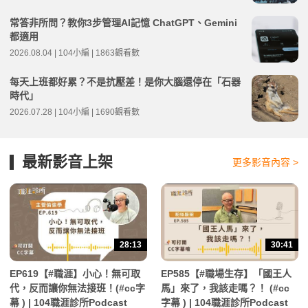
常答非所問？教你3步管理AI記憶 ChatGPT、Gemini
都適用
2026.08.04 | 104小編 | 1863觀看數
每天上班都好累？不是抗壓差！是你大腦還停在「石器
時代」
2026.07.28 | 104小編 | 1690觀看數
最新影音上架
更多影音內容 >
28:13
30:41
EP619【#職涯】小心！無可取
EP585【#職場生存】「國王人
代，反而讓你無法接班！(#cc字
馬」來了，我該走嗎？！ (#cc
幕 ) | 104職涯診所Podcast
字幕 ) | 104職涯診所Podcast