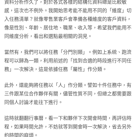
資料分析作久了，對於各式各樣的結構化資料總是比較敏
感，這次也不例外。我開始思考能不能用不同的「維度」切
入任務清單？就像零售業客戶會準備各種維度的客戶資料，
像是性別、年齡、居住地、職業、收入等，希望我們能用不
同維度分析，看出和選點最相關的洞見。
當然有，我們可以將任務「分門別類」。例如上系統、跑流
程可以歸為一類，利用前述的「找到合適的時段進行不同任
務」一次解決，這是依據任務「屬性」作分類。
此外，還能夠將任務以「人」作分類。譬如十件任務中，有
三件跟某位合作夥伴有關，儘管性質不同，但總之都需要跟
同個人討論才能往下進行。
這時就翻翻行事曆，看一下和夥伴下次開會時間，再評估時
程，如果時間允許，不妨就等到開會時一次解決，省去另外
約時間的麻煩。