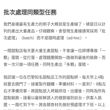
批次處理同類型任務
我們身邊最有生產力的例子大概就是生產線了，總是日以計
列的產出大量產品。仔細觀察，會發現生產線通常採用「批
次處理」（batch）而不是隨時處理（ad-hoc）。
一間甜點店每天要大量生產甜點，不會讓一位師傅專做「一
顆」蛋糕，從打蛋、處理麵團開始一路做到最後的裝飾，而
會一次只做一項任務，同時生產出「多顆」蛋糕。
我認識一位在巴黎知名甜點店工作的甜點師，每天早上4點
就要去開門了，接著製作麵糰、準備材料，一直到7、8點左
右才準備完畢，將甜點放入烤箱烘培，出爐後，同時為所有
甜點裝飾，接著以最新鮮誘人的樣貌端到前台，供客人挑
選。一路忙到下午，將各類食材先做好預處理才下班。以上