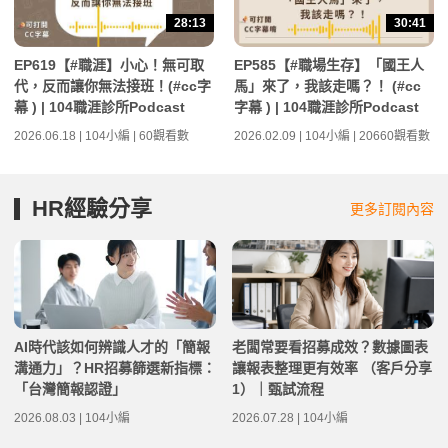
28:13
30:41
EP619【#職涯】小心！無可取
EP585【#職場生存】「國王人
代，反而讓你無法接班！(#cc字
馬」來了，我該走嗎？！ (#cc
幕 ) | 104職涯診所Podcast
字幕 ) | 104職涯診所Podcast
2026.06.18 | 104小編 | 60觀看數
2026.02.09 | 104小編 | 20660觀看數
HR經驗分享
更多訂閱內容
AI時代該如何辨識人才的「簡報
老闆常要看招募成效？數據圖表
溝通力」？HR招募篩選新指標：
讓報表整理更有效率 （客戶分享
「台灣簡報認證」
1）｜甄試流程
2026.08.03 | 104小編
2026.07.28 | 104小編