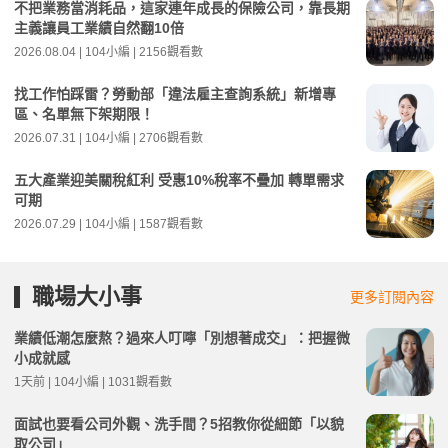
不把業務當消耗品，這家連年成長的保險公司，靠長期
主義讓員工業績自然翻10倍
2026.08.04 | 104小編 | 2156觀看數
找工作怕踩雷？勞動部「違法雇主查詢系統」新增專
區、名單無下架期限！
2026.07.31 | 104小編 | 2706觀看數
五大產業迎美關稅紅利 受惠10%稅率不疊加 轉單需求
可期
2026.07.29 | 104小編 | 1587觀看數
職場大小事
更多訂閱內容
業績低潮怎麼熬？過來人叮嚀「別想著成交」：把握微
小成就感
1天前 | 104小編 | 1031觀看數
面試也要看公司外觀、洗手間？5招教你從細節「以貌
取公司」