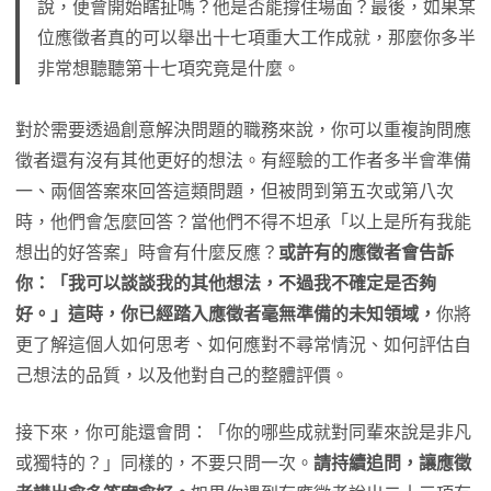
說，便會開始瞎扯嗎？他是否能撐住場面？最後，如果某
位應徵者真的可以舉出十七項重大工作成就，那麼你多半
非常想聽聽第十七項究竟是什麼。
對於需要透過創意解決問題的職務來說，你可以重複詢問應
徵者還有沒有其他更好的想法。有經驗的工作者多半會準備
一、兩個答案來回答這類問題，但被問到第五次或第八次
時，他們會怎麼回答？當他們不得不坦承「以上是所有我能
想出的好答案」時會有什麼反應？
或許有的應徵者會告訴
你：「我可以談談我的其他想法，不過我不確定是否夠
好。」這時，你已經踏入應徵者毫無準備的未知領域，
你將
更了解這個人如何思考、如何應對不尋常情況、如何評估自
己想法的品質，以及他對自己的整體評價。
接下來，你可能還會問：「你的哪些成就對同輩來說是非凡
或獨特的？」同樣的，不要只問一次。
請持續追問，讓應徵