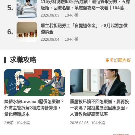
115分科測驗8/3公告成績！最低錄取分數、五標
5.
級距、回流名額、填志願攻略一次看｜104落點
分析
2026.08.03 ｜ 104小編
雇主若拒絕勞工「自提退休金」，8月起將加徵
6.
滯納金
2026.08.04 ｜ 104小編
求職攻略
更多訂閱內容
談薪水被Low-ball壓價怎麼辦？
履歷被已讀不回怎麼辦，要再投
外商主管拆解2種底牌計算法，
一次嗎？揭投履歷沒回應原因，
量化轉職成本
人資教你提高面試率
2天前 | 104小編
2026.08.05 | 104小編