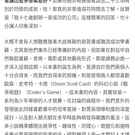
者講出愈多答案愈好。
如果你遇到有應徵者說出二十三項有
別於同儕的成就，哇！那真的非常值得花時間去了解。就算
是「我十七歲創辦一家成功的公司」這樣簡單的回答，也十
分讓人印象深刻。
大概不會有人想聽應徵者大談無聊的商管書或職涯成功學書
籍，尤其是他們事先已經準備好的內容。但如果在對話中自
然聊起書籍、音樂、電影或其他藝術形式，那麼請務必進一
步深入這個話題。以本書的誕生為例，是源自於我們兩個人
十分合得來，而我們合得來的契機，則是發現兩人都很喜歡
歐森．史考特．卡德（Orson Scott Card）的科幻小說《戰
爭遊戲》（Ender’s Game）。這本書的內容，其實就是一
系列為少年舉辦的人才競賽。在討論的過程中，我們意外的
發現彼此同樣喜歡書中的坦率直接、對菁英領導制度的深度
探討，以及對人類天賦在多早時能夠萌發與顯露的看法。這
本小說精準體現出競爭性、趣味性、同理心、遊戲化和適時
承擔必要風險間的完美組合，絕對稱得上是一本關於人才議