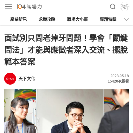
產業新訊
求職攻略
職場大小事
專題特輯
人
面試別只問老掉牙問題！學會「關鍵
問法」才能與應徵者深入交流、擺脫
範本答案
2023.05.18
天下文化
15420
次觀看