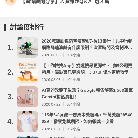
【資深顧問分享】人資難題Q＆A -選才篇
討論度排行
2026城鎮韌性防空演習8/7-8/13舉行！北中行動
1.
網路降速演練有什麼限制？演習時間及管制注意
事項整理
2026.08.03 ｜ 104小編
【工作快找App】捷運搜尋更彈性、封鎖公司更
2.
夠用、職缺資訊更透明｜3.37.0 版本更新教學
2026.08.03 ｜ 104小編
AI真的改變了生活？Google報告解密1,500萬筆
3.
Gemini對話真相！
2026.07.29 ｜ 104小編
115年5-6月統一發票中獎號碼，千萬獎號38548
4.
029！發票兌獎期限、如何領獎一次看
2026.07.27 ｜ 104小編