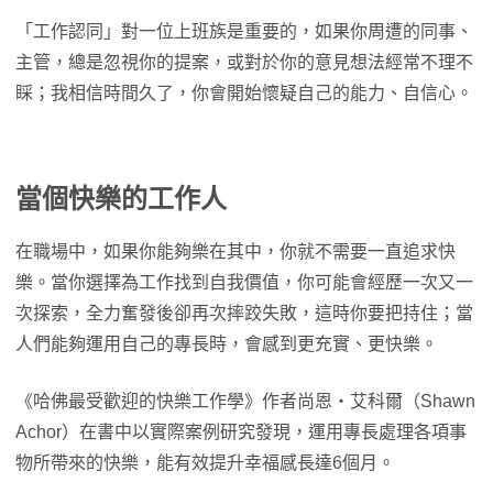
「工作認同」對一位上班族是重要的，如果你周遭的同事、
主管，總是忽視你的提案，或對於你的意見想法經常不理不
睬；我相信時間久了，你會開始懷疑自己的能力、自信心。
當個快樂的工作人
在職場中，如果你能夠樂在其中，你就不需要一直追求快
樂。當你選擇為工作找到自我價值，你可能會經歷一次又一
次探索，全力奮發後卻再次摔跤失敗，這時你要把持住；當
人們能夠運用自己的專長時，會感到更充實、更快樂。
《哈佛最受歡迎的快樂工作學》作者尚恩・艾科爾（Shawn
Achor）在書中以實際案例研究發現，運用專長處理各項事
物所帶來的快樂，能有效提升幸福感長達6個月。