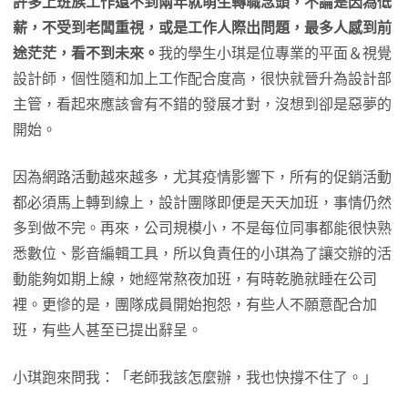
許多上班族工作還不到兩年就萌生轉職念頭，不論是因為低
薪，不受到老闆重視，或是工作人際出問題，最多人感到前
途茫茫，看不到未來。
我的學生小琪是位專業的平面＆視覺
設計師，個性隨和加上工作配合度高，很快就晉升為設計部
主管，看起來應該會有不錯的發展才對，沒想到卻是惡夢的
開始。
因為網路活動越來越多，尤其疫情影響下，所有的促銷活動
都必須馬上轉到線上，設計團隊即便是天天加班，事情仍然
多到做不完。再來，公司規模小，不是每位同事都能很快熟
悉數位、影音編輯工具，所以負責任的小琪為了讓交辦的活
動能夠如期上線，她經常熬夜加班，有時乾脆就睡在公司
裡。更慘的是，團隊成員開始抱怨，有些人不願意配合加
班，有些人甚至已提出辭呈。
小琪跑來問我：「老師我該怎麼辦，我也快撐不住了。」