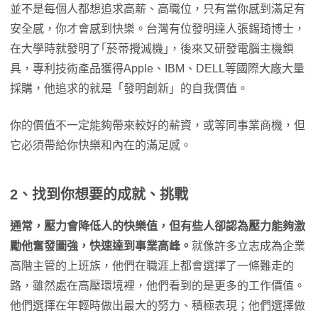
並不是每個人都想追求高薪、高職位，只有當你感到滿足有
安全感，你才會感到快樂。台灣有位發明達人張錫琦博士，
在大學時就發明了｢菸蒂攪滅機｣，後來又研發電腦主機鎖
具，專利技術產品獲得Apple、IBM、DELL等國際大廠大量
採購，他追求的就是「發明創新」的自我價值。
你的價值不一定能夠帶來較好的薪資，或等同事業商機，但
它必須帶給你快樂和內在的滿足感。
2、找到你想要的成就、挑戰
通常，壓力會降低人的快樂值，但有些人卻認為壓力能夠激
勵他奮發圖強，快速達到事業高峰。
就像許多立志成為企業
高階主管的上班族，他們在職涯上都會選擇了一條難走的
路，雖然處在高壓環境裡，他們看到的是更多的工作價值。
他們選擇在年輕時做出最大的努力、積極表現；他們選擇做