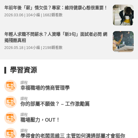
年前年後「薪」情欠佳？專家：維持健康心態很重要！
2026.03.06 | 104小編 | 1682觀看數
年輕人求職不問薪水？人資曝「新3句」面試者必問 網
揭殘酷真相
2026.05.18 | 104小編 | 2198觀看數
學習資源
課程
幸福職場的情商管理學
課程
你的部屬不願做？ – 工作激勵篇
課程
職場壓力，OUT！
課程
學得會的老闆思維三 主管如何溝通部屬才會挺你