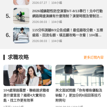
2026.07.27 ｜ 104小編
2026城鎮韌性防空演習8/7-8/13舉行！北中行動
5.
網路降速演練有什麼限制？演習時間及管制注意
事項整理
2026.08.03 ｜ 104小編
115分科測驗8/3公告成績！最低錄取分數、五標
6.
級距、回流名額、填志願攻略一次看｜104落點
分析
2026.08.03 ｜ 104小編
求職攻略
更多訂閱內容
104處理過履歷、聯絡過求職者
英文面試問題「你有哪些優點及
是什麼意思？揭密4大實用功
缺點？」更加分的6招回答技巧
能，找工作更有效率
附例句