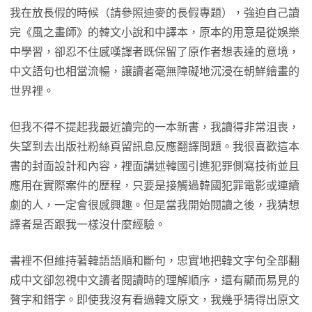
我在放長假的時候（請參照迪麥的長假專題），強迫自己讀
完《風之畫師》的韓文小說和中譯本，原本的用意是從娛樂
中學習，卻忍不住感嘆譯者既保留了原作者想表達的意境，
中文語句也相當流暢，讓讀者毫無障礙地沉浸在朝鮮繪畫的
世界裡。
但我不得不提起我最近讀完的一本新書，我讀得非常沮喪，
失望到去出版社粉絲頁留訊息反應翻譯問題。我很喜歡這本
書的封面設計和內容，裡面講述韓國引進犯罪側寫技術並且
應用在實際案件的歷程，只要是接觸過韓國犯罪電影或連續
劇的人，一定會很感興趣。但是當我開始閱讀之後，我猜想
譯者是否跟我一樣沒什麼經驗。
書裡不但維持著韓語語順和斷句，忠實地把韓文字句全部翻
成中文卻忽視中文讀者閱讀時的理解順序，還有顯而易見的
贅字和錯字。即使我沒有看過韓文原文，我幾乎猜得出原文