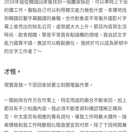
2016年我從韓國回來後找到一個離家極近、可以準時上下班
的爛工作。盤點自己可以利用韓文能力做些什麼，幸運地找
到韓國綜藝字幕翻譯的兼職，合作對象是平常看外國影片字
幕上會亮出的知名公司，虛榮感大大上升。節目內容與生活
時尚、飲食相關，算是平常我有點接觸的領域，我自認文字
能力還算不錯，應該可以輕鬆勝任。 我終於可以成為夢想中
的文字工作者了～
才怪。
現實是我一下班回家就要立刻開電腦作業。
一開始與合作方在作業上、特定用語的磨合不斷來回，加上
節目有不少知識內容，我必須不斷查資料確認理解正確與
否、中文是否有相應的專有詞句，導致工作時數大爆炸，接
案價格和我工作時數相比簡直便宜到可悲。除了下班時間兼