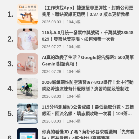
【工作快找App】捷運搜尋更彈性、封鎖公司更
1.
夠用、職缺資訊更透明｜3.37.0 版本更新教學
2026.08.03 ｜ 104小編
115年5-6月統一發票中獎號碼，千萬獎號38548
2.
029！發票兌獎期限、如何領獎一次看
2026.07.27 ｜ 104小編
AI真的改變了生活？Google報告解密1,500萬筆
3.
Gemini對話真相！
2026.07.29 ｜ 104小編
2026城鎮韌性防空演習8/7-8/13舉行！北中行動
4.
網路降速演練有什麼限制？演習時間及管制注意
事項整理
2026.08.03 ｜ 104小編
115分科測驗8/3公告成績！最低錄取分數、五標
5.
級距、回流名額、填志願攻略一次看｜104落點
分析
2026.08.03 ｜ 104小編
你真的看懂JD了嗎？解析矽谷求職邏輯「先有職
6.
缺，再有履歷」4區塊找出高薪籌碼