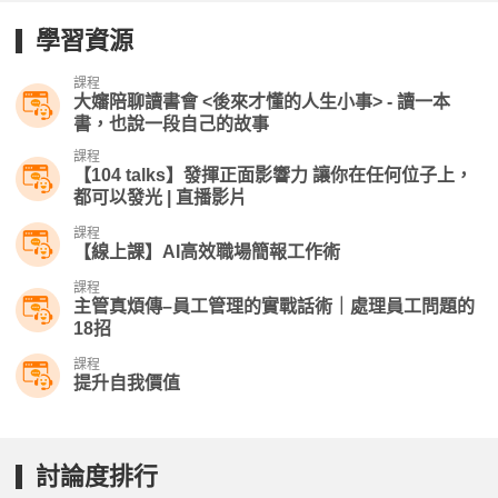
學習資源
課程
大嬸陪聊讀書會 <後來才懂的人生小事> - 讀一本
書，也說一段自己的故事
課程
【104 talks】發揮正面影響力 讓你在任何位子上，
都可以發光 | 直播影片
課程
【線上課】AI高效職場簡報工作術
課程
主管真煩傳–員工管理的實戰話術｜處理員工問題的
18招
課程
提升自我價值
討論度排行