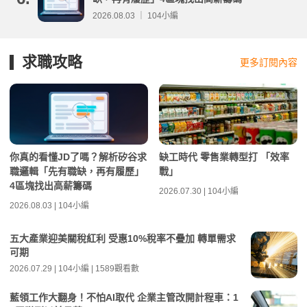
2026.08.03 ｜ 104小編
求職攻略
更多訂閱內容
你真的看懂JD了嗎？解析矽谷求
缺工時代 零售業轉型打 「效率
職邏輯「先有職缺，再有履歷」
戰」
4區塊找出高薪籌碼
2026.07.30 | 104小編
2026.08.03 | 104小編
五大產業迎美關稅紅利 受惠10%稅率不疊加 轉單需求
可期
2026.07.29 | 104小編 | 1589觀看數
藍領工作大翻身！不怕AI取代 企業主管改開計程車：1