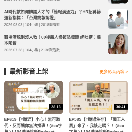
AI時代該如何辨識人才的「簡報溝通力」？HR招募篩
選新指標：「台灣簡報認證」
2026.08.03 | 104小編 | 2018觀看數
職場潛規則沒人教！00後新人慘被貼標籤 網吐槽：根
本陋習
2026.07.28 | 104小編 | 2136觀看數
最新影音上架
更多影音內容 >
28:13
30:41
EP619【#職涯】小心！無可取
EP585【#職場生存】「國王人
代，反而讓你無法接班！(#cc字
馬」來了，我該走嗎？！ (#cc
幕 ) | 104職涯診所Podcast
字幕 ) | 104職涯診所Podcast