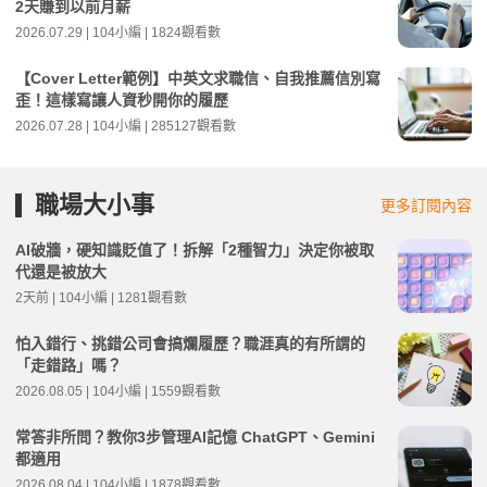
2天賺到以前月薪
2026.07.29 | 104小編 | 1824觀看數
【Cover Letter範例】中英文求職信、自我推薦信別寫
歪！這樣寫讓人資秒開你的履歷
2026.07.28 | 104小編 | 285127觀看數
職場大小事
更多訂閱內容
AI破牆，硬知識貶值了！拆解「2種智力」決定你被取
代還是被放大
2天前 | 104小編 | 1281觀看數
怕入錯行、挑錯公司會搞爛履歷？職涯真的有所謂的
「走錯路」嗎？
2026.08.05 | 104小編 | 1559觀看數
常答非所問？教你3步管理AI記憶 ChatGPT、Gemini
都適用
2026.08.04 | 104小編 | 1878觀看數