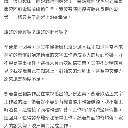
職，假日起床一睜眼就得開始趕工，媽媽喊吃飯也只能捧著
飯碗回到電腦前繼續作業，我沒有時間摸摸躺在身邊的愛
犬，一切只為了能趕上deadline。
說好的優雅呢？說好的愜意呢？
辛苦是一回事，這其中挫折感也沒少過。我才知道平常不求
甚解的習慣對講求精確的文字工作造成多大的負面影響，好
不容易趕出稿件，審稿人員再次回信提問，其中不少精闢意
見令我發現自己在知識上、對韓文的理解上、甚至中文能力
原來還是極度不足。
衝著自己翻譯作品在電視播出的那份虛榮、衝著能沾上文字
工作者的邊、衝著好不容易有機會能用韓語賺錢，我不顧工
時過長，連續接了兩檔韓國綜藝。工作時間橫跨過年假期，
連回鄉下也得認命地架起筆電工作，聽著外面的鞭炮聲、家
人的談笑聲，咬牙努力完成工作。