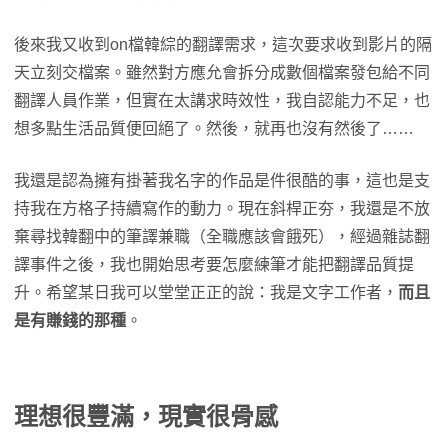
後來我又收到on檔韓綜的翻譯需求，這次要求收到影片的隔
天立刻交檔案。雖然對方應允會拆分成數個檔案發包給不同
翻譯人員作業，但實在太講求時效性，我自認能力不足，也
想多點生活品質便回絕了。然後，就再也沒有然後了……
我還是認為擁有掛著我名字的作品是件很酷的事，這也是支
持我在方格子持續寫作的動力。現在斜桿正夯，我還是不放
棄尋找韓翻中的筆譯兼職（全職應該會餓死），經過雜誌翻
譯事件之後，我也開始思考要怎麼練筆才能把翻譯品質提
升。希望某日我可以堂堂正正的說：我是文字工作者，
而且
是有賺錢的那種
。
理想很豐滿，現實很骨感