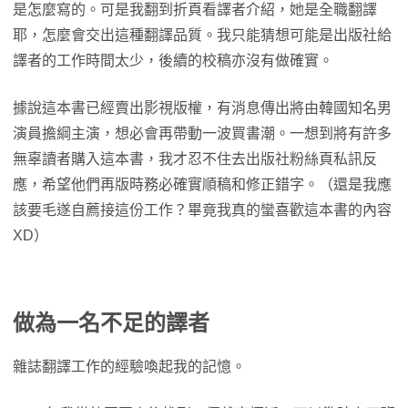
是怎麼寫的。可是我翻到折頁看譯者介紹，她是全職翻譯
耶，怎麼會交出這種翻譯品質。我只能猜想可能是出版社給
譯者的工作時間太少，後續的校稿亦沒有做確實。
據說這本書已經賣出影視版權，有消息傳出將由韓國知名男
演員擔綱主演，想必會再帶動一波買書潮。一想到將有許多
無辜讀者購入這本書，我才忍不住去出版社粉絲頁私訊反
應，希望他們再版時務必確實順稿和修正錯字。（還是我應
該要毛遂自薦接這份工作？畢竟我真的蠻喜歡這本書的內容
XD）
做為一名不足的譯者
雜誌翻譯工作的經驗喚起我的記憶。