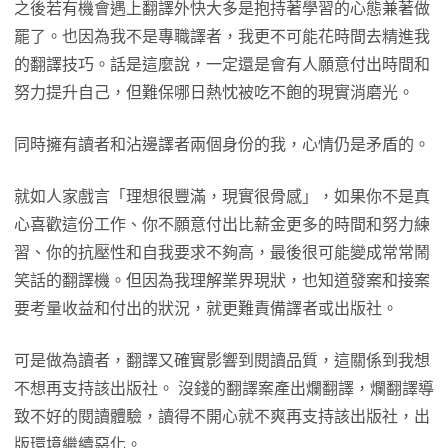
之後若有機會遇上翻譯外快大多是抱持著學習的心態兼著做
罷了。也因為我不是專職譯者，我更不可能花時間去精進我
的翻譯技巧。話是這麼說，一定還是會有人願意付出時間和
努力提升自己，但難保哪日熱忱被吃不飽的現實消磨光。
同時擁有讀者和沾邊譯者兩個身份的我，心情仍是矛盾的。
就如人家戲言「理想很豐滿，現實很骨感」，如果你不是真
心喜歡這份工作、你不願意付出比薪金更多的時間和努力練
習、你的抗壓性和自我要求不夠高，最後很可能變成常常鬧
笑話的翻譯機。但因為我理解業界現狀，也知道發案和接案
要考量收益和付出的狀況，就更難責備譯者或出版社。
可是做為讀者，翻譯又確實影響到閱讀品質，這關係到我想
不想再支持該出版社。 沒錢的翻譯案產出爛翻譯，爛翻譯導
致不好的閱讀體驗，讀得不開心就不爽再支持該出版社，出
版環境繼續惡化。