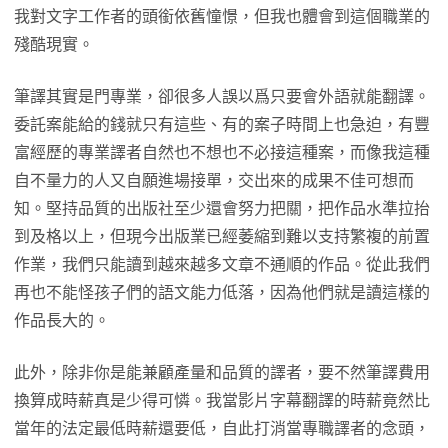
我對文字工作者的頭銜依舊憧憬，但我也體會到這個職業的
殘酷現實。
筆譯其實是門專業，卻很多人誤以爲只要會外語就能翻譯。
委託案能給的錢就只有這些、有的案子時間上也急迫，有豐
富經歷的專業譯者自然也不想也不必接這種案，而像我這種
自不量力的人又自願進場接單，交出來的成果不佳可想而
知。堅持品質的出版社至少還會努力把關，把作品水準拉抬
到及格以上，但現今出版業已經萎縮到難以支持繁複的前置
作業，我們只能讀到越來越多文章不通順的作品。從此我們
再也不能怪孩子們的語文能力低落，因為他們就是讀這樣的
作品長大的。
此外，除非你是能兼顧產量和品質的譯者，要不然筆譯費用
換算成時薪真是少得可憐。我當影片字幕翻譯的時薪竟然比
當年的法定最低時薪還要低，自此打消當專職譯者的念頭，