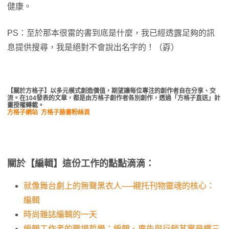
健康。
PS：至於那本很雷的書到底是什麼，我已經透露足夠的訊
息提供搜尋，我是絕對不會說出名字的！（孬）
【關於方格子】以多元模式創造價值，期望讓每位專注的創作者自在分享、交
流。在104發表的文章，都是由方格子創作者各別創作，透過「方格子直送」計
畫授權轉載。
方格子網站
方格子臉書粉絲頁
關於【編輯】這份工作的點點滴滴：
就像舞台劇上的無聲黑衣人──襯托刊物靈魂的核心：
編輯
時尚雜誌編輯的一天
編輯工作者的職場哲學：編輯、廣告與行銷其實是鐵三