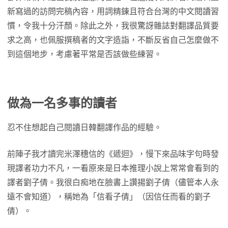
新寫過的訪問完稿內容，用詞精鍊且符合台灣的中文閱讀習
慣，令我十分汗顏。除此之外，我很驚訝雜誌對翻譯品質要
求之高，也佩服撰稿者的文字造詣，不斷反省自己怎麼做不
到這個地步，考慮著平常是否該做些練習。
做為一名多事的讀者
忍不住想起自己閱讀日韓翻譯作品的經驗。
前陣子我才讀完米澤穗信的《遞迴》，慢下來品味字句時發
現譯者功力不凡，一看原來是日本推理小說上常常會看到的
譯者劉子倩。我很白痴地在臉書上讚揚劉子倩（儘管本人永
遠不會知道），稱她為「信看子倩」（因信任而看的劉子
倩）。