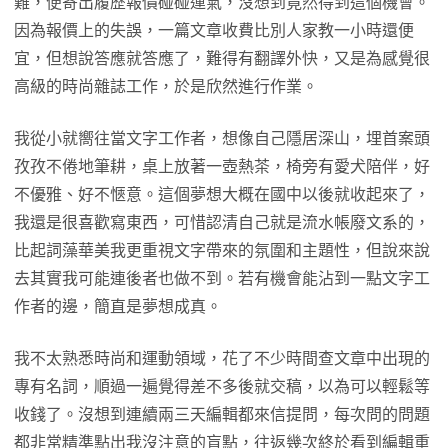
難，便寄出履歷報價碰碰運氣，沒想到竟然得到這個機會。
因為報價上的失誤，一篇文章收費比別人家教一小時還便
宜，但想說答應就答應了，難得有翻譯外快，又是為感覺很
高級的時尚雜誌工作，於是欣然進行作業。
我從小就嚮往當文字工作者，想像自己隱居深山，埋首案頭
孜孜不倦地筆耕，桌上放著一壺熱茶，椅旁有愛犬陪伴，好
不優雅、好不愜意。這個夢想大概在國中以後就收起來了，
我還是很喜歡寫東西，可惜認清自己就是流水帳廢文系的，
比起詞藻華美我更重視文字帶來的氛圍和主題性，但說來說
去其實我可能連後者也做不到。若有機會能沾到一點文字工
作者的邊，簡直是夢想成真。
我不太熟悉時尚和運動領域，花了不少時間查文章中出現的
專有名詞，順過一遍覺得差不多後就交稿，以為可以輕鬆等
收錢了。沒想到連續兩三天編輯都來信提問，每次問的問題
都非常精準點出我沒注意的盲點，往返幾次終於看到編輯重