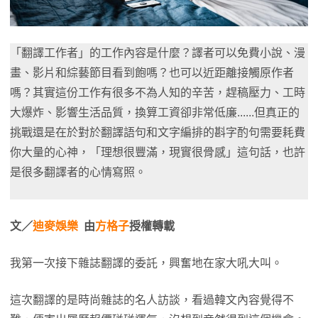
「翻譯工作者」的工作內容是什麼？譯者可以免費小說、漫
畫、影片和綜藝節目看到飽嗎？也可以近距離接觸原作者
嗎？其實這份工作有很多不為人知的辛苦，趕稿壓力、工時
大爆炸、影響生活品質，換算工資卻非常低廉......但真正的
挑戰還是在於對於翻譯語句和文字編排的斟字酌句需要耗費
你大量的心神，「理想很豐滿，現實很骨感」這句話，也許
是很多翻譯者的心情寫照。
文／
迪麥娛樂
由
方格子
授權轉載
我第一次接下雜誌翻譯的委託，興奮地在家大吼大叫。
這次翻譯的是時尚雜誌的名人訪談，看過韓文內容覺得不