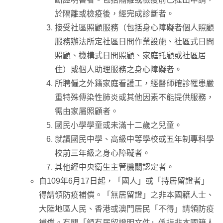
於隔離或檢疫後，經完成診斷者。
接受社區照顧服務（包括身心障礙者個人照顧
服務辦法所定社區日間作業設施、社區式日間
照顧、機構式日間照顧、家庭托顧或社區居
住）或個人助理服務之身心障礙者。
所聘僱之外籍家庭看護工，經醫師確診罹患嚴
重特殊傳染性肺炎或其他因素不能提供服務，
需由家屬照顧者。
國民小學學童或未滿十二歲之兒童。
就讀國民中學、高級中等學校或五年制專科學
校前三年級之身心障礙者。
其他經中央衛生主管機關認定者。
自109年6月17日起，「國人」或「持居留證者」
得請領防疫補償。「無居留證」之非本國籍人士、
大陸地區人民、香港或澳門居民「不得」請領防疫
補償。有關「領有居留證明文件」係指非本國籍人