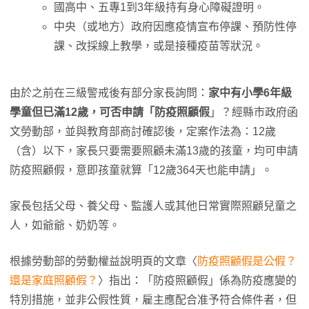
國高中、五專1到3年級持有身心障礙證明。
中央（或地方）政府因應疫情宣布停課、預防性停
課、改採線上教學，或是接種疫苗等狀況。
由於之前在三級警戒後有部分家長詢問：
家中有小學6年級
學童但已滿12歲，可否申請「防疫照顧假
」？經縣市政府函
文勞動部，並與教育部商討確認後，定案作法為：12歲
（含）以下，家長只要需要照顧未滿13歲的孩童，均可申請
防疫照顧假，意即孩童就算「12歲364天也能申請」。
家長包括父母、養父母、監護人或其他日常實際照顧兒童之
人，如爺爺、奶奶等。
根據勞動部的勞動權益說明頁的文章〈
防疫照顧假是公假？
還是家庭照顧假？
〉指出：「防疫照顧假」係為防疫應變的
特別措施，並非公假性質，雇主應配合准予符合條件者，但