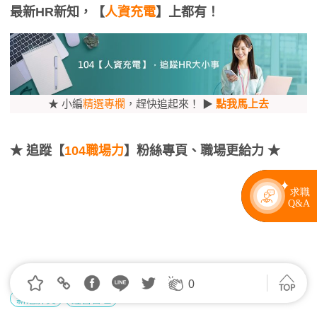
最新HR新知，【
人資充電
】上都有！
★ 小編
精選專欄
，趕快追起來！ ▶
點我馬上去
★
追蹤【
104職場力
】粉絲專頁、職場更給力 ★
0
新冠肺炎
經營管理