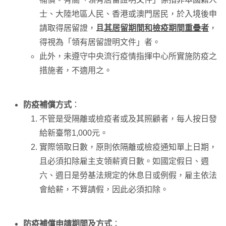
士、大陸地區人民、香港或澳門居民，於入境後申
請取得居留證，
且
其居留期間和檢疫期間重疊者
，
得視為「領有居留證明文件」者。
此外，未遵守中央流行疫情指揮中心所實施防疫之
措施者，不適用之。
防疫補償方式
：
不管是受隔離或檢疫者或及其照顧者，每人按日發
給新臺幣1,000元。
實際領取日數，原則依隔離或檢疫通知單上日期，
且必須扣除雇主支領薪資日數。如國定假日、週
六、週日是勞基法規定的休息日或例假，雇主依法
會給薪，不算請假，因此必須扣除。
防疫補償申請期間及方式
：