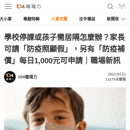
大小事
專題特輯
人資充電
法令權益
新聞現場
學校停課或孩子需居隔怎麼辦？家長
可請「防疫照顧假」，另有「防疫補
償」每日1,000元可申請｜職場新訊
2022.04.21
104職場力
13379
次觀看