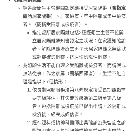
經各級衛生主管機關認定應接受居家隔離
（含指定
處所居家隔離
）、居家檢疫、集中隔離或集中檢疫
者。（簡稱受隔離或檢疫者）。
指定處所居家隔離包括3種經衛生主管單位開
立居家隔離通知書認定之狀況：在家獲知確診
者、解除隔離治療需再 7 天居家隔離之無症狀
或輕症確診個案、抗原快篩陽性個案。
為照顧生活不能自理之受隔離或檢疫者，而請假或
無法從事工作之家屬（簡稱照顧者），生活不能自
理是指以下7種情形：
依長期照顧服務法第八條規定接受長期照顧需
要等級評估，其失能等級為第二級至第八級
者。包括隔離或檢疫前已提出申請，於隔離或
檢疫後，經完成評估者。
經神經科或精神科醫師出具確診為失智症之診
斷證明書者。包括隔離或檢疫前已提出申請，