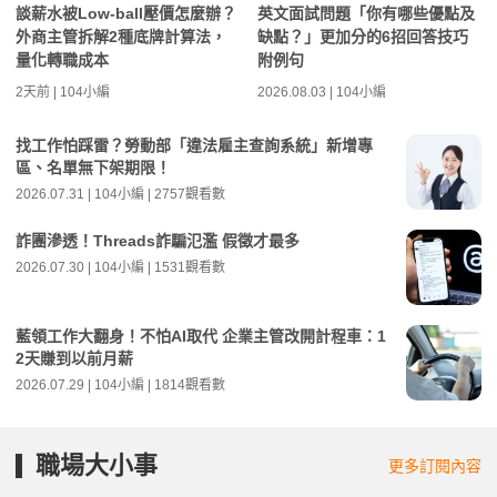
談薪水被Low-ball壓價怎麼辦？
英文面試問題「你有哪些優點及
外商主管拆解2種底牌計算法，
缺點？」更加分的6招回答技巧
量化轉職成本
附例句
2天前 | 104小編
2026.08.03 | 104小編
找工作怕踩雷？勞動部「違法雇主查詢系統」新增專
區、名單無下架期限！
2026.07.31 | 104小編 | 2757觀看數
詐團滲透！Threads詐騙氾濫 假徵才最多
2026.07.30 | 104小編 | 1531觀看數
藍領工作大翻身！不怕AI取代 企業主管改開計程車：1
2天賺到以前月薪
2026.07.29 | 104小編 | 1814觀看數
職場大小事
更多訂閱內容