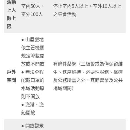
活動
室內50人、
停止室內5人以上，室外10人以上
上人
室外100人
之集會活動
數上
限
● 山屋營地
依主管機關
規定降載開
放或不開放
有條件鬆綁（三級警戒為僅保留維
戶外
● 無法全程
生、秩序維持、必要性服務、醫療
空間
配戴口罩的
及公務所需之外，其餘營業及公共
水域活動原
場域關閉）
則不開放
● 漁港、漁
船開放
● 開放觀眾