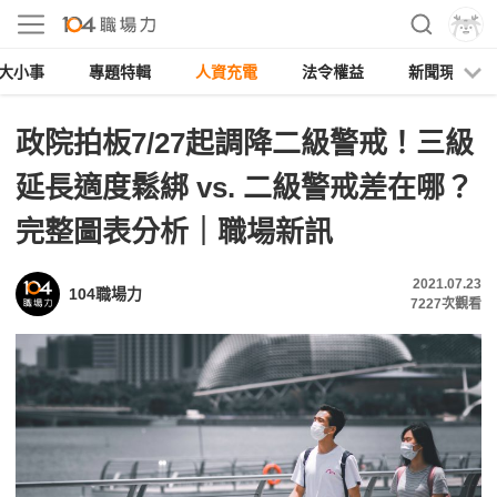
大小事
專題特輯
人資充電
法令權益
新聞現場
政院拍板7/27起調降二級警戒！三級
延長適度鬆綁 vs. 二級警戒差在哪？
完整圖表分析｜職場新訊
2021.07.23
104職場力
7227
次觀看