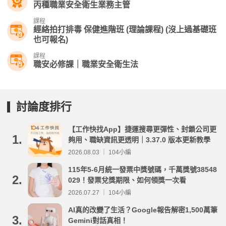
丙種職業安全衛生業務主管
課程
經絡拍打排毒 保健進階班 (理論課程) (沒上過基礎班
也可報名)
課程
職安必修課｜職業安全衛生法
討論度排行
【工作快找App】捷運搜尋更彈性、封鎖公司更
1.
夠用、職缺資訊更透明｜3.37.0 版本更新教學
2026.08.03 ｜ 104小編
115年5-6月統一發票中獎號碼，千萬獎號38548
2.
029！發票兌獎期限、如何領獎一次看
2026.07.27 ｜ 104小編
AI真的改變了生活？Google報告解密1,500萬筆
3.
Gemini對話真相！