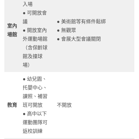
入場
● 可開放會
議
● 美術館等有條件鬆綁
室內
● 開放室內
● 無觀眾
場館
外運動場館
● 會展大型會議關閉
（含保齡球
館及撞球
場）
● 幼兒園、
托嬰中心、
課照、補習
教育
班可開放
不開放
● 高中以下
運動團隊可
返校訓練