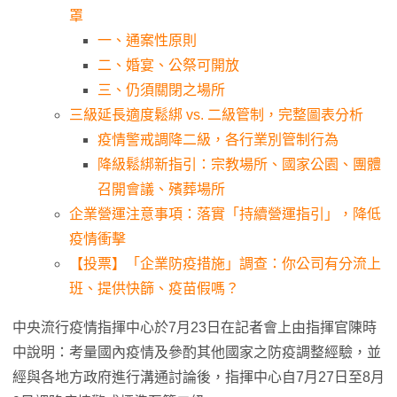
罩
一、通案性原則
二、婚宴、公祭可開放
三、仍須關閉之場所
三級延長適度鬆綁 vs. 二級管制，完整圖表分析
疫情警戒調降二級，各行業別管制行為
降級鬆綁新指引：宗教場所、國家公園、團體
召開會議、殯葬場所
企業營運注意事項：落實「持續營運指引」，降低
疫情衝擊
【投票】「企業防疫措施」調查：你公司有分流上
班、提供快篩、疫苗假嗎？
中央流行疫情指揮中心於7月23日在記者會上由指揮官陳時
中說明：考量國內疫情及參酌其他國家之防疫調整經驗，並
經與各地方政府進行溝通討論後，指揮中心自7月27日至8月