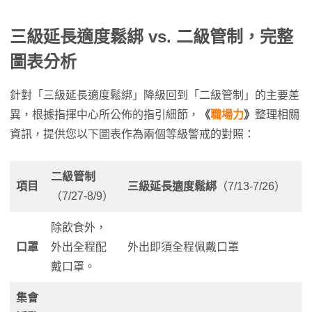
三級延長適度鬆綁 vs. 二級管制，完整
圖表分析
針對「三級延長適度鬆綁」降級回到「二級管制」的主要差
異，根據指揮中心所公佈的指引細節，
《
職場力
》
整理相關
資訊，提供您以下圖表作為兩個等級警戒的對照：
二級管制
項目
三級延長適度鬆綁
（7/13-7/26）
（7/27-8/9）
除飲食外，
口罩
外出全程配
外出即須全程佩戴口罩
戴口罩。
集會