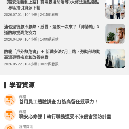
【職安法新制上路】職場霸凌防治等3大修法重點盤點
｜專區指引資源下載
2026.07.01 | 104小編 | 2415觀看數
連假過後忽冷忽熱，感冒、過敏一次來？「肺腸軸」3
道防線提高免疫力
2026.04.09 | 104小編 | 1400觀看數
防範「戶外熱危害」＋ 新職安法7月上路，勞動部啟動
高溫專案檢查和改善追蹤
2026.05.22 | 104小編 | 3022觀看數
學習資源
課程
善用員工體驗調查 打造高留任競爭力！
課程
職安必修課｜執行職務遭受不法侵害預防計畫
證照資訊