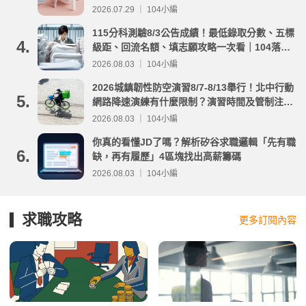
2026.07.29 ｜ 104小編
115分科測驗8/3公告成績！最低錄取分數、五標
4.
級距、回流名額、填志願攻略一次看｜104落點
分析
2026.08.03 ｜ 104小編
2026城鎮韌性防空演習8/7-8/13舉行！北中行動
5.
網路降速演練有什麼限制？演習時間及管制注意
事項整理
2026.08.03 ｜ 104小編
你真的看懂JD了嗎？解析矽谷求職邏輯「先有職
6.
缺，再有履歷」4區塊找出高薪籌碼
2026.08.03 ｜ 104小編
求職攻略
更多訂閱內容