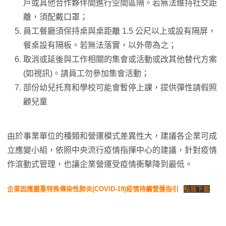
戶或其他合作夥伴間進行空間區隔。若無法維持社交距
離，須配戴口罩；
員工餐廳須保持桌與桌距離 1.5 公尺以上或設有隔屏，
餐桌設有隔板。若無法落實，以外帶為之；
取消或延後與工作相關的集會或活動或改其他替代方案
(如視訊)。請員工勿參加集會活動；
部份幼兒托育和學校可能會暫停上課，提供彈性請假照
顧兒童
由於事業單位的種類和營運模式差異性大，建議各企業可成
立應變小組，依照中央流行疫情指揮中心的建議，針對疫情
作滾動式管理，也讓企業營運受疫情衝擊降到最低。
企業因應嚴重特殊傳染性肺炎(COVID-19)疫情持續營運指引
點我下載