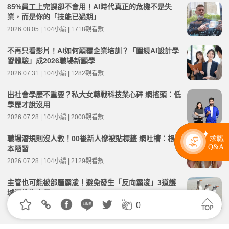
85%員工上完課卻不會用！AI時代真正的危機不是失
業，而是你的「技能已過期」
2026.08.05 | 104小編 | 1718觀看數
不再只看影片！AI如何顛覆企業培訓？「圍繞AI設計學
習體驗」成2026職場新顯學
2026.07.31 | 104小編 | 1282觀看數
出社會學歷不重要？私大女轉戰科技業心碎 網搖頭：低
學歷才說沒用
2026.07.28 | 104小編 | 2000觀看數
職場潛規則沒人教！00後新人慘被貼標籤 網吐槽：根
本陋習
2026.07.28 | 104小編 | 2129觀看數
主管也可能被部屬霸凌！避免發生「反向霸凌」3道護
城河教你自保
0
2026.07.28 | 104小編 | 9059觀看數