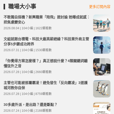
職場大小事
更多訂閱內容
不敢獨自搭機？新興職業「陪飛」掀討論 她曝成就感：
把焦慮變安心
2026.08.04 | 104小編 | 1622觀看數
文組就跟台積電、科技大廠高薪絕緣？科技業外商主管
分享5步驟成功跨界
2026.07.31 | 104小編 | 1530觀看數
「你覺得方案怎麼樣？」真正想說什麼？4類關鍵詞聽
懂弦外之音
2026.07.28 | 104小編 | 2660觀看數
主管也可能被部屬霸凌！避免發生「反向霸凌」3道護
城河教你自保
2026.07.28 | 104小編 | 8759觀看數
30多歲外派，是出路？還是斷點？
2026.07.24 | 104小編 | 2188觀看數