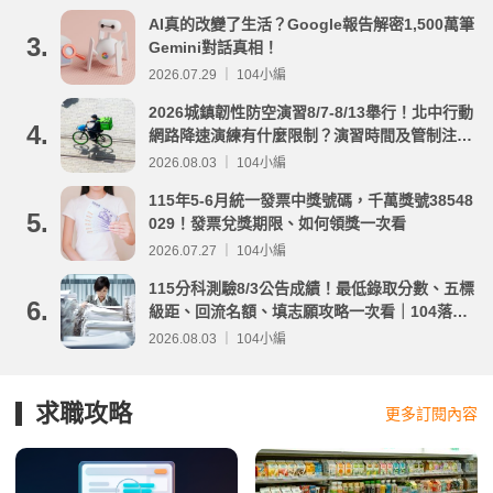
AI真的改變了生活？Google報告解密1,500萬筆
3.
Gemini對話真相！
2026.07.29 ｜ 104小編
2026城鎮韌性防空演習8/7-8/13舉行！北中行動
4.
網路降速演練有什麼限制？演習時間及管制注意
事項整理
2026.08.03 ｜ 104小編
115年5-6月統一發票中獎號碼，千萬獎號38548
5.
029！發票兌獎期限、如何領獎一次看
2026.07.27 ｜ 104小編
115分科測驗8/3公告成績！最低錄取分數、五標
6.
級距、回流名額、填志願攻略一次看｜104落點
分析
2026.08.03 ｜ 104小編
求職攻略
更多訂閱內容