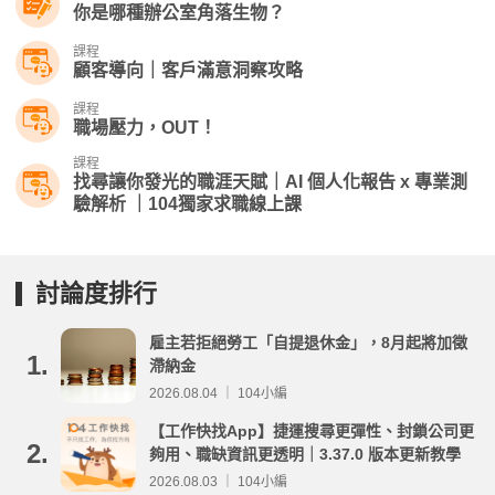
你是哪種​辦公室角落生物？
課程
顧客導向｜客戶滿意洞察攻略
課程
職場壓力，OUT！
課程
找尋讓你發光的職涯天賦｜AI 個人化報告 x 專業測
驗解析 ｜104獨家求職線上課
討論度排行
雇主若拒絕勞工「自提退休金」，8月起將加徵
1.
滯納金
2026.08.04 ｜ 104小編
【工作快找App】捷運搜尋更彈性、封鎖公司更
2.
夠用、職缺資訊更透明｜3.37.0 版本更新教學
2026.08.03 ｜ 104小編