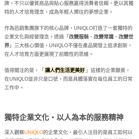
牌，不只以優質商品與貼心服務贏得消費者信賴，更以其獨
特的人才培育理念，成為年輕人嚮往的夢想企業。
作為迅銷集團旗下的核心品牌，UNIQLO打造了一套獨特的
企業文化與經營理念。透過「
改變服裝
、
改變常識
、
改變世
界
」三大核心價值，UNIQLO不僅在產品開發上追求創新，
在人才培育方面更展現了前瞻性的思維。
值得關注的是，「
讓人們生活更美好
」這樣的企業願景，
在UNIQLO並非只是口號，而是具體落實在每位員工的日常
工作中。
獨特企業文化・以人為本的服務精神
深入觀察
UNIQLO
的企業文化，最引人注目的是員工如何以