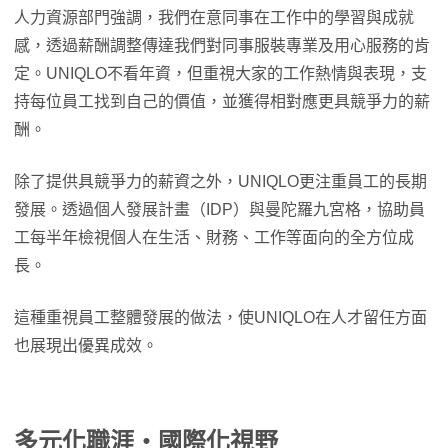
人力資源部門強調，我們在意同事在工作中的學習與成就
感，透過薪酬調整傳達我們對同事服裝專業及用心服務的肯
定。UNIQLO不看年資，但重視大家的工作熱情與表現，支
持每位員工找到自己的價值，並獲得相對應更具競爭力的薪
酬。
除了提供具競爭力的薪資之外，UNIQLO更注重員工的長期
發展。透過個人發展計畫（IDP）與曼陀羅九宮格，協助員
工每半年檢視個人在生活、財務、工作等面向的全方位成
長。
這種重視員工整體發展的做法，使UNIQLO在人才留任方面
也展現出優異成效。
多元化職涯・國際化視野