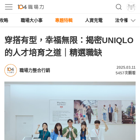
攻略
職場大小事
專題特輯
人資充電
法令權益
穿搭有型，幸福無限：揭密UNIQLO
的人才培育之道｜精選職缺
2025.03.11
職場力整合行銷
5457
次觀看