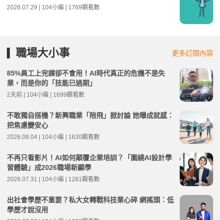
2026.07.29 | 104小編 | 1769觀看數
職場大小事
更多訂閱內容
85%員工上完課卻不會用！AI時代真正的危機不是失
業，而是你的「技能已過期」
2天前 | 104小編 | 1699觀看數
不敢獨自搭機？新興職業「陪飛」掀討論 她曝成就感：
把焦慮變安心
2026.08.04 | 104小編 | 1630觀看數
不再只看影片！AI如何顛覆企業培訓？「圍繞AI設計學
習體驗」成2026職場新顯學
2026.07.31 | 104小編 | 1281觀看數
出社會學歷不重要？私大女轉戰科技業心碎 網搖頭：低
學歷才說沒用