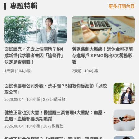
專題特輯
更多訂閱內容
面試談完，先去上個廁所？約4
勞退舊制大鬆綁！退休金可提前
成新世代求職者會因「這條件」
存進專戶 KPMG點出3大稅務影
決定是否到職！
響
1天前 | 104小編
2天前 | 104小編
面試也要看公司外觀、洗手間？5招教你從細節「以貌
取公司」
2026.08.04 | 104小編 | 27814觀看數
健檢正常也別大意！醫提醒三高管理4大重點：血壓、
血脂、血糖都要長期追蹤
2026.08.04 | 104小編 | 1877觀看數