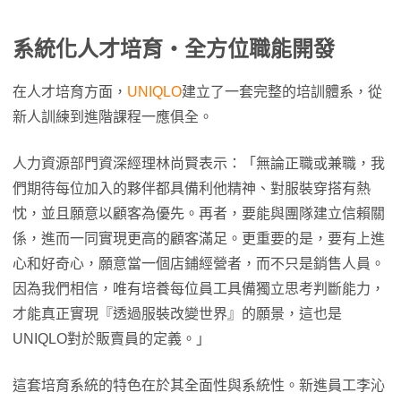
系統化人才培育・全方位職能開發
在人才培育方面，
UNIQLO
建立了一套完整的培訓體系，從
新人訓練到進階課程一應俱全。
人力資源部門資深經理林尚賢表示：「無論正職或兼職，我
們期待每位加入的夥伴都具備利他精神、對服裝穿搭有熱
忱，並且願意以顧客為優先。再者，要能與團隊建立信賴關
係，進而一同實現更高的顧客滿足。更重要的是，要有上進
心和好奇心，願意當一個店鋪經營者，而不只是銷售人員。
因為我們相信，唯有培養每位員工具備獨立思考判斷能力，
才能真正實現『透過服裝改變世界』的願景，這也是
UNIQLO對於販賣員的定義。」
這套培育系統的特色在於其全面性與系統性。新進員工李沁