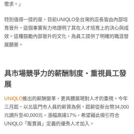
需求。」
特別值得一提的是，目前UNIQLO全台灣的店長皆由內部培
育晉升，這個事實有力地證明了其在人才培育上的決心與成
效。這種鼓勵內部晉升的文化，為員工提供了明確的職涯發
展願景。
具市場競爭力的薪酬制度・重視員工發
展
UNIQLO
推出的薪酬變革，更具體展現對人才的重視。今年
三月起，以北區門市人員的薪資為例，起薪從新台幣34,000
元調升至40,000元，漲幅高達17%，希望藉此吸引符合
UNIQLO「販賣員」定義的優秀人才加入。