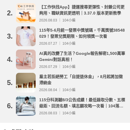
【工作快找App】捷運搜尋更彈性、封鎖公司更
2.
夠用、職缺資訊更透明｜3.37.0 版本更新教學
2026.08.03 ｜ 104小編
115年5-6月統一發票中獎號碼，千萬獎號38548
3.
029！發票兌獎期限、如何領獎一次看
2026.07.27 ｜ 104小編
AI真的改變了生活？Google報告解密1,500萬筆
4.
Gemini對話真相！
2026.07.29 ｜ 104小編
雇主若拒絕勞工「自提退休金」，8月起將加徵
5.
滯納金
2026.08.04 ｜ 104小編
115分科測驗8/3公告成績！最低錄取分數、五標
6.
級距、回流名額、填志願攻略一次看｜104落點
分析
2026.08.03 ｜ 104小編