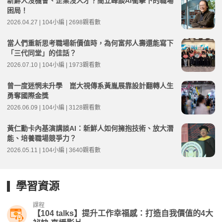
新鮮人沒機會、企業沒人才？簡立峰談AI衝擊下的職場
困局！
2026.04.27 | 104小編 | 2698觀看數
當人們重新思考職場新價值時，為何富邦人壽還能寫下
「三代同堂」的佳話？
2026.07.10 | 104小編 | 1973觀看數
曾一度迷惘未升學 崑大視傳系黃胤展靠設計翻轉人生
勇奪國際金獎
2026.06.09 | 104小編 | 3128觀看數
黃仁勳卡內基演講談AI：新鮮人如何擁抱技術、放大潛
能、培養職場競爭力？
2026.05.11 | 104小編 | 3640觀看數
學習資源
課程
【104 talks】提升工作幸福感：打造自我價值的4大