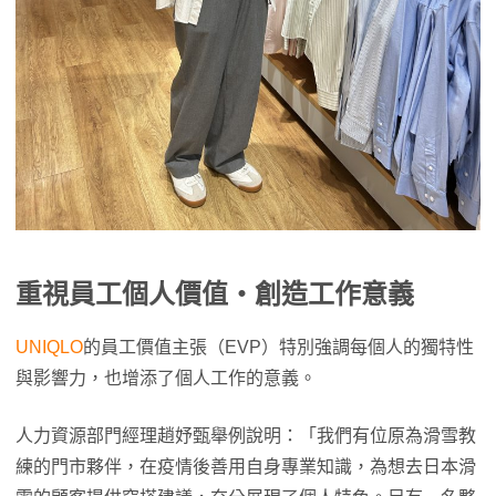
重視員工個人價值・創造工作意義
UNIQLO
的員工價值主張（EVP）特別強調每個人的獨特性
與影響力，也增添了個人工作的意義。
人力資源部門經理趙妤甄舉例說明：「我們有位原為滑雪教
練的門市夥伴，在疫情後善用自身專業知識，為想去日本滑