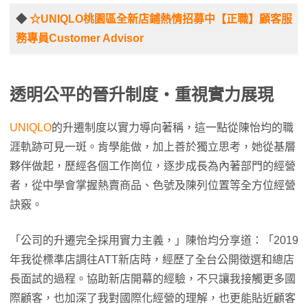
◆
☆UNIQLO桃園區全新店鋪熱情招募中【正職】顧客服
務專員Customer Advisor
透明公平的晉升制度・重視實力展現
UNIQLO
的升遷制度以實力導向著稱，這一點從陳怡均的職
涯軌跡可見一斑。肯學能做，加上善於獨立思考，她從基層
夥伴做起，歷經各個工作崗位，逐步成長為內著部門的經營
者，從中學會掌握熱賣商品、色號及陳列位置等全方位經營
訣竅。
「公司的升遷完全採用實力主義，」陳怡均分享道：「2019
年我從標準店調往ATT新店時，經歷了全台公開徵選和總店
長面試的過程。協助新店開幕的經驗，不只讓我接觸更多國
際顧客，也加深了我對國際化經營的理解，也更能貼近顧客