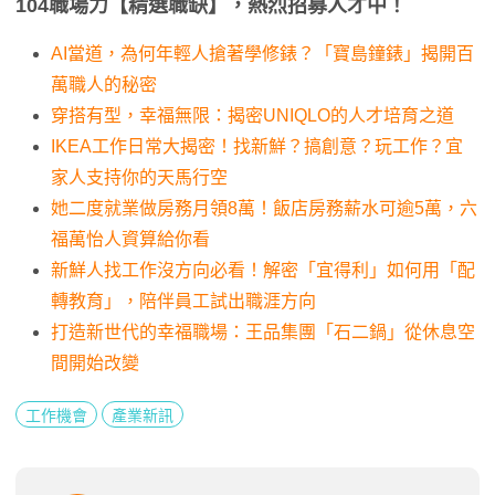
104職場力【精選職缺】，熱烈招募人才中！
AI當道，為何年輕人搶著學修錶？「寶島鐘錶」揭開百
萬職人的秘密
穿搭有型，幸福無限：揭密UNIQLO的人才培育之道
IKEA工作日常大揭密！找新鮮？搞創意？玩工作？宜
家人支持你的天馬行空
她二度就業做房務月領8萬！飯店房務薪水可逾5萬，六
福萬怡人資算給你看
新鮮人找工作沒方向必看！解密「宜得利」如何用「配
轉教育」，陪伴員工試出職涯方向
打造新世代的幸福職場：王品集團「石二鍋」從休息空
間開始改變
工作機會
產業新訊