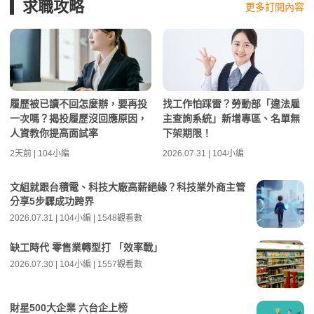
求職攻略
更多訂閱內容
履歷被已讀不回怎麼辦，要再投
找工作怕踩雷？勞動部「違法雇
一次嗎？揭投履歷沒回應原因，
主查詢系統」新增專區、名單無
人資教你提高面試率
下架期限！
2天前 | 104小編
2026.07.31 | 104小編
文組就跟台積電、科技大廠高薪絕緣？科技業外商主管
分享5步驟成功跨界
2026.07.31 | 104小編 | 1548觀看數
缺工時代 零售業轉型打 「效率戰」
2026.07.30 | 104小編 | 1557觀看數
財星500大企業 六台企上榜