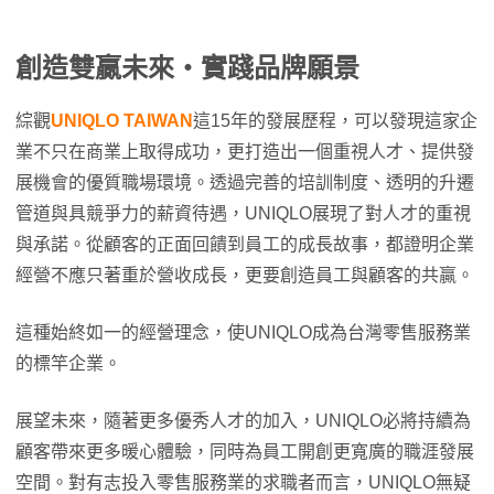
創造雙贏未來・實踐品牌願景
綜觀
UNIQLO TAIWAN
這15年的發展歷程，可以發現這家企
業不只在商業上取得成功，更打造出一個重視人才、提供發
展機會的優質職場環境。透過完善的培訓制度、透明的升遷
管道與具競爭力的薪資待遇，UNIQLO展現了對人才的重視
與承諾。從顧客的正面回饋到員工的成長故事，都證明企業
經營不應只著重於營收成長，更要創造員工與顧客的共贏。
這種始終如一的經營理念，使UNIQLO成為台灣零售服務業
的標竿企業。
展望未來，隨著更多優秀人才的加入，UNIQLO必將持續為
顧客帶來更多暖心體驗，同時為員工開創更寬廣的職涯發展
空間。對有志投入零售服務業的求職者而言，UNIQLO無疑