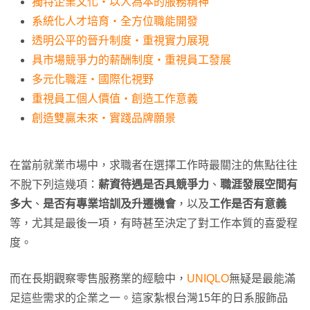
獨特企業文化・以人為本的服務精神
系統化人才培育・全方位職能開發
透明公平的晉升制度・重視實力展現
具市場競爭力的薪酬制度・重視員工發展
多元化職涯・國際化視野
重視員工個人價值・創造工作意義
創造雙贏未來・實踐品牌願景
在當前就業市場中，求職者在選擇工作時最關注的焦點往往
不脫下列這幾項：
薪資待遇是否具競爭力
、
職涯發展空間有
多大
、
是否有專業培訓及升遷機會
，以及
工作是否有意義
等，尤其是最後一項，有時甚至決定了對工作本質的喜愛程
度。
而在長期觀察零售服務業的經驗中，
UNIQLO
無疑是最能滿
足這些需求的企業之一。這家紮根台灣15年的日系服飾品