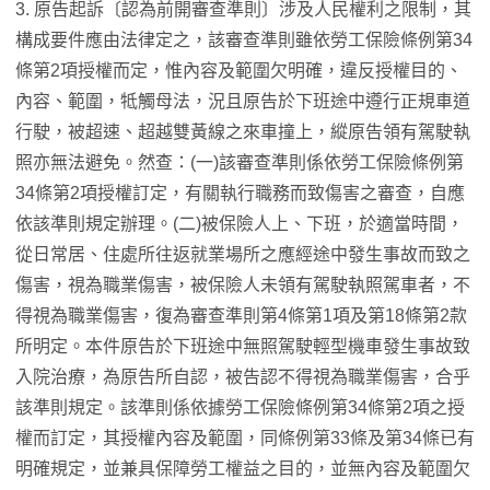
3. 原告起訴〔認為前開審查準則〕涉及人民權利之限制，其
構成要件應由法律定之，該審查準則雖依勞工保險條例第34
條第2項授權而定，惟內容及範圍欠明確，違反授權目的、
內容、範圍，牴觸母法，況且原告於下班途中遵行正規車道
行駛，被超速、超越雙黃線之來車撞上，縱原告領有駕駛執
照亦無法避免。然查：(一)該審查準則係依勞工保險條例第
34條第2項授權訂定，有關執行職務而致傷害之審查，自應
依該準則規定辦理。(二)被保險人上、下班，於適當時間，
從日常居、住處所往返就業場所之應經途中發生事故而致之
傷害，視為職業傷害，被保險人未領有駕駛執照駕車者，不
得視為職業傷害，復為審查準則第4條第1項及第18條第2款
所明定。本件原告於下班途中無照駕駛輕型機車發生事故致
入院治療，為原告所自認，被告認不得視為職業傷害，合乎
該準則規定。該準則係依據勞工保險條例第34條第2項之授
權而訂定，其授權內容及範圍，同條例第33條及第34條已有
明確規定，並兼具保障勞工權益之目的，並無內容及範圍欠