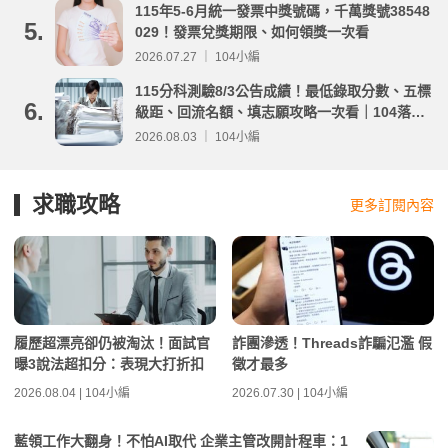
115年5-6月統一發票中獎號碼，千萬獎號38548
5.
029！發票兌獎期限、如何領獎一次看
2026.07.27 ｜ 104小編
115分科測驗8/3公告成績！最低錄取分數、五標
6.
級距、回流名額、填志願攻略一次看｜104落點
分析
2026.08.03 ｜ 104小編
求職攻略
更多訂閱內容
履歷超漂亮卻仍被淘汰！面試官
詐團滲透！Threads詐騙氾濫 假
曝3說法超扣分：表現大打折扣
徵才最多
2026.08.04 | 104小編
2026.07.30 | 104小編
藍領工作大翻身！不怕AI取代 企業主管改開計程車：1