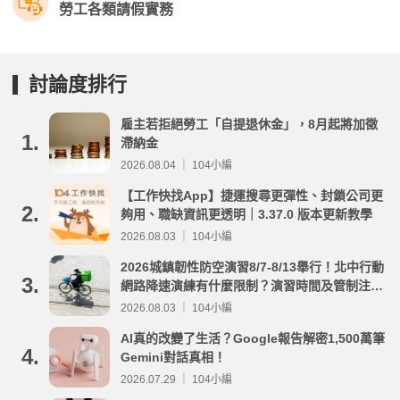
勞工各類請假實務
討論度排行
雇主若拒絕勞工「自提退休金」，8月起將加徵
1.
滯納金
2026.08.04 ｜ 104小編
【工作快找App】捷運搜尋更彈性、封鎖公司更
2.
夠用、職缺資訊更透明｜3.37.0 版本更新教學
2026.08.03 ｜ 104小編
2026城鎮韌性防空演習8/7-8/13舉行！北中行動
3.
網路降速演練有什麼限制？演習時間及管制注意
事項整理
2026.08.03 ｜ 104小編
AI真的改變了生活？Google報告解密1,500萬筆
4.
Gemini對話真相！
2026.07.29 ｜ 104小編