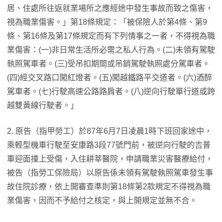
居、住處所往返就業場所之應經途中發生事故而致之傷害，
視為職業傷害。」第18條規定：「被保險人於第4條、第9
條、第16條及第17條規定而有下列情事之一者，不得視為職
業傷害：(一)非日常生活所必需之私人行為。(二)未領有駕駛
執照駕車者。(三)受吊扣期間或吊銷駕駛執照處分駕車者。
(四)經交叉路口闖紅燈者。(五)闖越鐵路平交道者。(六)酒醉
駕車者。(七)行駛高速公路路肩者。(八)逆向行駛單行道或跨
越雙黃線行駛者。」
2. 原告（指甲勞工）於87年6月7日凌晨1時下班回家途中，
乘輕型機車行駛至安康路3段77號門前，被逆向行駛的吉普
車迎面撞上受傷，入住耕莘醫院，申請職業災害醫療給付，
被告（指勞工保險局）以原告係未領有駕駛執照駕車發生事
故住院診療，依上開審查準則第18條第2款規定不得視為職
業傷害，因而不予給付之核定，與上開規定並無不合。