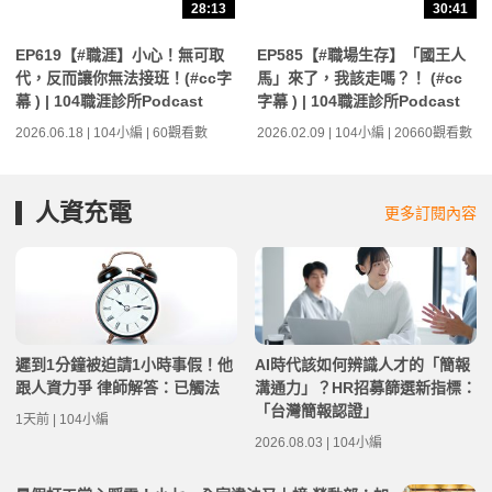
28:13
30:41
EP619【#職涯】小心！無可取
EP585【#職場生存】「國王人
代，反而讓你無法接班！(#cc字
馬」來了，我該走嗎？！ (#cc
幕 ) | 104職涯診所Podcast
字幕 ) | 104職涯診所Podcast
2026.06.18 | 104小編 | 60觀看數
2026.02.09 | 104小編 | 20660觀看數
人資充電
更多訂閱內容
遲到1分鐘被迫請1小時事假！他
AI時代該如何辨識人才的「簡報
跟人資力爭 律師解答：已觸法
溝通力」？HR招募篩選新指標：
「台灣簡報認證」
1天前 | 104小編
2026.08.03 | 104小編