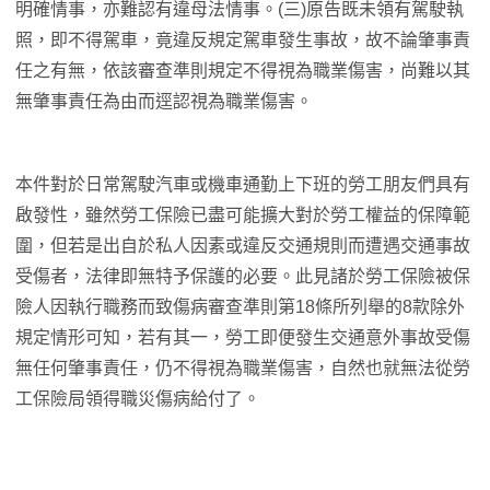
明確情事，亦難認有違母法情事。(三)原告既未領有駕駛執
照，即不得駕車，竟違反規定駕車發生事故，故不論肇事責
任之有無，依該審查準則規定不得視為職業傷害，尚難以其
無肇事責任為由而逕認視為職業傷害。
本件對於日常駕駛汽車或機車通勤上下班的勞工朋友們具有
啟發性，雖然勞工保險已盡可能擴大對於勞工權益的保障範
圍，但若是出自於私人因素或違反交通規則而遭遇交通事故
受傷者，法律即無特予保護的必要。此見諸於勞工保險被保
險人因執行職務而致傷病審查準則第18條所列舉的8款除外
規定情形可知，若有其一，勞工即便發生交通意外事故受傷
無任何肇事責任，仍不得視為職業傷害，自然也就無法從勞
工保險局領得職災傷病給付了。