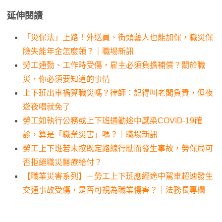
延伸閱讀
「災保法」上路！外送員、街頭藝人也能加保，職災保
險失能年金怎麼領？｜職場新訊
勞工通勤、工作時受傷，雇主必須負擔補償？關於職
災，你必須要知道的事情
上下班出車禍算職災嗎？律師：記得叫老闆負責，但夜
遊夜唱就免了
勞工如執行公務或上下班通勤途中感染COVID-19確
診，算是「職業災害」嗎？｜職場新訊
勞工上下班若未按既定路線行駛而發生事故，勞保局可
否拒絕職災醫療給付？
【職業災害系列】－勞工上下班應經途中駕車超速發生
交通事故受傷，是否可視為職業傷害？｜法務長專欄