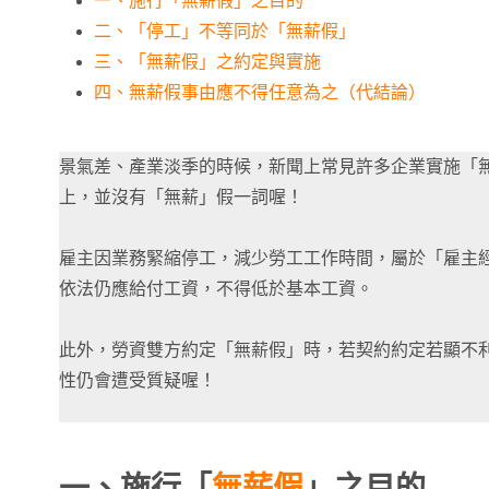
一、施行「無薪假」之目的
二、「停工」不等同於「無薪假」
三、「無薪假」之約定與實施
四、無薪假事由應不得任意為之（代結論）
景氣差、產業淡季的時候，新聞上常見許多企業實施「
上，並沒有「無薪」假一詞喔！
雇主因業務緊縮停工，減少勞工工作時間，屬於「雇主
依法仍應給付工資，不得低於基本工資。
此外，勞資雙方約定「無薪假」時，若契約約定若顯不
性仍會遭受質疑喔！
一、施行「
無薪假
」之目的