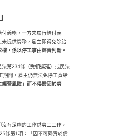
」
給付義務，一方未履行給付義
工未提供勞務，雇主即得免除給
求權，係以停工事由歸責判斷。
法第234條（受領遲延）或民法
停工期間，雇主仍無法免除工資給
主經營風險」而不得歸因於勞
卻沒有足夠的工作供勞工工作，
25條第1項：「因不可歸責於債