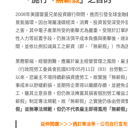
2008年美國雷曼兄弟投資銀行倒閉，進而引發全球金
景氣循環。因台灣屬淺碟經濟，消費、投資皆受深受外
之害，其中電子產業所受的衝擊尤為嚴重。受限於訂單
性人力等前置手段，仍無法弭平成本負擔與衝擊後，遂
間，並依比例扣減員工之薪資（即，「無薪假」）作為
業務緊縮、經營困難，應屬於雇主經營管理之風險，雇
（行政院勞工委員會民國83年05月11日（83）台勞動二
以來，恐雇主不堪持續虧損資遣勞工，故實施「無薪假
事成本以舒緩虧損，並期待企業得以繼續存續，並避免
工，雖其立意良善，但仍無法掩蓋其損害個別勞工權益
薪假」制定專法規範，故「無薪假」之實施仍係由勞資
假」並無專法規範，但仍不代表雇主即得濫用「無薪假
延伸閱讀＞＞＞遇訂單淡季，公司自行宣布