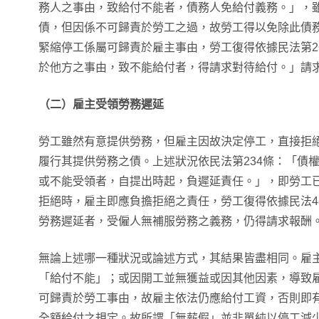
務人之事由，致給付不能者，債務人免給付義務。」，
債，但因係不可歸責於勞工之過，故勞工得以免除此債
緊縮停工係屬可歸責於雇主事由，勞工復得依據民法第2
於他方之事由，致不能給付者，得請求對待給付。」請
（二）雇主受領勞務遲延
勞工雖然有意提供勞務，但雇主因故決定停工，直接拒
履行其提供勞務之債。上述狀況依民法第234條：「債
或不能受領者，自提出時起，負遲延責任。」，即勞工
拒絕時，雇主即應負擔拒絕之責任，勞工復得依據民法4
勞務遲延者，受僱人無補服勞務之義務，仍得請求報酬
無論上述哪一種狀況或論述方式，其結果皆盡相同。雇
「給付不能」；或因開工並無獲益或因其他因素，導致
可歸責於勞工事由，故雇主依法仍應給付工資，否則即有
全額給付之規定。故所謂「無薪假」並非單純以停工減