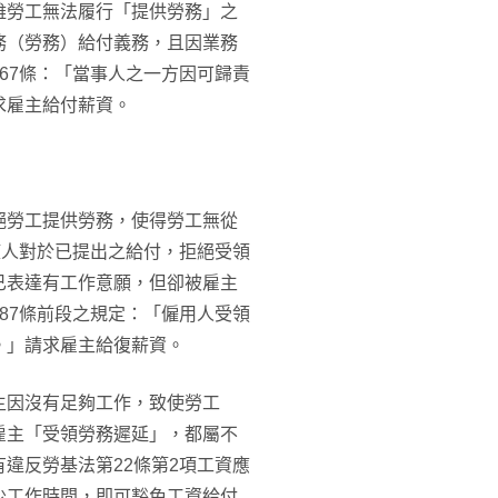
雖勞工無法履行「提供勞務」之
務（勞務）給付義務，且因業務
67條：「當事人之一方因可歸責
求雇主給付薪資。
絕勞工提供勞務，使得勞工無從
權人對於已提出之給付，拒絕受領
已表達有工作意願，但卻被雇主
87條前段之規定：「僱用人受領
。」請求雇主給復薪資。
主因沒有足夠工作，致使勞工
雇主「受領勞務遲延」，都屬不
違反勞基法第22條第2項工資應
少工作時間，即可豁免工資給付