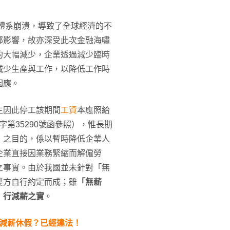
融體系崩潰，導致了全球經濟的不
部影響，故亦深受此次金融海嘯
的大幅減少，企業透過減少臨時
減少生產與工作，以降低工作時
因應。
主因此停工該期間
工資
本應照給
字第35290號函參照），惟長期
」之目的，係以暫時降低企業人
企業直接因業務緊縮而解僱勞
之事實。由於我國並未針對「無
雙方自行約定而成；雖
「無薪
」行減薪之實
。
減薪休假？已經違法！