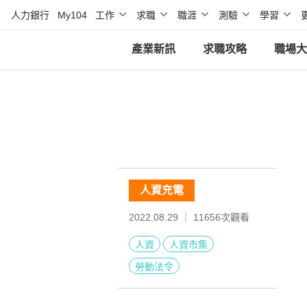
人力銀行
My104
工作
求職
職涯
測驗
學習
產業新訊
求職攻略
職場大
人資充電
2022.08.29 ｜
11656
次觀看
人資
人資市集
勞動法令