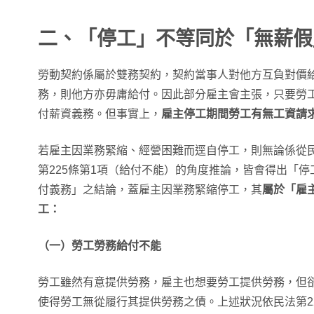
二、「停工」不等同於「無薪假
勞動契約係屬於雙務契約，契約當事人對他方互負對價
務，則他方亦毋庸給付。因此部分雇主會主張，只要勞
付薪資義務。但事實上，
雇主停工期間勞工有無工資請
若雇主因業務緊縮、經營困難而逕自停工，則無論係從民
第225條第1項（給付不能）的角度推論，皆會得出「
付義務」之結論，蓋雇主因業務緊縮停工，其
屬於「雇
工：
（一）勞工勞務給付不能
勞工雖然有意提供勞務，雇主也想要勞工提供勞務，但
使得勞工無從履行其提供勞務之債。上述狀況依民法第2