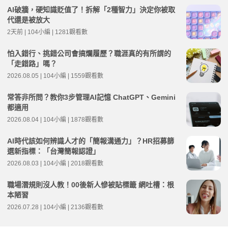
AI破牆，硬知識貶值了！拆解「2種智力」決定你被取
代還是被放大
2天前 | 104小編 | 1281觀看數
怕入錯行、挑錯公司會搞爛履歷？職涯真的有所謂的
「走錯路」嗎？
2026.08.05 | 104小編 | 1559觀看數
常答非所問？教你3步管理AI記憶 ChatGPT、Gemini
都適用
2026.08.04 | 104小編 | 1878觀看數
AI時代該如何辨識人才的「簡報溝通力」？HR招募篩
選新指標：「台灣簡報認證」
2026.08.03 | 104小編 | 2018觀看數
職場潛規則沒人教！00後新人慘被貼標籤 網吐槽：根
本陋習
2026.07.28 | 104小編 | 2136觀看數