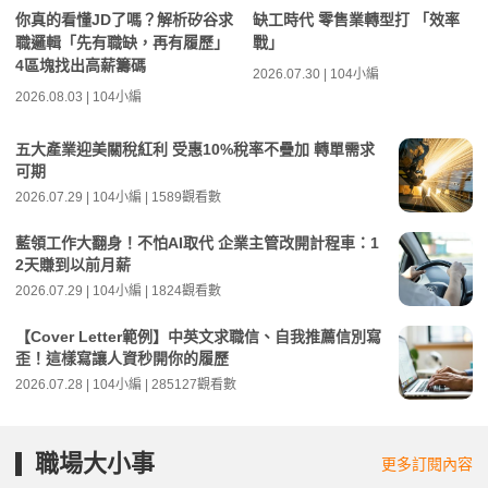
你真的看懂JD了嗎？解析矽谷求
缺工時代 零售業轉型打 「效率
職邏輯「先有職缺，再有履歷」
戰」
4區塊找出高薪籌碼
2026.07.30 | 104小編
2026.08.03 | 104小編
五大產業迎美關稅紅利 受惠10%稅率不疊加 轉單需求
可期
2026.07.29 | 104小編 | 1589觀看數
藍領工作大翻身！不怕AI取代 企業主管改開計程車：1
2天賺到以前月薪
2026.07.29 | 104小編 | 1824觀看數
【Cover Letter範例】中英文求職信、自我推薦信別寫
歪！這樣寫讓人資秒開你的履歷
2026.07.28 | 104小編 | 285127觀看數
職場大小事
更多訂閱內容