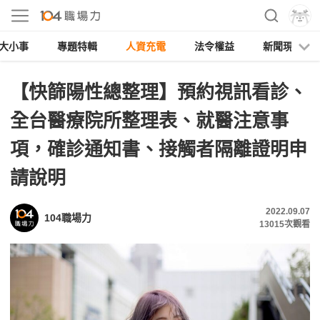
大小事
專題特輯
人資充電
法令權益
新聞現場
【快篩陽性總整理】預約視訊看診、
全台醫療院所整理表、就醫注意事
項，確診通知書、接觸者隔離證明申
請說明
2022.09.07
104職場力
13015
次觀看