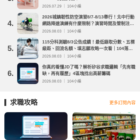
2026.07.29 ｜ 104小編
2026城鎮韌性防空演習8/7-8/13舉行！北中行動
4.
網路降速演練有什麼限制？演習時間及管制注意
事項整理
2026.08.03 ｜ 104小編
115分科測驗8/3公告成績！最低錄取分數、五標
5.
級距、回流名額、填志願攻略一次看｜104落點
分析
2026.08.03 ｜ 104小編
你真的看懂JD了嗎？解析矽谷求職邏輯「先有職
6.
缺，再有履歷」4區塊找出高薪籌碼
2026.08.03 ｜ 104小編
求職攻略
更多訂閱內容