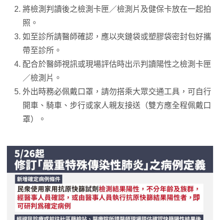
將檢測判讀後之檢測卡匣／檢測片及健保卡放在一起拍
照。
如至診所請醫師確認，應以夾鏈袋或塑膠袋密封包好攜
帶至診所。
配合於醫師視訊或現場評估時出示判讀陽性之檢測卡匣
／檢測片。
外出時務必佩戴口罩，請勿搭乘大眾交通工具，可自行
開車、騎車、步行或家人親友接送（雙方應全程佩戴口
罩）。