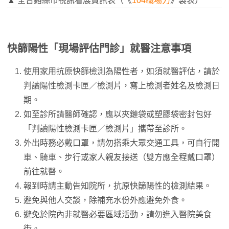
▲ 全台鉻縣市視訊看展資訊表（《
104職場力
》製表）
快篩陽性「現場評估門診」就醫注意事項
使用家用抗原快篩檢測為陽性者，如須就醫評估，請於
判讀陽性檢測卡匣／檢測片，寫上檢測者姓名及檢測日
期。
如至診所請醫師確認，應以夾鏈袋或塑膠袋密封包好
「判讀陽性檢測卡匣／檢測片」攜帶至診所。
外出時務必戴口罩，請勿搭乘大眾交通工具，可自行開
車、騎車、步行或家人親友接送（雙方應全程戴口罩）
前往就醫。
報到時請主動告知院所，抗原快篩陽性的檢測結果。
避免與他人交談，除補充水份外應避免外食。
避免於院內非就醫必要區域活動，請勿進入醫院美食
街。