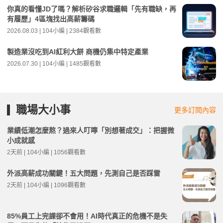
你真的看懂JD了嗎？解析矽谷求職邏輯「先有職缺，再
有履歷」4區塊找出高薪籌碼
2026.08.03 | 104小編 | 2384觀看數
製造業沒吃到AI紅利大餅 商機仍集中特定產業
2026.07.30 | 104小編 | 1485觀看數
職場大小事
更多訂閱內容
業績低潮怎麼熬？過來人叮嚀「別想著成交」：把握微
小成就感
2天前 | 104小編 | 1056觀看數
外派高薪成功關鍵！五大問題，先測自己是否踩雷
2天前 | 104小編 | 1096觀看數
85%員工上完課卻不會用！AI時代真正的危機不是失