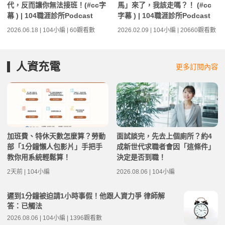
代，反而讓你無法接班！(#cc字
馬」來了，我該走嗎？！ (#cc
幕 ) | 104職涯診所Podcast
字幕 ) | 104職涯診所Podcast
2026.06.18 | 104小編 | 60觀看數
2026.02.09 | 104小編 | 20660觀看數
人資充電
更多訂閱內容
加班費、特休天數怎麼算？勞動
面試談完，先去上個廁所？約4
部「1分鐘懶人包影片」手把手
成新世代求職者會因「這條件」
教你用系統輕鬆算！
決定是否到職！
2天前 | 104小編
2026.08.06 | 104小編
遲到1分鐘被迫請1小時事假！他跟人資力爭 律師解
答：已觸法
2026.08.06 | 104小編 | 1396觀看數