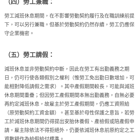
（四）勞工兼職：
勞工減班休息期間，在不影響勞動契約履行及在職訓練前提
下，可以另行兼職。但基於勞動契約仍然存續，勞工仍應保
守企業機密。
（五）勞工請假：
減班休息並非勞動契約中斷，因此在勞工有出勤義務之期
日，仍可行使各類假別之權利（惟勞工免出勤日數增加，可
能相對降低請假之需求）。其中產假期間較長，可能與減班
休息期間重疊；但因勞工產假期間本無出勤義務，自無必要
再約定減班休息，故雇主於勞工產假期間，仍應工資照給
（原勞動契約工資金額）。甚至基於母性保護之意旨，若勞
工於減班休息期間仍得提出安胎休養假、產檢假或陪產假申
請，雇主除依法不得拒絕外，仍要依減班休息前原約定之工
資數額作為給假給付標準。