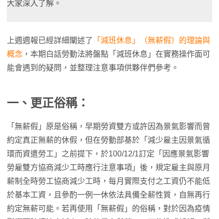
大家深入了解。
上週週報已經詳細闡述了
「減班休息」（無薪假）的理論與
概念
，本期白話勞動法將盤點「減班休息」在實務操作面可
能會遇到的疑問，並整理注意事項供夥伴們參考。
一、更正俗稱：
「無薪假」原是俗稱，早期勞資雙方或許因為景氣影響而曾
約定真正無薪的休假，但在勞動部基於「減少雇主因景氣循
環而資遣勞工」之前提下，於100/12/1訂定「因應景氣影響
勞雇雙方協商減少工時應行注意事項」後，規定雇主與原月
薪制全時勞工協商減少工時，每月實際支付之工資仍不能低
於基本工資，且參酌一例一休依法具備全薪性質，自無再行
約定無薪可能。若再使用「無薪假」的俗稱，對於因為疫情