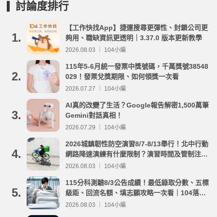
討論度排行
【工作快找App】捷運搜尋更彈性、封鎖公司更
1.
夠用、職缺資訊更透明｜3.37.0 版本更新教學
2026.08.03 ｜ 104小編
115年5-6月統一發票中獎號碼，千萬獎號38548
2.
029！發票兌獎期限、如何領獎一次看
2026.07.27 ｜ 104小編
AI真的改變了生活？Google報告解密1,500萬筆
3.
Gemini對話真相！
2026.07.29 ｜ 104小編
2026城鎮韌性防空演習8/7-8/13舉行！北中行動
4.
網路降速演練有什麼限制？演習時間及管制注意
事項整理
2026.08.03 ｜ 104小編
115分科測驗8/3公告成績！最低錄取分數、五標
5.
級距、回流名額、填志願攻略一次看｜104落點
分析
2026.08.03 ｜ 104小編