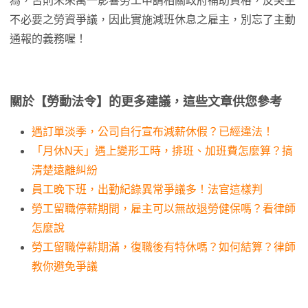
為，否則未來萬一影響勞工申請相關政府補助資格，反突生
不必要之勞資爭議，因此實施減班休息之雇主，別忘了主動
通報的義務喔！
關於【勞動法令】的更多建議，這些文章供您參考
遇訂單淡季，公司自行宣布減薪休假？已經違法！
「月休N天」遇上變形工時，排班、加班費怎麼算？搞
清楚遠離糾紛
員工晚下班，出勤紀錄異常爭議多！法官這樣判
勞工留職停薪期間，雇主可以無故退勞健保嗎？看律師
怎麼說
勞工留職停薪期滿，復職後有特休嗎？如何結算？律師
教你避免爭議