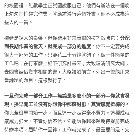
的校園裡，無數學生正試圖說服自己：他們有辦法在一個晚
上匆匆忙忙趕完作業，就應該遵行這個計畫。你不必成為這
些人的一員。
拖延是誘人的毒藥，但你能用非常簡單的技巧戰勝它：
分配
到長期作業的當天，就完成一部分的進度。
你不一定要完成
很大一部分的工作，只要花三十分鐘就夠了，做一件簡單的
工作吧：在行事曆上記下研究計畫表；大致理清研究大綱；
去圖書館借幾本相關的書，大略讀過前言，列出一些能用來
當論題的題目，這樣就行了。
一旦你完成一部分工作—無論是多麼小的一部分—你就會發
現，提早開工並沒有你想像中那麼討厭，其實感覺挺棒的。
你比全班早開始一步，而且這一步走得毫不費力。這種成就
感威力強大，不管你信不信，它能讓你越來越期待提前完成
待辦事項，屆時你一回神，工作就完成了。最重要的是，完