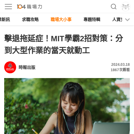
業新訊
求職攻略
職場大小事
專題特輯
人資充電
擊退拖延症！MIT學霸2招對策：分
到大型作業的當天就動工
2024.03.18
時報出版
1867
次觀看