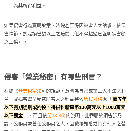
為其所得利益。
如果侵害行為實屬故意，法院甚至得因被害人之請求，依侵
害情節，酌定損害額以上之賠償（但不得超過已證明損害額
之三倍）。
侵害「營業秘密」有哪些刑責？
根據《
營業秘密法
》的規範，意圖為自己或第三人不法之利
益，或損害營業秘密所有人之利益將依
第13-1條
處「
處五年
以下有期徒刑或拘役，得併科新臺幣100萬元以上1000萬元
以下罰金
」，而且依
第13-3條
的說明，此罪屬於須告訴乃
論，公務員或曾任公務員之人，因職務知悉或持有他人之營