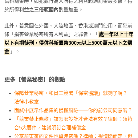
當科罰金時，如犯罪行為人所得之利益超過罰金最多額，得
於所得利益之
三倍範圍內
酌量加重。
此外，若意圖在外國、大陸地區、香港或澳門使用，而犯前
條「損害營業秘密所有人利益」之罪者，「
處一年以上十年
以下有期徒刑，得併科新臺幣300元以上5000萬元以下之罰
金
」。
更多【營業秘密】的觀點
保障營業秘密，和員工簽署「保密協議」就夠了嗎？｜
法律小教室
面試中展示作品集的侵權風險——你的前公司同意嗎？
「競業禁止條款」該怎麼設計才合法有效？律師：須符
合5大要件，建議明訂合理補償金
分享前東家的文件也算洩密嗎？律師：視情節而定，但