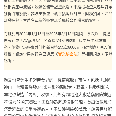
業務工程師的李男，因涉嫌在職期間非法重製公司內部資料並於
外部講座中洩漏，透過公務筆記型電腦，未經授權登入客戶訂單
分析資訊系統，非法重製並下載包括客戶訂單、財務預測、產品
研發進程、客戶名單及營運資訊等屬於公司機密的資料。
而且於自2024年1月15日至2025年3月13日期間，多次以「博通
專家」或「AVgo專家」名義接受外部邀請，接受多達85場講
座，並獲得講座費共計約新台幣295萬8000元，經地檢署深入偵
辦後，認定李男的行為已違反《
營業秘密法
》等相關規定，予以
起訴。
過去也曾發生多起產業界的「機密竊取」事件，包括「護國
神山」台積電爆發2奈米技術的間諜案、聯電、聯發科和宏
達電也曾遭「內鬼」攻擊，此外有鋰電池大廠遭竊價值達近
20億元的商業機密、工程師為解決債務問題，竟趁值夜班時
盜走近萬的IC半導體晶片，不法獲利達60萬元，還曾有旅遊