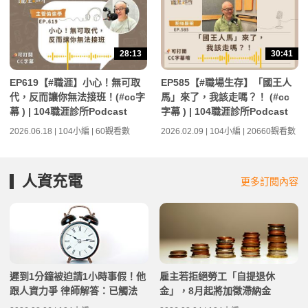
28:13
30:41
EP619【#職涯】小心！無可取
EP585【#職場生存】「國王人
代，反而讓你無法接班！(#cc字
馬」來了，我該走嗎？！ (#cc
幕 ) | 104職涯診所Podcast
字幕 ) | 104職涯診所Podcast
2026.06.18 | 104小編 | 60觀看數
2026.02.09 | 104小編 | 20660觀看數
人資充電
更多訂閱內容
遲到1分鐘被迫請1小時事假！他
雇主若拒絕勞工「自提退休
跟人資力爭 律師解答：已觸法
金」，8月起將加徵滯納金