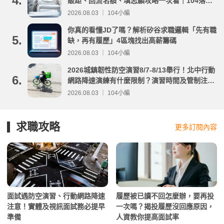
4.
級距、回流名額、填志願攻略一次看｜104落點
分析
2026.08.03 ｜ 104小編
你真的看懂JD了嗎？解析矽谷求職邏輯「先有職
5.
缺，再有履歷」4區塊找出高薪籌碼
2026.08.03 ｜ 104小編
2026城鎮韌性防空演習8/7-8/13舉行！北中行動
6.
網路降速演練有什麼限制？演習時間及管制注意
事項整理
2026.08.03 ｜ 104小編
求職攻略
更多訂閱內容
面試遇防空演習、行動網路降速
履歷被已讀不回怎麼辦，要再投
注意！實體及視訊面試務必提早
一次嗎？揭投履歷沒回應原因，
準備
人資教你提高面試率