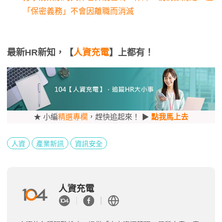
「保密義務」不會因離職而消滅
最新HR新知，【
人資充電
】上都有！
★ 小編
精選專欄
，趕快追起來！ ▶
點我馬上去
人資
產業新訊
資訊安全
人資充電