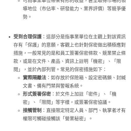
可為事業單位帶來有形的收益，甚至取得市場的領
導地位（市佔率、研發能力、業界評價）等競爭優
勢。
受到合理保護
：這部分是指事業單位在主觀上對該資訊
存有「保護」的意願，客觀上也針對保密做出積極應對
措施，一般常見的是和員工簽署保密條款、競業禁止條
款，或是在文件、產品、資訊上註明「機密」、「限
閱」，並於內部列管。常見的保密措施如下：
實際隔離法
：如存放於保險箱、設定密碼鎖、封緘
文書、備有門禁與警報系統。
形式簽署保密
：於文件上加註「密件」、「機
密」、「限閱」等字樣，或簽署保密協議。
接觸管制
：直接限定特定人員、部門、執掌者才有
權限可觸碰接觸該「營業秘密」。