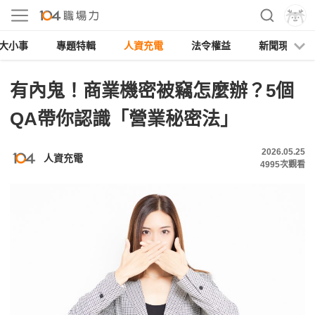
大小事
專題特輯
人資充電
法令權益
新聞現場
有內鬼！商業機密被竊怎麼辦？5個
QA帶你認識「營業秘密法」
2026.05.25
人資充電
4995
次觀看