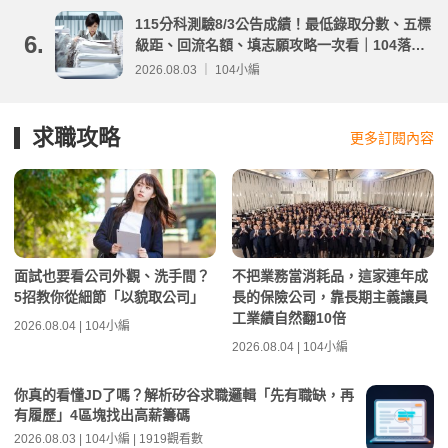
115分科測驗8/3公告成績！最低錄取分數、五標
6.
級距、回流名額、填志願攻略一次看｜104落點
分析
2026.08.03 ｜ 104小編
求職攻略
更多訂閱內容
面試也要看公司外觀、洗手間？
不把業務當消耗品，這家連年成
5招教你從細節「以貌取公司」
長的保險公司，靠長期主義讓員
工業績自然翻10倍
2026.08.04 | 104小編
2026.08.04 | 104小編
你真的看懂JD了嗎？解析矽谷求職邏輯「先有職缺，再
有履歷」4區塊找出高薪籌碼
2026.08.03 | 104小編 | 1919觀看數