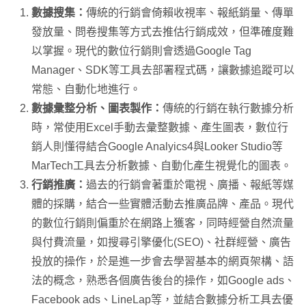
數據搜集：
傳統的行銷會倚賴收視率、報紙銷量、傳單
發放量、問卷搜集等方式去推估行銷成效，但準確度難
以掌握。現代的數位行銷則會透過Google Tag
Manager、SDK等工具去部署程式碼，讓數據追蹤可以
常態、自動化地進行。
數據彙整分析、圖表製作：
傳統的行銷在執行數據分析
時，常使用Excel手動去彙整數據、產生圖表，數位行
銷人則懂得結合Google Analyics4與Looker Studio等
MarTech工具去分析數據、自動化產生視覺化的圖表。
行銷推廣：
過去的行銷會著重於電視、廣播、報紙等媒
體的採購，結合一些實體活動去推廣品牌、產品。現代
的數位行銷則偏重於在網路上獲客，同時經營自然流量
與付費流量，如搜尋引擎優化(SEO)、社群經營、廣告
投放的操作，於是進一步會去學習基本的網頁架構、語
法的概念，熟悉各個廣告後台的操作，如Google ads、
Facebook ads、LineLap等，並結合數據分析工具去優