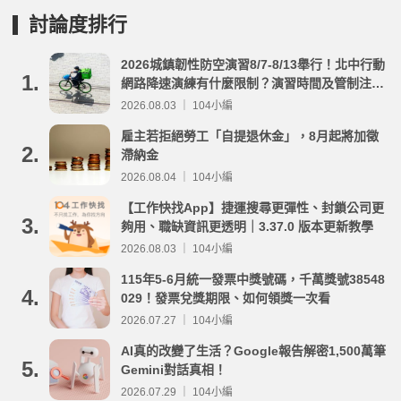
討論度排行
2026城鎮韌性防空演習8/7-8/13舉行！北中行動
1.
網路降速演練有什麼限制？演習時間及管制注意
事項整理
2026.08.03 ｜ 104小編
雇主若拒絕勞工「自提退休金」，8月起將加徵
2.
滯納金
2026.08.04 ｜ 104小編
【工作快找App】捷運搜尋更彈性、封鎖公司更
3.
夠用、職缺資訊更透明｜3.37.0 版本更新教學
2026.08.03 ｜ 104小編
115年5-6月統一發票中獎號碼，千萬獎號38548
4.
029！發票兌獎期限、如何領獎一次看
2026.07.27 ｜ 104小編
AI真的改變了生活？Google報告解密1,500萬筆
5.
Gemini對話真相！
2026.07.29 ｜ 104小編