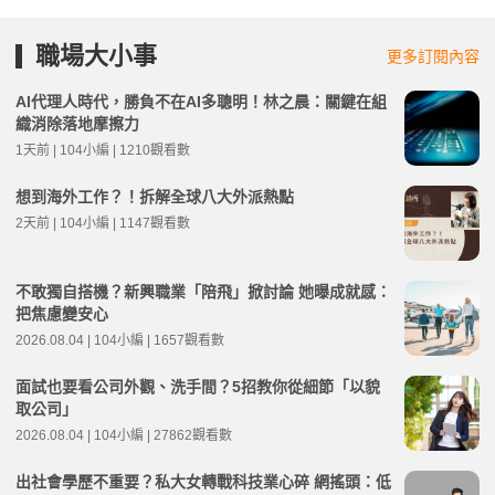
職場大小事
更多訂閱內容
AI代理人時代，勝負不在AI多聰明！林之晨：關鍵在組
織消除落地摩擦力
1天前 | 104小編 | 1210觀看數
想到海外工作？！拆解全球八大外派熱點
2天前 | 104小編 | 1147觀看數
不敢獨自搭機？新興職業「陪飛」掀討論 她曝成就感：
把焦慮變安心
2026.08.04 | 104小編 | 1657觀看數
面試也要看公司外觀、洗手間？5招教你從細節「以貌
取公司」
2026.08.04 | 104小編 | 27862觀看數
出社會學歷不重要？私大女轉戰科技業心碎 網搖頭：低