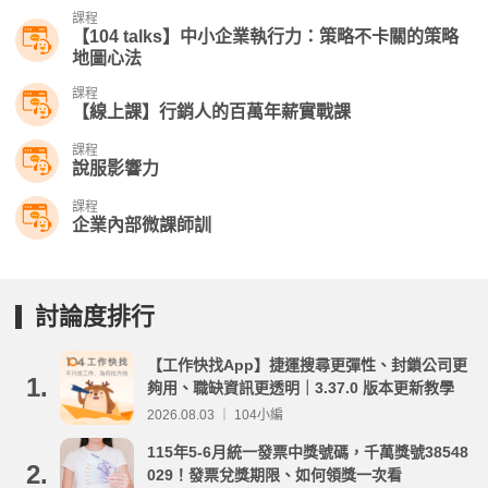
課程
【104 talks】中小企業執行力：策略不卡關的策略
地圖心法
課程
【線上課】行銷人的百萬年薪實戰課
課程
說服影響力
課程
企業內部微課師訓
討論度排行
【工作快找App】捷運搜尋更彈性、封鎖公司更
1.
夠用、職缺資訊更透明｜3.37.0 版本更新教學
2026.08.03 ｜ 104小編
115年5-6月統一發票中獎號碼，千萬獎號38548
2.
029！發票兌獎期限、如何領獎一次看