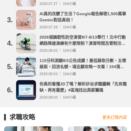
2026.07.27 ｜ 104小編
AI真的改變了生活？Google報告解密1,500萬筆
3.
Gemini對話真相！
2026.07.29 ｜ 104小編
2026城鎮韌性防空演習8/7-8/13舉行！北中行動
4.
網路降速演練有什麼限制？演習時間及管制注意
事項整理
2026.08.03 ｜ 104小編
115分科測驗8/3公告成績！最低錄取分數、五標
5.
級距、回流名額、填志願攻略一次看｜104落點
分析
2026.08.03 ｜ 104小編
你真的看懂JD了嗎？解析矽谷求職邏輯「先有職
6.
缺，再有履歷」4區塊找出高薪籌碼
2026.08.03 ｜ 104小編
求職攻略
更多訂閱內容