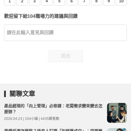
1
2
3
4
5
6
7
8
9
10
歡迎留下給104職場力的建議與回饋
送出
關聯文章
產品經理的「向上管理」必修課：老闆需求變來變去怎
麼辦？
2026.04.23 | 104小編 | 4435觀看數
業績低潮怎麼熬？過來人叮嚀「別想著成交」：把握微