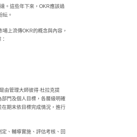
宣達。這些年下來，OKR應該過
紛紜。
市場上流傳OKR的概念與內容，
解：
ve），是由管理大師彼得·杜拉克提
為部門及個人目標，各層級明確
並在期末依目標完成情況，進行
制定、輔導實施、評估考核、回