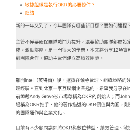
敏捷組織是執行OKR的必要條件？
總結
新的一年又到了，今年團隊有哪些新目標？要如何達標
主管不僅要確保團隊戰鬥力提升，還要協助團隊部屬設
成。激勵部屬，是一門很大的學問，本文將分享12項實
到團隊合作，協助主管們建立高績效團隊。
離開Intel（英特爾）後，選擇在領導管理、組織策略
理經驗。直到北京一家互聯網企業邀約，希望我分享在Int
前總裁Andy Grove被市場尊稱為OKR的創始人；而Joh
場稱為OKR推手，他的著作描述的OKR價值與內涵，則是我
的團隊運作與企業文化。
目前有不少顧問講師將OKR與數位轉型、績效管理、敏