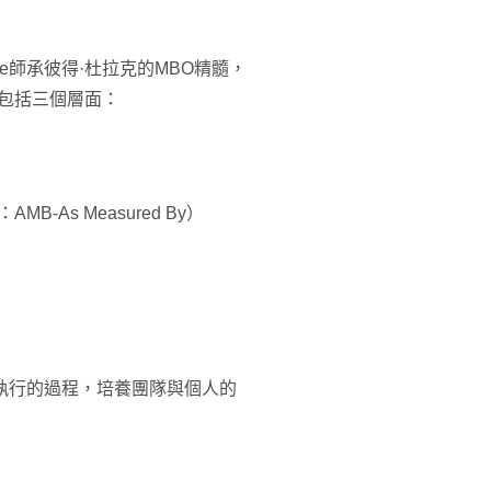
ove師承彼得·杜拉克的MBO精髓，
架構包括三個層面：
-As Measured By）
由目標執行的過程，培養團隊與個人的