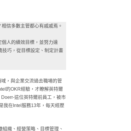
？相信多數主管都心有戚戚焉。
定個人的績效目標，並努力達
務技巧，從目標設定、制定計畫
的領域，與企業交流過去職場的管
el的OKR經驗，才瞭解英特爾
n Doerr-這位英特爾前員工，被市
在Intel服務13年，每天經歷
捷組織、經營策略、目標管理、