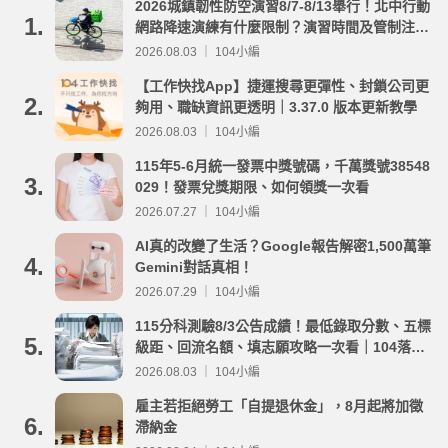
2026城鎮韌性防空演習8/7-8/13舉行！北中行動
1.
網路降速演練有什麼限制？演習時間及管制注意
事項整理
2026.08.03 ｜ 104小編
【工作快找App】捷運搜尋更彈性、封鎖公司更
2.
夠用、職缺資訊更透明｜3.37.0 版本更新教學
2026.08.03 ｜ 104小編
115年5-6月統一發票中獎號碼，千萬獎號38548
3.
029！發票兌獎期限、如何領獎一次看
2026.07.27 ｜ 104小編
AI真的改變了生活？Google報告解密1,500萬筆
4.
Gemini對話真相！
2026.07.29 ｜ 104小編
115分科測驗8/3公告成績！最低錄取分數、五標
5.
級距、回流名額、填志願攻略一次看｜104落點
分析
2026.08.03 ｜ 104小編
雇主若拒絕勞工「自提退休金」，8月起將加徵
6.
滯納金