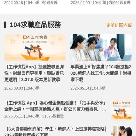
2026.06.18 | 104小編 | 60觀看數
2026.02.09 | 104小編 | 20660觀看數
104求職產品服務
更多訂閱內容
【工作快找App】捷運搜尋更彈
畢業遇上AI好焦慮？104數據揭2
性、封鎖公司更夠用、職缺資訊
026新鮮人找工作5大關鍵｜附檔
更透明｜3.37.0 版本更新教學
案下載
2026.08.03 | 104小編
2026.05.14 | 104小編
【工作快找 App】為心儀企業點個讚！「拍手與分享」
全新上線，一眼掌握動態人氣，好公司實力看得見｜3.
33.0 版本更新教學
2026.05.11 | 104小編 | 31375觀看數
【6大自傳範例詳解】學生、新鮮人、上班族轉職攻略│
2026最新履歷格式下載