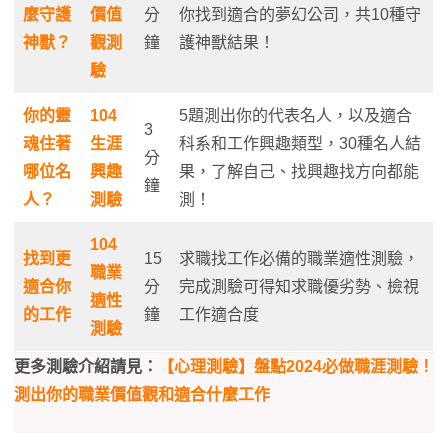
麼守護
價值
分
你找到適合的夢幻公司，共10種守
神獸？
觀測
鐘
護神獸結果！
驗
你的靈
104
5題測出你的代表名人，以及適合
3
魂住著
生涯
科系和工作興趣類型，30種名人結
分
哪位名
興趣
果，了解自己、找興趣找方向都能
鐘
人？
測驗
測！
104
找到更
15
求職找工作必備的職業適性測驗，
職業
適合你
分
完成測驗可得知求職優劣勢、檢視
適性
的工作
鐘
工作適合度
測驗
更多測驗介紹請見：
【心理測驗】盤點2024必做職涯測驗！
測出你的職業價值觀和適合什麼工作