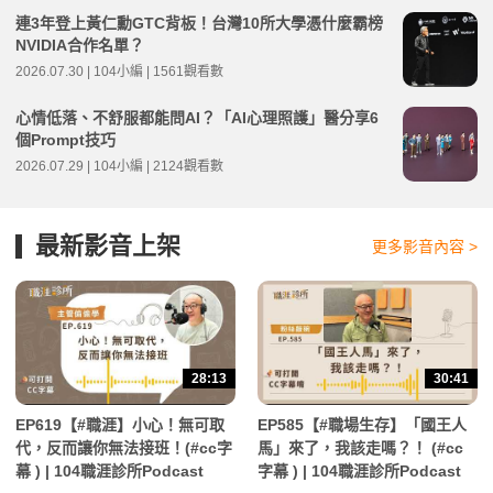
連3年登上黃仁勳GTC背板！台灣10所大學憑什麼霸榜
NVIDIA合作名單？
2026.07.30 | 104小編 | 1561觀看數
心情低落、不舒服都能問AI？「AI心理照護」醫分享6
個Prompt技巧
2026.07.29 | 104小編 | 2124觀看數
最新影音上架
更多影音內容 >
28:13
30:41
EP619【#職涯】小心！無可取
EP585【#職場生存】「國王人
代，反而讓你無法接班！(#cc字
馬」來了，我該走嗎？！ (#cc
幕 ) | 104職涯診所Podcast
字幕 ) | 104職涯診所Podcast