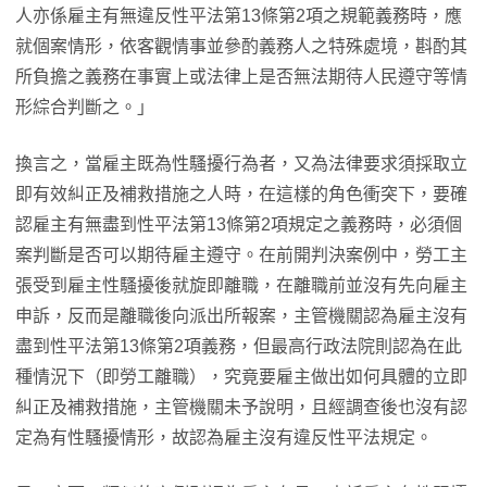
人亦係雇主有無違反性平法第13條第2項之規範義務時，應
就個案情形，依客觀情事並參酌義務人之特殊處境，斟酌其
所負擔之義務在事實上或法律上是否無法期待人民遵守等情
形綜合判斷之。」
換言之，當雇主既為性騷擾行為者，又為法律要求須採取立
即有效糾正及補救措施之人時，在這樣的角色衝突下，要確
認雇主有無盡到性平法第13條第2項規定之義務時，必須個
案判斷是否可以期待雇主遵守。在前開判決案例中，勞工主
張受到雇主性騷擾後就旋即離職，在離職前並沒有先向雇主
申訴，反而是離職後向派出所報案，主管機關認為雇主沒有
盡到性平法第13條第2項義務，但最高行政法院則認為在此
種情況下（即勞工離職），究竟要雇主做出如何具體的立即
糾正及補救措施，主管機關未予說明，且經調查後也沒有認
定為有性騷擾情形，故認為雇主沒有違反性平法規定。