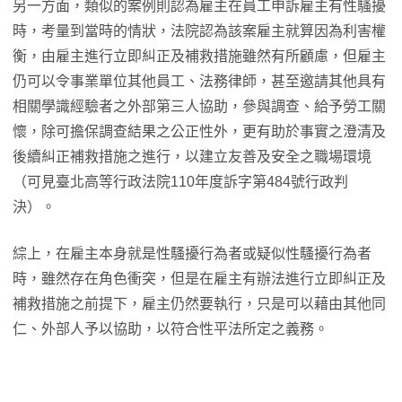
另一方面，類似的案例則認為雇主在員工申訴雇主有性騷擾
時，考量到當時的情狀，法院認為該案雇主就算因為利害權
衡，由雇主進行立即糾正及補救措施雖然有所顧慮，但雇主
仍可以令事業單位其他員工、法務律師，甚至邀請其他具有
相關學識經驗者之外部第三人協助，參與調查、給予勞工關
懷，除可擔保調查結果之公正性外，更有助於事實之澄清及
後續糾正補救措施之進行，以建立友善及安全之職場環境
（可見臺北高等行政法院110年度訴字第484號行政判
決）。
綜上，在雇主本身就是性騷擾行為者或疑似性騷擾行為者
時，雖然存在角色衝突，但是在雇主有辦法進行立即糾正及
補救措施之前提下，雇主仍然要執行，只是可以藉由其他同
仁、外部人予以協助，以符合性平法所定之義務。