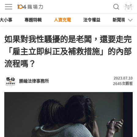
大小事
專題特輯
人資充電
法令權益
新聞現場
如果對我性騷擾的是老闆，還要走完
「雇主立即糾正及補救措施」的內部
流程嗎？
2023.07.10
勝綸法律事務所
2645
次觀看