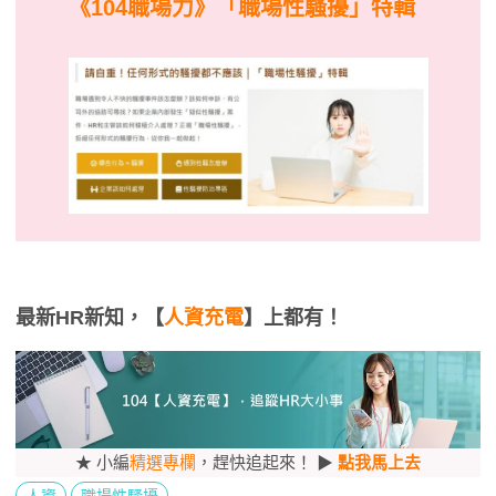
《104職場力》
「職場性騷擾」特輯
最新HR新知，【
人資充電
】上都有！
★ 小編
精選專欄
，趕快追起來！ ▶
點我馬上去
人資
職場性騷擾