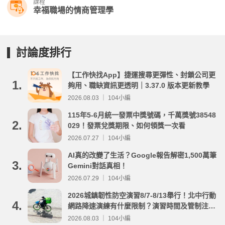
課程
幸福職場的情商管理學
討論度排行
【工作快找App】捷運搜尋更彈性、封鎖公司更
1.
夠用、職缺資訊更透明｜3.37.0 版本更新教學
2026.08.03 ｜ 104小編
115年5-6月統一發票中獎號碼，千萬獎號38548
2.
029！發票兌獎期限、如何領獎一次看
2026.07.27 ｜ 104小編
AI真的改變了生活？Google報告解密1,500萬筆
3.
Gemini對話真相！
2026.07.29 ｜ 104小編
2026城鎮韌性防空演習8/7-8/13舉行！北中行動
4.
網路降速演練有什麼限制？演習時間及管制注意
事項整理
2026.08.03 ｜ 104小編