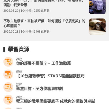
感覺快撐不下去了…崩潰邊緣自救，試試「著陸練習」
混亂中找安全感
2026.03.29 | 104小編 | 2259觀看數
不敢主動發言、害怕被評價…如何擺脫「必須完美」的
心理圈套？
2026.06.28 | 104小編 | 1468觀看數
學習資源
課程
你的部屬不願做？ – 工作激勵篇
課程
【10分鐘微學習】STARS職能回饋技巧
課程
聚焦目標，全方位職涯規劃
課程
程天縱的職場思維硬底子 成就你的極致與卓越