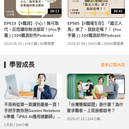
28:13
30:41
EP619【#職涯】小心！無可取
EP585【#職場生存】「國王人
代，反而讓你無法接班！(#cc字
馬」來了，我該走嗎？！ (#cc
幕 ) | 104職涯診所Podcast
字幕 ) | 104職涯診所Podcast
2026.06.18 | 104小編 | 60觀看數
2026.02.09 | 104小編 | 20660觀看數
學習成長
更多訂閱內容
不用再從第一頁讀到最後一頁！
「台灣簡報認證」是什麼？為什
手把手教你用Gemini Noteboo
麼求職者、上班族都該考？
k準備「iPAS AI應用規劃師」考
2026.07.16 | 104小編
試筆記
1天前 | 104小編