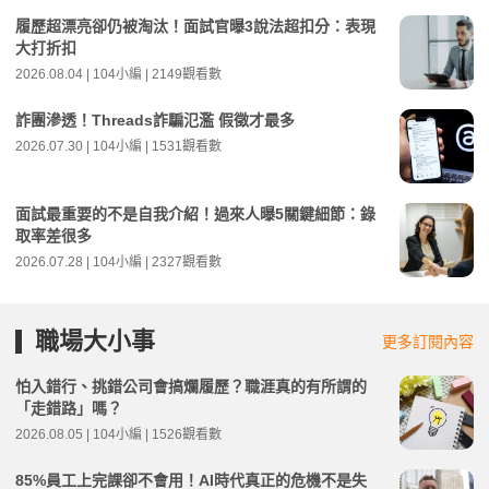
履歷超漂亮卻仍被淘汰！面試官曝3說法超扣分：表現
大打折扣
2026.08.04 | 104小編 | 2149觀看數
詐團滲透！Threads詐騙氾濫 假徵才最多
2026.07.30 | 104小編 | 1531觀看數
面試最重要的不是自我介紹！過來人曝5關鍵細節：錄
取率差很多
2026.07.28 | 104小編 | 2327觀看數
職場大小事
更多訂閱內容
怕入錯行、挑錯公司會搞爛履歷？職涯真的有所謂的
「走錯路」嗎？
2026.08.05 | 104小編 | 1526觀看數
85%員工上完課卻不會用！AI時代真正的危機不是失