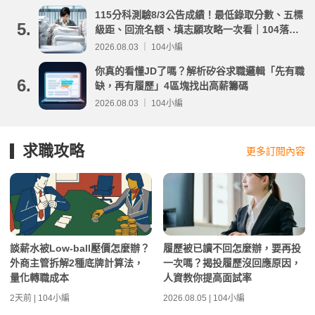
115分科測驗8/3公告成績！最低錄取分數、五標
5.
級距、回流名額、填志願攻略一次看｜104落點
分析
2026.08.03 ｜ 104小編
你真的看懂JD了嗎？解析矽谷求職邏輯「先有職
6.
缺，再有履歷」4區塊找出高薪籌碼
2026.08.03 ｜ 104小編
求職攻略
更多訂閱內容
談薪水被Low-ball壓價怎麼辦？
履歷被已讀不回怎麼辦，要再投
外商主管拆解2種底牌計算法，
一次嗎？揭投履歷沒回應原因，
量化轉職成本
人資教你提高面試率
2天前 | 104小編
2026.08.05 | 104小編