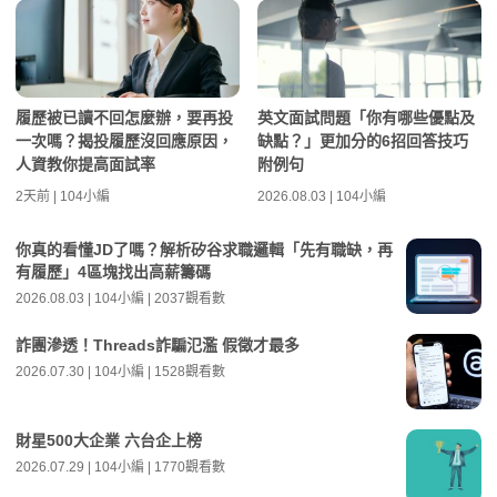
履歷被已讀不回怎麼辦，要再投
英文面試問題「你有哪些優點及
一次嗎？揭投履歷沒回應原因，
缺點？」更加分的6招回答技巧
人資教你提高面試率
附例句
2天前 | 104小編
2026.08.03 | 104小編
你真的看懂JD了嗎？解析矽谷求職邏輯「先有職缺，再
有履歷」4區塊找出高薪籌碼
2026.08.03 | 104小編 | 2037觀看數
詐團滲透！Threads詐騙氾濫 假徵才最多
2026.07.30 | 104小編 | 1528觀看數
財星500大企業 六台企上榜
2026.07.29 | 104小編 | 1770觀看數