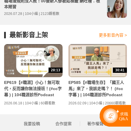
職場潛規則沒人教！00後新人慘被貼標籤 網吐槽：根
本陋習
2026.07.28 | 104小編 | 2123觀看數
最新影音上架
更多影音內容 >
28:13
30:41
EP619【#職涯】小心！無可取
EP585【#職場生存】「國王人
代，反而讓你無法接班！(#cc字
馬」來了，我該走嗎？！ (#cc
幕 ) | 104職涯診所Podcast
字幕 ) | 104職涯診所Podcast
2026.06.18 | 104小編 | 60觀看數
2026.02.09 | 104小編 | 20660觀看數
我要投稿
合作提案
著作權聲明