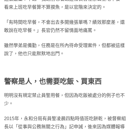
看來上班吃早餐算不算摸魚，是以官階來決定的。
「有時間吃早餐，不會出去多開幾張單嗎？績效那麼差，還
敢說在吃早餐。」長官仍然不留情面地痛罵。
雖然學弟是備勤，任務是在所內待命受理案件，但都被這樣
說了，他也只能默默地出門。
警察是人，也需要吃飯、買東西
明明沒有規定禁止員警用餐，但因為吃飯被處分的例子也不
少。
2015年，永和分局有員警凌晨四點時值班吃餅乾，被督察組
長以「從事與公務無關之行為」記申誡，後來因為媒體報導