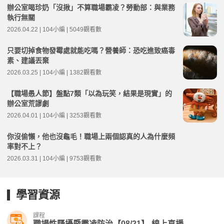
辦公室喝珍奶「沒揪」不算職場霸凌？勞動部：與業務
執行無關
2026.04.22 | 104小編 | 5049觀看數
只要切掉食物發霉處就能吃嗎？營養師：恐吃進致癌毒
素、建議丟棄
2026.03.25 | 104小編 | 1382觀看數
【職場愚人節】盤點7類「以為玩笑，結果是現實」的
辦公室荒謬劇
2026.04.01 | 104小編 | 3253觀看數
你沒偷懶，他也沒龜毛！職場上兩個認真的人為什麼頻
率對不上？
2026.03.31 | 104小編 | 9753觀看數
學習資源
課程
職場性騷擾暨霸凌防治【08/21】-線上直播