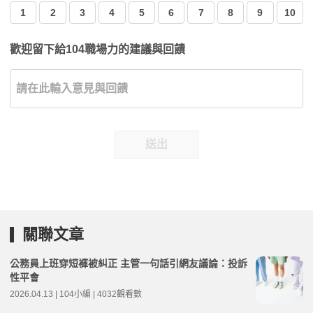
1
2
3
4
5
6
7
8
9
10
歡迎留下給104職場力的建議與回饋
送出
關聯文章
公務員上班穿短褲被糾正 主管一句話引網友議論：投訴
性平會
2026.04.13 | 104小編 | 4032觀看數