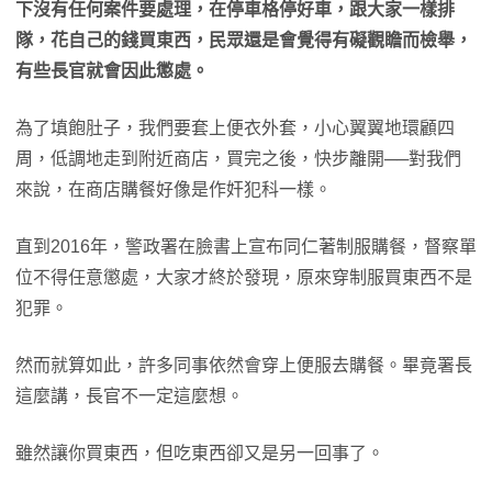
下沒有任何案件要處理，在停車格停好車，跟大家一樣排
隊，花自己的錢買東西，民眾還是會覺得有礙觀瞻而檢舉，
有些長官就會因此懲處。
為了填飽肚子，我們要套上便衣外套，小心翼翼地環顧四
周，低調地走到附近商店，買完之後，快步離開──對我們
來說，在商店購餐好像是作奸犯科一樣。
直到2016年，警政署在臉書上宣布同仁著制服購餐，督察單
位不得任意懲處，大家才終於發現，原來穿制服買東西不是
犯罪。
然而就算如此，許多同事依然會穿上便服去購餐。畢竟署長
這麼講，長官不一定這麼想。
雖然讓你買東西，但吃東西卻又是另一回事了。