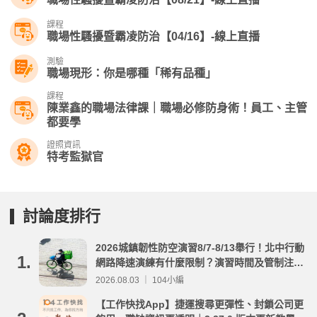
課程
職場性騷擾暨霸凌防治【04/16】-線上直播​
測驗
職場現形：你是哪種「稀有品種」
課程
陳業鑫的職場法律課｜職場必修防身術！員工、主管
都要學
證照資訊
特考監獄官
討論度排行
2026城鎮韌性防空演習8/7-8/13舉行！北中行動
1.
網路降速演練有什麼限制？演習時間及管制注意
事項整理
2026.08.03 ｜ 104小編
【工作快找App】捷運搜尋更彈性、封鎖公司更