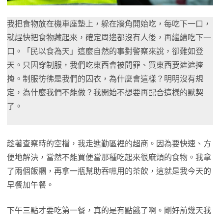
我把食物放在機車座墊上，躲在牆角開始吃，每吃下一口，
就趕快把食物藏起來，確定周邊都沒有人後，再繼續吃下一
口。「民以食為天」這麼自然的事對警察來說，卻難如登
天。只因穿制服，我們吃東西會被問罪、買東西要遮遮掩
掩。制服彷彿是我們的囚衣，為什麼會這樣？明明沒有規
定，為什麼我們不能做？我開始不想要再配合這樣的默契
了。
趁著查察時的空檔，我走進勤區裡的超商。因為要快速、方
便地解決，當然不能買便當那種吃起來很麻煩的食物。我拿
了兩個飯糰，再拿一瓶幫助吞嚥用的茶飲，這就是我今天的
早餐加午餐。
下午三點才要吃第一餐，真的是有點餓了啊。剛好前幾天我