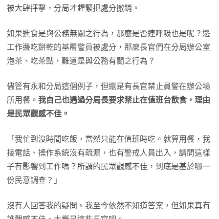
被大肆抨擊，分局才趕緊把處分撤銷。
如果進食是與公務無關之行為，那麼是否連呼吸也是呢？邊
工作邊吃餅乾的基層警員被處分，那麼長官們在分局辦公室
泡茶、吃茶點，難道是與公務有關之行為？
儘管有永和分局這個例子，但還是有長官禁止員警在辦公場
所用餐。
我自己也遇過分局長要求禁止在值班台飲食，理由
是民眾觀感不佳。
「我忙到沒時間吃飯，當然只能在值班時吃。就算用餐，我
接電話、操作系統沒有疏漏，也有警戒人員出入，請問這樣
子有影響到工作嗎？所謂的民眾觀感不佳，到底是基於哪一
份民意調查？」
沒有人回答我的疑問。我至今依然不知道答案，但如果真有