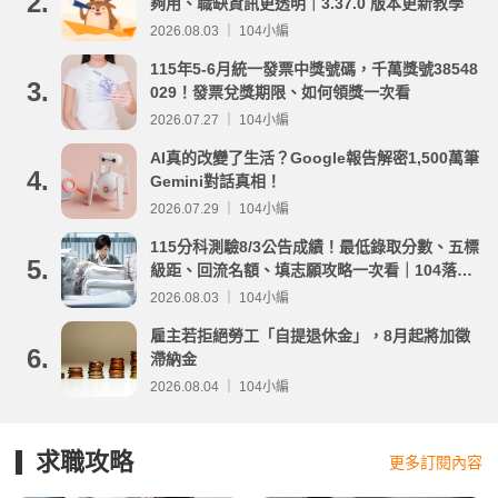
2.
夠用、職缺資訊更透明｜3.37.0 版本更新教學
2026.08.03 ｜ 104小編
115年5-6月統一發票中獎號碼，千萬獎號38548
3.
029！發票兌獎期限、如何領獎一次看
2026.07.27 ｜ 104小編
AI真的改變了生活？Google報告解密1,500萬筆
4.
Gemini對話真相！
2026.07.29 ｜ 104小編
115分科測驗8/3公告成績！最低錄取分數、五標
5.
級距、回流名額、填志願攻略一次看｜104落點
分析
2026.08.03 ｜ 104小編
雇主若拒絕勞工「自提退休金」，8月起將加徵
6.
滯納金
2026.08.04 ｜ 104小編
求職攻略
更多訂閱內容