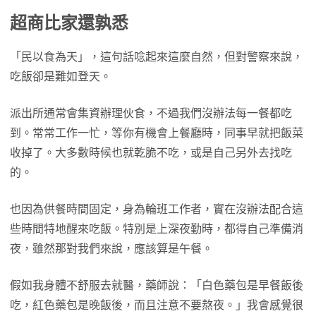
超商比家還孰悉
「民以食為天」，這句話唸起來這麼自然，但對警察來說，
吃飯卻是難如登天。
派出所通常會集資辦理伙食，不過我們沒辦法每一餐都吃
到。常常工作一忙，等你有機會上餐廳時，同事早就把飯菜
收掉了。大多數時候也就乾脆不吃，或是自己另外去找吃
的。
也因為供餐時間固定，身為輪班工作者，實在沒辦法配合這
些時間特地醒來吃飯。特別是上深夜勤時，都得自己準備消
夜，雖然那對我們來說，應該算是午餐。
假如我身體不舒服去就醫，藥師說：「白色藥包是早餐飯後
吃，紅色藥包是晚飯後，而且注意不要熬夜。」我會感覺很