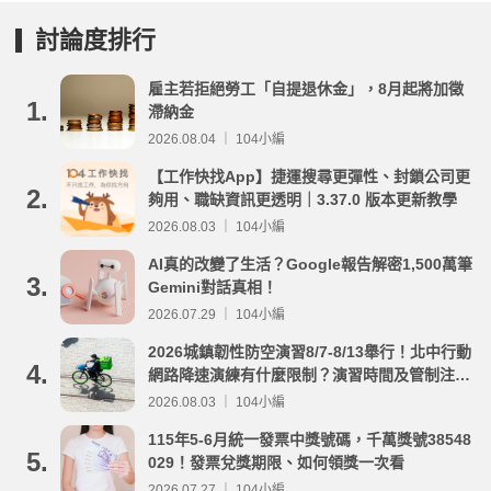
討論度排行
雇主若拒絕勞工「自提退休金」，8月起將加徵
1.
滯納金
2026.08.04 ｜ 104小編
【工作快找App】捷運搜尋更彈性、封鎖公司更
2.
夠用、職缺資訊更透明｜3.37.0 版本更新教學
2026.08.03 ｜ 104小編
AI真的改變了生活？Google報告解密1,500萬筆
3.
Gemini對話真相！
2026.07.29 ｜ 104小編
2026城鎮韌性防空演習8/7-8/13舉行！北中行動
4.
網路降速演練有什麼限制？演習時間及管制注意
事項整理
2026.08.03 ｜ 104小編
115年5-6月統一發票中獎號碼，千萬獎號38548
5.
029！發票兌獎期限、如何領獎一次看
2026.07.27 ｜ 104小編