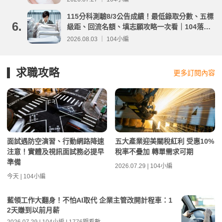
115分科測驗8/3公告成績！最低錄取分數、五標
6.
級距、回流名額、填志願攻略一次看｜104落點
分析
2026.08.03 ｜ 104小編
求職攻略
更多訂閱內容
面試遇防空演習、行動網路降速
五大產業迎美關稅紅利 受惠10%
注意！實體及視訊面試務必提早
稅率不疊加 轉單需求可期
準備
2026.07.29 | 104小編
今天 | 104小編
藍領工作大翻身！不怕AI取代 企業主管改開計程車：1
2天賺到以前月薪