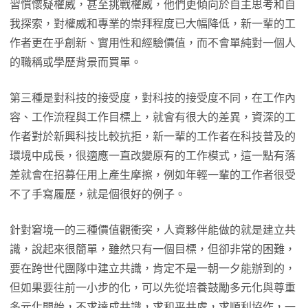
習慣懷疑權威，甚至挑戰權威，他們更傾向於自主思考和自
我探索，對權威和專業的崇拜程度已大幅降低，新一輩的工
作者更在乎創新、實用性和經驗價值，而不會單純對一個人
的職稱或學歷背景而買單。
第三種是對科技的接受度，對科技的接受度不同，在工作內
容、工作流程與工作目標上，就會有很大的差異，資深的工
作者對於新興科技比較抗拒，新一輩的工作者在科技普及的
環境中成長，很適應一直改變原有的工作模式，這一點有落
差就會在招募任用上產生摩擦，例如年輕一輩的工作者很受
不了手寫履歷，就是個很好的例子。
針對窘境一的三種價值觀衝突，人資夥伴能做的就是建立共
識，說起來很簡單，雖然只有一個目標，但卻非常的困難，
要在跨世代團隊中建立共識，肯定不是一朝一夕能辦到的，
但如果要往前一小步的化，可以先從培養鼓勵多元化與尊重
多元化開始，不求達成共識，求和平共處，求順利協作，一