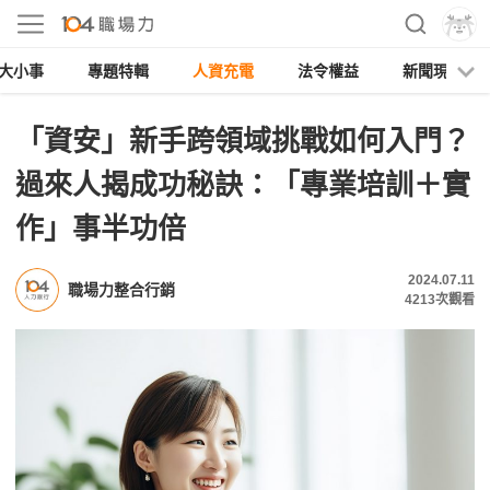
大小事
專題特輯
人資充電
法令權益
新聞現場
「資安」新手跨領域挑戰如何入門？
過來人揭成功秘訣：「專業培訓＋實
作」事半功倍
2024.07.11
職場力整合行銷
4213
次觀看