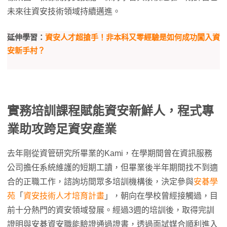
未來往資安技術領域持續邁進。
延伸學習：
資安人才超搶手！非本科又零經驗是如何成功闖入資
安新手村？
實務培訓課程賦能資安新鮮人，程式專
業助攻跨足資安產業
去年剛從資管研究所畢業的Kami，在學期間曾在資訊服務
公司擔任系統維護的短期工讀，但畢業後半年期間找不到適
合的正職工作，諮詢坊間眾多培訓機構後，決定參與
安碁學
苑
「
資安技術人才培育計畫
」，朝向在學校曾經接觸過，目
前十分熱門的資安領域發展。經過3週的培訓後，取得完訓
證明與安碁資安職能驗證通過證書，透過面試媒合順利進入