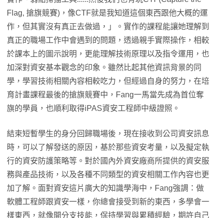
Flag, 搶旗競賽)，像CTF就是我知道這個東西跟他大概的運
作，但其實沒有真正去做過，」。實作的課程能讓她理解到
真正的職場工作中會遇到的問題，透過親手實際操作，相較
於課本上的圖示說明，更能理解技術原理以及指令運用，也
加深對資安基本觀念的印象。雖然比起其他資訊背景的同
學，學習技術相關內容相較吃力，但經過自身的努力，在培
育計畫課程最後的搶旗競賽中，Fang一馬當先成為首位奪
旗的學員，也順利取得iPAS資安工程師中級證照。
結束短暫學生的身分回歸職場後，現在接收到公司資安訊息
時，可以了解發送的原因，基於那些資安考量，以及擬定執
行的資安防護策略等。對於國內外資安廠商所提供的資安服
務與產品技術，以及各種不同類型的資安相關工作內容也更
加了解。面對資安這片廣大的知識學海中，Fang強調：做
軟體工程師跟資安一樣，你總會接受到新的東西，多學會一
樣東西，就像開分支技能，保持學習與累積經驗，期許自己