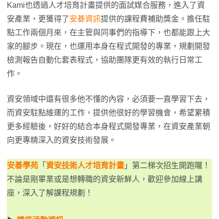
Kami也透過人才培育計畫提供的面試媒合服務，進入了資
安產業，更獲得了
安碁資訊
提供的課程費補助獎金。擔任駐
點工作兩個月來，在主管與同事們的指導下，也都能跟上大
家的腳步。現在，也運用本身在程式開發的專業，規劃開發
檢測報告自動化套表程式，協助團隊更有效的執行日常工
作。
資安領域中還有很多他不懂的內容，必須要一直學習下去，
而資安駐點維運的工作，提供他很好的學習機會，希望累積
更多經驗後，好好的結合本身程式開發專業，在資安產業朝
向更專精深入的資安技術發展。
安碁學苑
「
資安技術人才培育計畫
」第二梯次招生開跑囉！
不論是剛畢業或是想轉職的資安新鮮人，歡迎參加線上講
座，深入了解課程規劃！