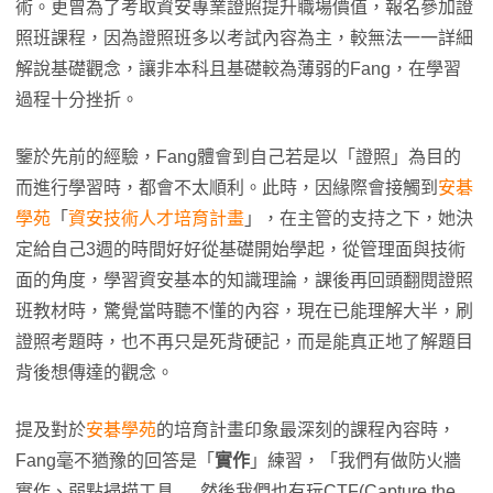
術。更曾為了考取資安專業證照提升職場價值，報名參加證
照班課程，因為證照班多以考試內容為主，較無法一一詳細
解說基礎觀念，讓非本科且基礎較為薄弱的Fang，在學習
過程十分挫折。
鑒於先前的經驗，Fang體會到自己若是以「證照」為目的
而進行學習時，都會不太順利。此時，因緣際會接觸到
安碁
學苑
「
資安技術人才培育計畫
」，在主管的支持之下，她決
定給自己3週的時間好好從基礎開始學起，從管理面與技術
面的角度，學習資安基本的知識理論，課後再回頭翻閱證照
班教材時，驚覺當時聽不懂的內容，現在已能理解大半，刷
證照考題時，也不再只是死背硬記，而是能真正地了解題目
背後想傳達的觀念。
提及對於
安碁學苑
的培育計畫印象最深刻的課程內容時，
Fang毫不猶豫的回答是「
實作
」練習，「我們有做防火牆
實作、弱點掃描工具......然後我們也有玩CTF(Capture the