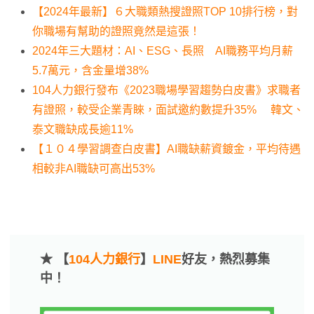
【2024年最新】６大職類熱搜證照TOP 10排行榜，對
你職場有幫助的證照竟然是這張！
2024年三大題材：AI、ESG、長照 AI職務平均月薪
5.7萬元，含金量增38%
104人力銀行發布《2023職場學習趨勢白皮書》求職者
有證照，較受企業青睞，面試邀約數提升35% 韓文、
泰文職缺成長逾11%
【１０４學習調查白皮書】AI職缺薪資鍍金，平均待遇
相較非AI職缺可高出53%
★ 【
104人力銀行
】
LINE
好友，熱烈募集
中！