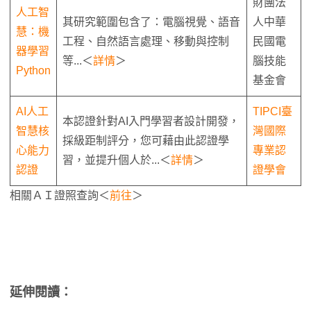
財團法
人工智
其研究範圍包含了：電腦視覺、語音
人中華
慧：機
工程、自然語言處理、移動與控制
民國電
器學習
等...＜
詳情
＞
腦技能
Python
基金會
AI人工
TIPCI臺
本認證針對AI入門學習者設計開發，
智慧核
灣國際
採級距制評分，您可藉由此認證學
心能力
專業認
習，並提升個人於...＜
詳情
＞
認證
證學會
相關ＡＩ證照查詢＜
前往
＞
延伸閱讀：