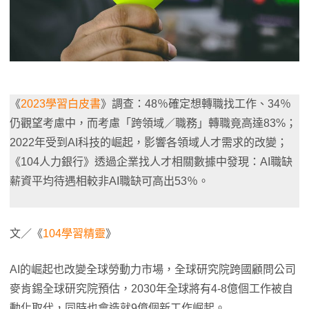
《
2023學習白皮書
》調查：48％確定想轉職找工作、34％
仍觀望考慮中，而考慮「跨領域／職務」轉職竟高達83%；
2022年受到AI科技的崛起，影響各領域人才需求的改變；
《104人力銀行》透過企業找人才相關數據中發現：AI職缺
薪資平均待遇相較非AI職缺可高出53％。
文／《
104學習精靈
》
AI的崛起也改變全球勞動力市場，全球研究院跨國顧問公司
麥肯錫全球研究院預估，2030年全球將有4-8億個工作被自
動化取代，同時也會造就9億個新工作崛起。