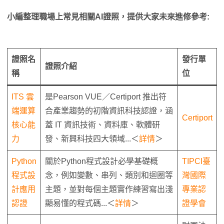
小編整理職場上常見相關AI證照，提供大家未來進修參考:
證照名
發行單
證照介紹
稱
位
ITS 雲
是Pearson VUE／Certiport 推出符
端運算
合產業趨勢的初階資訊科技認證，涵
Certiport
核心能
蓋 IT 資訊技術、資料庫、軟體研
力
發、新興科技四大領域...＜
詳情
＞
Python
關於Python程式設計必學基礎概
TIPCI臺
程式設
念，例如變數、串列、類別和迴圈等
灣國際
計應用
主題，並對每個主題實作練習寫出淺
專業認
認證
顯易懂的程式碼...＜
詳情
＞
證學會