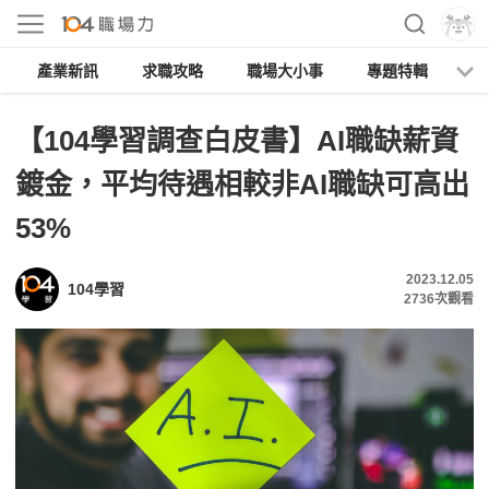
產業新訊
求職攻略
職場大小事
專題特輯
人
【104學習調查白皮書】AI職缺薪資
鍍金，平均待遇相較非AI職缺可高出
53%
2023.12.05
104學習
2736
次觀看