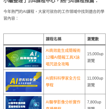
小編整理了104課程中心，熱門AI課程推薦：
今年熱門的AI課程，大家可就你的工作領域中找到適合的學
習內容：
課程名稱
瀏覽數
AI高效能生成簡報術
15,000up
12種AI簡報工具X詠
瀏覽
唱咒語全攻略
AI資料科學家全方位
11,000up
學程
瀏覽
AI醫學影像分析實作
7,800up
直播學程
瀏覽