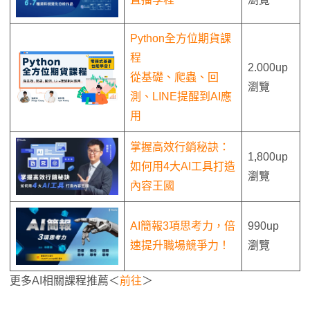
Python全方位期貨課
程
2.000up
從基礎、爬蟲、回
瀏覽
測、LINE提醒到AI應
用
掌握高效行銷秘訣：
1,800up
如何用4大AI工具打造
瀏覽
內容王國
AI簡報3項思考力，倍
990up
速提升職場競爭力！
瀏覽
更多AI相關課程推薦＜
前往
＞