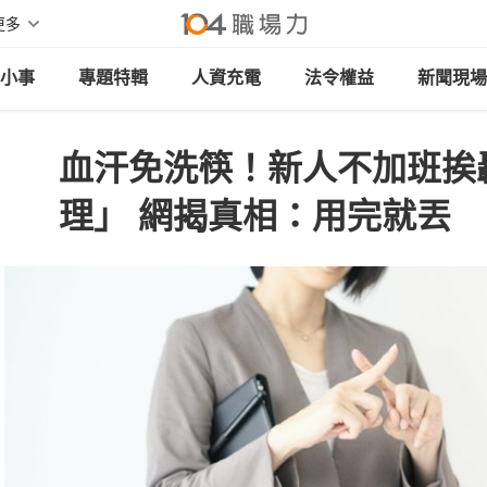
更多
小事
專題特輯
人資充電
法令權益
新聞現場
血汗免洗筷！新人不加班挨
理」 網揭真相：用完就丟