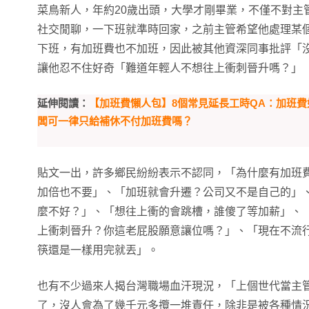
菜鳥新人，年約20歲出頭，大學才剛畢業，不僅不對主
社交閒聊，一下班就準時回家，之前主管希望他處理某
下班，有加班費也不加班，因此被其他資深同事批評「
讓他忍不住好奇「難道年輕人不想往上衝刺晉升嗎？」
延伸閱讀：
【加班費懶人包】8個常見延長工時QA：加班
闆可一律只給補休不付加班費嗎？
貼文一出，許多鄉民紛紛表示不認同，「為什麼有加班
加倍也不要」、「加班就會升遷？公司又不是自己的」
麼不好？」、「想往上衝的會跳槽，誰傻了等加薪」、
上衝刺晉升？你這老屁股願意讓位嗎？」、「現在不流
筷還是一樣用完就丟」。
也有不少過來人揭台灣職場血汗現況，「上個世代當主
了，沒人會為了幾千元多攬一堆責任，除非是被各種情