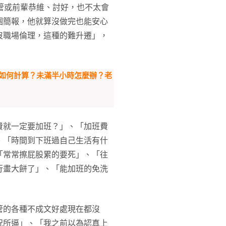
管或前輩恭維、討好，也不太會
個簡報，他就算沒做完也能安心
沒職場倫理，這種的難升遷」，
費如何計算？未滿半小時怎麼辦？老
費就一定要加班？」、「加班費
、「時間到下班過自己生活有什
「常常擦屁股累的要死」、「往
行畫大餅了」、「能加班的免洗
管的各種不成文好處現在都沒
況所逼」、「我之前以為認真上