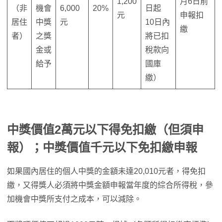
1,200
月6日前
（非
機會
6,000
20%
日起
元
申報扣
居住
中獎
元
10日內
繳
者）
之獎
將已扣
金或
稅款向
給予
國庫
繳）
中獎價值2萬元以下得免扣繳（但須申
報）；中獎價值千元以下免扣繳申報
如果國內居住的個人中獎的金額未達20,010元者，得免扣
繳，又得獎人必須將中獎金額申報當年度的綜合所得稅，參
加機會中獎所支付之成本，可以減除。