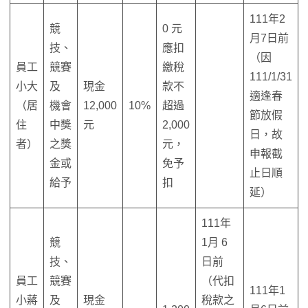
111年2
競
0 元
月7日前
技、
應扣
（因
員工
競賽
繳稅
111/1/31
小大
及
現金
款不
適逢春
（居
機會
12,000
10%
超過
節放假
住
中獎
元
2,000
日，故
者）
之獎
元，
申報截
金或
免予
止日順
給予
扣
延）
111年
競
1月 6
技、
日前
員工
競賽
（代扣
111年1
小蔣
及
現金
稅款之