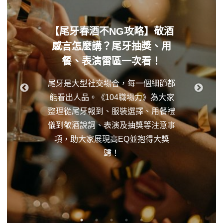
【尾牙春酒不NG攻略】敬酒
感言怎麼講？尾牙抽獎、用
餐、表演雷區一次看！
尾牙是大型社交場合，每一個細節都
能看出人品。《104職場力》為大家
整理從尾牙報到、服裝選擇、用餐禮
儀到敬酒說詞、表演及抽獎等注意事
項，助大家展現高EQ並抱得大獎
歸！