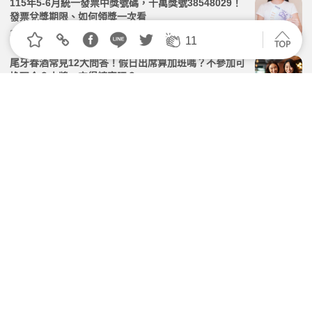
115年5-6月統一發票中獎號碼，千萬獎號38548029！
發票兌獎期限、如何領獎一次看
2026.07.27 | 104小編 | 277204觀看數
11
尾牙春酒常見12大問答！假日出席算加班嗎？不參加可
換現金？中獎一定得請客嗎？
2026.03.12 | 104小編 | 14298觀看數
尾牙獲贊助應列收入報稅 出錢捐贈列報為交際費
2026.02.10 | 104小編 | 3447觀看數
春酒／尾牙缺席可要求「餐費折現」嗎？勞動部給答
案：福利非工資，自願放棄不可要求補償
2026.03.12 | 104小編 | 28197觀看數
2026五月報稅季「所得總額」、「稅率級距」怎麼看？
常見申報所得稅QA一次看｜2026報稅懶人包
2026.04.28 | 104小編 | 8486觀看數