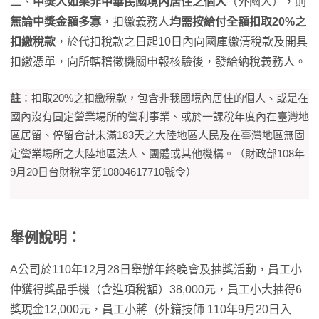
二、
中獎人如果非中華民國境內居住之個人
（外國人），則
無論中獎金額多寡
，扣繳義務人
均需按給付全額扣取20%之
扣繳稅款
，於代扣稅款之日起10日內向國庫繳清稅款及開具
扣繳憑單，向所轄稽徵機關申報核驗後，發給納稅義務人。
註
：扣取20%之扣繳稅款，包含非我國境內居住的個人、或是在
國內沒有固定營業場所的營利事業、或於一課稅年度內在臺灣地
區居留、停留合計未滿183天之大陸地區人民及在臺灣地區無固
定營業場所之大陸地區法人、團體或其他機構。（財政部108年
9月20日台財稅字第10804617710號令）
舉例說明：
A公司於110年12月28日舉辦年終晚會及抽獎活動，員工小
仲獲得獎品手機（含進項稅額）38,000元，員工小大抽得6
獎現金12,000元，員工小蔣（外籍技師 110年9月20日入