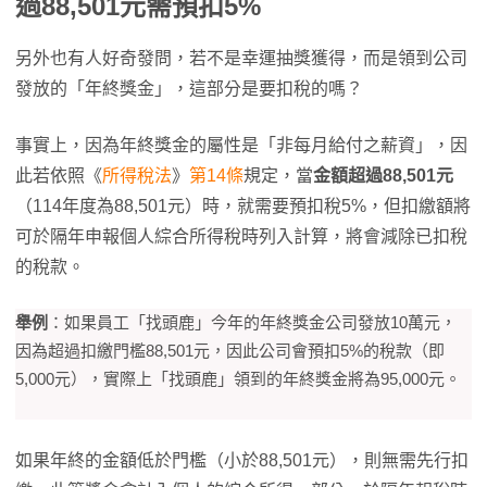
過88,501元需預扣5%
另外也有人好奇發問，若不是幸運抽獎獲得，而是領到公司
發放的「年終獎金」，這部分是要扣稅的嗎？
事實上，因為年終獎金的屬性是「非每月給付之薪資」，因
此若依照《
所得稅法
》
第14條
規定，當
金額超過88,501元
（114年度為88,501元）時，就需要預扣稅5%，但扣繳額將
可於隔年申報個人綜合所得稅時列入計算，將會減除已扣稅
的稅款。
舉例
：如果員工「找頭鹿」今年的年終獎金公司發放10萬元，
因為超過扣繳門檻88,501元，因此公司會預扣5%的稅款（即
5,000元），實際上「找頭鹿」領到的年終獎金將為95,000元。
如果年終的金額低於門檻（小於88,501元），則無需先行扣