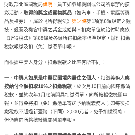
財政部北區國稅局
說明
，員工如參加機關或公司所舉辦的摸
彩活動，
取得的獎金或實物獎品
（如汽車、手機、電腦等獎
品及禮券），屬於《所得稅法》
第14條
第1項第8類規定之競
技、競賽及機會中獎之獎金或給與。扣繳單位於給付時應依
《所得稅法》第88條及各類所得扣繳率標準規定，辦理扣繳
稅款報繳及扣（免）繳憑單申報。
而根據中獎人身分，扣繳稅款之比率有所不同：
一、
中獎人如果是中華民國境內居住之個人
，扣繳義務人
應
按給付全額扣取10%之扣繳稅款
，於次月10日前向國庫繳清
稅款，並於次年1月底前開具扣繳憑單，向所轄稽徵機關申
報，並得免將扣（免）繳憑單寄送予納稅義務人；如每次扣
繳稅款不超過新臺幣（下同）2,000元者，免予扣繳稅款，
但仍應向所轄稽徵機關列單申報。