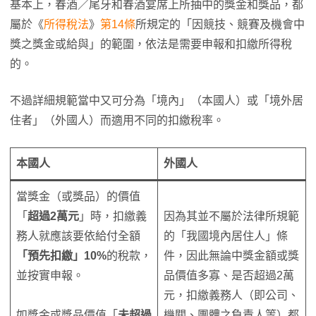
基本上，春酒／尾牙和春酒宴席上所抽中的獎金和獎品，都
屬於《
所得稅法
》
第14條
所規定的「因競技、競賽及機會中
獎之獎金或給與」的範圍，依法是需要申報和扣繳所得稅
的。
不過詳細規範當中又可分為「境內」（本國人）或「境外居
住者」（外國人）而適用不同的扣繳稅率。
本國人
外國人
當獎金（或獎品）的價值
「
超過2萬元
」時，扣繳義
因為其並不屬於法律所規範
務人就應該要依給付全額
的「我國境內居住人」條
「預先扣繳」10%
的稅款，
件，因此無論中獎金額或獎
並按實申報。
品價值多寡、是否超過2萬
元，扣繳義務人（即公司、
如獎金或獎品價值「
未超過
機關、團體之負責人等）都