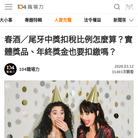
大小事
專題特輯
人資充電
法令權益
新聞現場
春酒／尾牙中獎扣稅比例怎麼算？實
體獎品、年終獎金也要扣繳嗎？
2026.03.12
104職場力
31493
次觀看