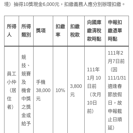
境）抽得10獎現金6,000元，扣繳義務人應分別辦理扣繳。
向國庫
申報扣
所得
所得
扣繳
扣繳
獎項
繳清稅
繳憑單
人
類別
率
稅款
款時點
時點
111年2
競
月7日前
技、
111年
（因
員工
競賽
1月 10
111/1/31
小仲
及
手機
3,800
日前
適逢春
（居
機會
38,000
10%
元
（次月
節放假
住
中獎
元
10日
日，故
者）
之獎
前）
申報截
金或
止日順
給予
延）