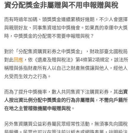
資分配獎金非屬贈與不用申報贈與稅
而有時過年加碼、頭獎獎金連續累積好幾期，不少人會選擇
與親朋好友、同事集資增加中獎機會。如果真的幸運中大獎
時，中獎獎金的分配需不需要申報贈與稅？
對於「分配集資購買彩券之中獎獎金」，財政部臺北國稅局
對此
回應
，依《遺產及贈與稅法》第4條第2項規定，該法所
稱贈與係指財產所有人以自己之財產無償讓與他人，經他人
允受而生效力之行為。
而為了提升中獎機率，數人共同集資下注購買彩券，其
出資
人按出資比例分配中獎獎金的行為非屬贈與
，
不需向戶籍所
在地之主管稽徵機關申報贈與稅
。
另外集資購買公益彩券屬民眾經常性活動，無須事先向國稅
局報備。民眾也可以在簽注前以紙本或網路表單，註明投注