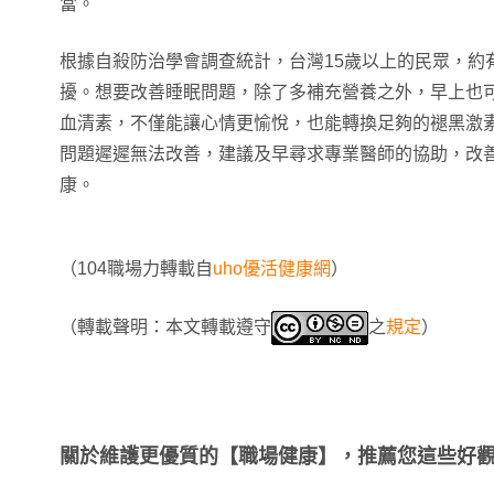
當。
根據自殺防治學會調查統計，台灣15歲以上的民眾，約有
擾。想要改善睡眠問題，除了多補充營養之外，早上也
血清素，不僅能讓心情更愉悅，也能轉換足夠的褪黑激
問題遲遲無法改善，建議及早尋求專業醫師的協助，改
康。
（104職場力轉載自
uho優活健康網
）
（轉載聲明：本文轉載遵守
之
規定
）
關於維護更優質的【職場健康】，推薦您這些好