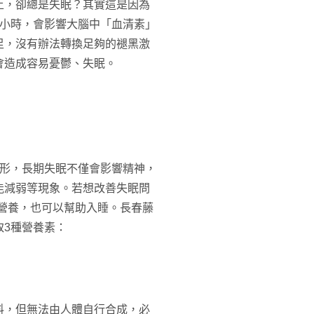
上，卻總是失眠？其實這是因為
個小時，會影響大腦中「血清素」
足，沒有辦法轉換足夠的褪黑激
會造成容易憂鬱、失眠。
情形，長期失眠不僅會影響精神，
能減弱等現象。若想改善失眠問
營養，也可以幫助入睡。長春藤
取3種營養素：
料，但無法由人體自行合成，必