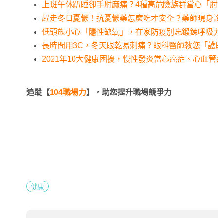
上班午休趴睡卻手肘麻痛？4種高危險族群當心「
趕走冬日憂鬱！抗憂鬱藥怎麼吃才安全？藥師現身
低頭族小心「隱性缺氧」，在家防疫別忘鍛鍊呼吸
長時間用3C，冬天眼乾易刺痛？眼科醫師教您「護
2021年10大健康困擾，慢性發炎當心癌症、心血
追蹤【
104職場力
】，助您提升職場競爭力
健康