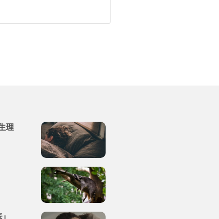
生理
素」