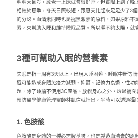
明明天氣冷，感覺一上床就會很好睡，但實際上到了晚
相較於夏季，冬天日照較短，跟夏天比起來足足少了3
的分泌。血清素同時也是褪黑激素的原料，如果原料不
素，來幫助入睡和維持睡眠品質。所以曬不夠太陽，就
3種可幫助入眠的營養素
失眠是指一周有3天以上，出現入睡困難、睡眠中斷等
還可能造成身體免疫力減弱、抑鬱、記憶力衰退、性功
題，除了睡前不使用3C產品、放鬆身心之外，透過補充
預防醫學健康管理醫師林凱信就指出，平時可以透過攝
1. 色胺酸
色胺酸是身體的一種必需胺基酸，也是製造血清素的原