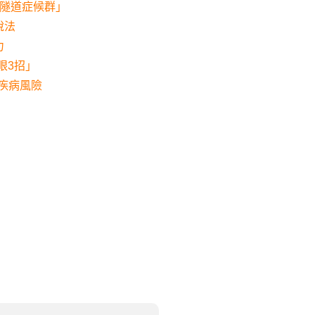
肘隧道症候群」
說法
力
眼3招」
管疾病風險