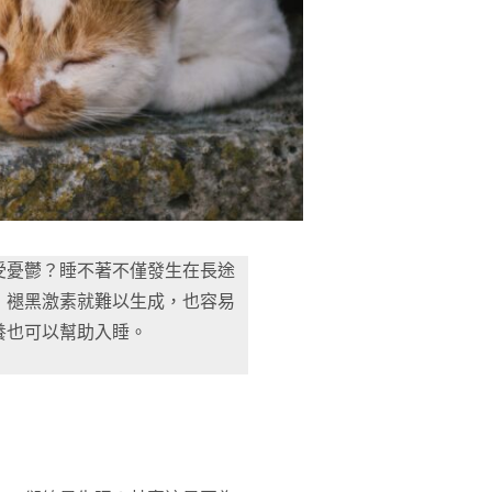
受憂鬱？睡不著不僅發生在長途
，褪黑激素就難以生成，也容易
養也可以幫助入睡。