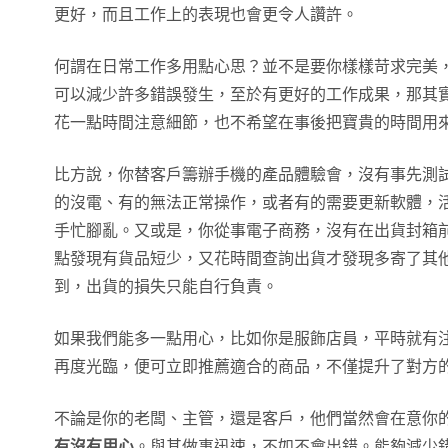
更好，而且工作上的表現也會更令人讚許。
何謂在日常工作多用點心思？並不是要你樣樣苛求完美
可以減少許多錯誤發生，至於有更好的工作成果，那其
花一點時間注意細節，也不希望在事後把寶貴的時間用
比方說，你替客戶籌辦手機的產品體驗會，沒有事先測
的沒電、有的無法正常操作，或者有的需要更新軟體，
手忙腳亂。又或是，你從事電子商務，沒有在出貨封箱
點發現有貨品短少，又花時間查詢出貨才發現多寄了其
到，出貨的損失只能自行負責。
如果我們能多一點用心，比如你是服飾店員，平時就有
再度光臨，便可立即推薦適合的商品，不僅提升了對方
不論是你的老闆、主管，還是客戶，他們當然會在意你
有沒有用心
。與其做事迅速，不如不會出錯。能夠減少