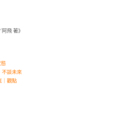
阿飛 著》
狀態
、不談未來
底｜觀點