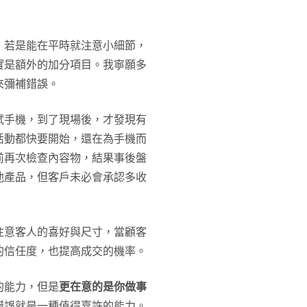
，若是能在平時就注意小細節，
實是額外的加分項目。我寧願多
來彌補錯誤。
試手機，到了現場後，才發現有
活動都快要開始，還在為手機而
前再次檢查內容物，結果事後盤
他產品，但客戶未必會承認多收
注意客人的喜好與尺寸，當顧客
的信任度，也提高成交的機率。
的能力，但是
更在意的是你做事
錯誤就是一種值得嘉許的能力。