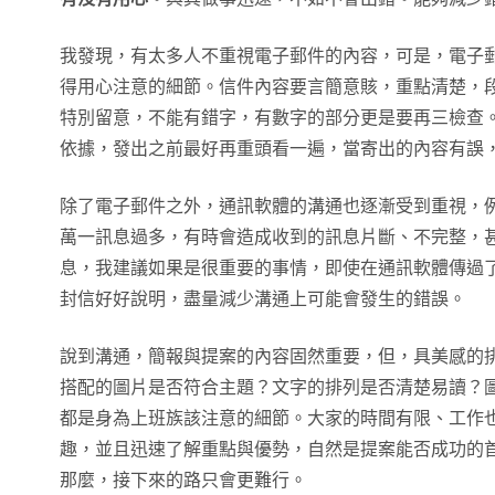
我發現，有太多人不重視電子郵件的內容，可是，電子
得用心注意的細節。信件內容要言簡意賅，重點清楚，
特別留意，不能有錯字，有數字的部分更是要再三檢查
依據，發出之前最好再重頭看一遍，當寄出的內容有誤
除了電子郵件之外，通訊軟體的溝通也逐漸受到重視，例
萬一訊息過多，有時會造成收到的訊息片斷、不完整，
息，我建議如果是很重要的事情，即使在通訊軟體傳過
封信好好說明，盡量減少溝通上可能會發生的錯誤。
說到溝通，簡報與提案的內容固然重要，但，具美感的
搭配的圖片是否符合主題？文字的排列是否清楚易讀？
都是身為上班族該注意的細節。大家的時間有限、工作
趣，並且迅速了解重點與優勢，自然是提案能否成功的
那麼，接下來的路只會更難行。