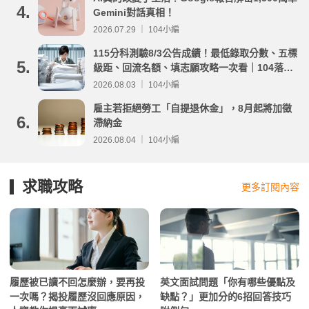
4.
Gemini對話真相！
2026.07.29 ｜ 104小編
115分科測驗8/3公告成績！最低錄取分數、五標
5.
級距、回流名額、填志願攻略一次看｜104落點
分析
2026.08.03 ｜ 104小編
雇主若拒絕勞工「自提退休金」，8月起將加徵
6.
滯納金
2026.08.04 ｜ 104小編
求職攻略
更多訂閱內容
履歷被已讀不回怎麼辦，要再投
英文面試問題「你有哪些優點及
一次嗎？揭投履歷沒回應原因，
缺點？」更加分的6招回答技巧