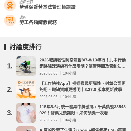
證照資訊
勞健保暨勞基法管理師認證
課程
勞工各類請假實務
討論度排行
2026城鎮韌性防空演習8/7-8/13舉行！北中行動
1.
網路降速演練有什麼限制？演習時間及管制注意
事項整理
2026.08.03 ｜ 104小編
【工作快找App】捷運搜尋更彈性、封鎖公司更
2.
夠用、職缺資訊更透明｜3.37.0 版本更新教學
2026.08.03 ｜ 104小編
115年5-6月統一發票中獎號碼，千萬獎號38548
3.
029！發票兌獎期限、如何領獎一次看
2026.07.27 ｜ 104小編
AI真的改變了生活？Google報告解密1,500萬筆