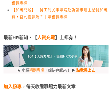
務長專欄
【加班問題】－勞工到民事法院起訴請求雇主給付加班
費，官司穩贏嗎？｜法務長專欄
最新HR新知，【
人資充電
】上都有！
★ 小編
精選專欄
，趕快追起來！ ▶
點我馬上去
加入粉專
，每天收看職場力最新文章