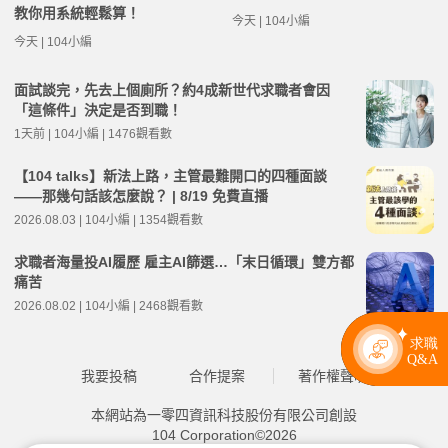
教你用系統輕鬆算！
今天 | 104小編
今天 | 104小編
面試談完，先去上個廁所？約4成新世代求職者會因
「這條件」決定是否到職！
1天前 | 104小編 | 1476觀看數
【104 talks】新法上路，主管最難開口的四種面談
——那幾句話該怎麼說？ | 8/19 免費直播
2026.08.03 | 104小編 | 1354觀看數
求職者海量投AI履歷 雇主AI篩選…「末日循環」雙方都
痛苦
2026.08.02 | 104小編 | 2468觀看數
我要投稿
合作提案
著作權聲明
本網站為一零四資訊科技股份有限公司創設
104 Corporation©2026