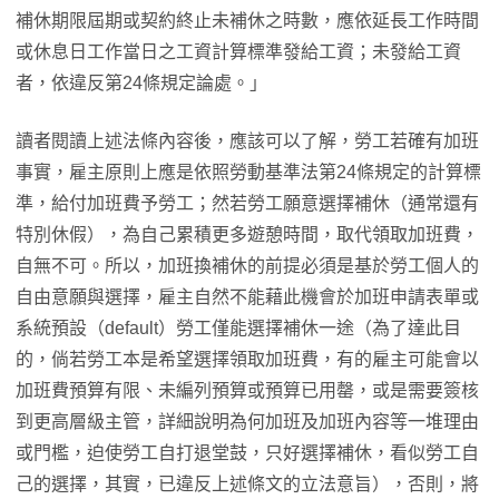
補休期限屆期或契約終止未補休之時數，應依延長工作時間
或休息日工作當日之工資計算標準發給工資；未發給工資
者，依違反第24條規定論處。」
讀者閱讀上述法條內容後，應該可以了解，勞工若確有加班
事實，雇主原則上應是依照勞動基準法第24條規定的計算標
準，給付加班費予勞工；然若勞工願意選擇補休（通常還有
特別休假），為自己累積更多遊憩時間，取代領取加班費，
自無不可。所以，加班換補休的前提必須是基於勞工個人的
自由意願與選擇，雇主自然不能藉此機會於加班申請表單或
系統預設（default）勞工僅能選擇補休一途（為了達此目
的，倘若勞工本是希望選擇領取加班費，有的雇主可能會以
加班費預算有限、未編列預算或預算已用罄，或是需要簽核
到更高層級主管，詳細說明為何加班及加班內容等一堆理由
或門檻，迫使勞工自打退堂鼓，只好選擇補休，看似勞工自
己的選擇，其實，已違反上述條文的立法意旨），否則，將