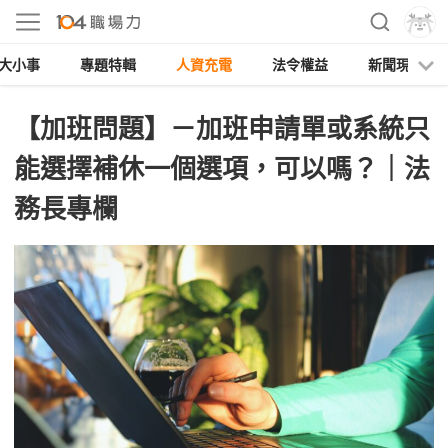
大小事
專題特輯
人資充電
法令權益
新聞現場
【加班問題】－加班申請單或系統只
能選擇補休一個選項，可以嗎？｜法
務長專欄