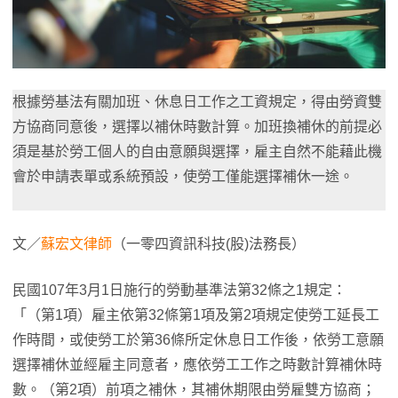
根據勞基法有關加班、休息日工作之工資規定，得由勞資雙
方協商同意後，選擇以補休時數計算。加班換補休的前提必
須是基於勞工個人的自由意願與選擇，雇主自然不能藉此機
會於申請表單或系統預設，使勞工僅能選擇補休一途。
文／
蘇宏文律師
（一零四資訊科技(股)法務長）
民國107年3月1日施行的勞動基準法第32條之1規定：
「（第1項）雇主依第32條第1項及第2項規定使勞工延長工
作時間，或使勞工於第36條所定休息日工作後，依勞工意願
選擇補休並經雇主同意者，應依勞工工作之時數計算補休時
數。（第2項）前項之補休，其補休期限由勞雇雙方協商；