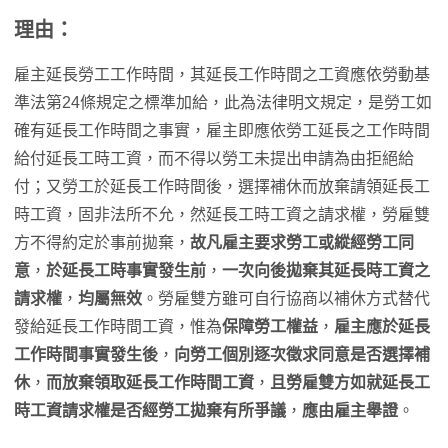
理由：
雇主延長勞工工作時間，其延長工作時間之工資應依勞動基
準法第24條規定之標準加給，此為法律明文規定，是勞工如
確有延長工作時間之事實，雇主即應依勞工延長之工作時間
給付延長工時工資，而不得以勞工未提出申請為由拒絕給
付；又勞工於延長工作時間後，選擇補休而放棄請領延長工
時工資，固非法所不允，然延長工時工資之請求權，勞雇雙
方不得約定於事前拋棄，
故凡雇主要求勞工或縱經勞工同
意
，
於延長工時事實發生前
，
一次向後拋棄其延長時工資之
請求權
，
均屬無效
。勞雇雙方雖可自行協商以補休方式替代
發給延長工作時間工資，惟為
保障勞工權益
，
雇主應於延長
工作時間事實發生後
，
向勞工個別逐次徵求同意是否選擇補
休
，
而放棄領取延長工作時間工資
，
且勞雇雙方如就延長工
時工資請求權是否經勞工拋棄有所爭議
，
應由雇主舉證
。