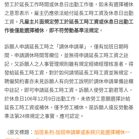
勞工於延長工作時間或休息日出勤工作後，如未有選擇補休
之意思表示，雇主仍應依法給付延長工時工資及休息日出勤
工資。
凡雇主片面規定勞工於延長工時工資或休息日出勤工
作後僅能選擇補休
，
即不符勞動基準法規定
。
訴願人申請延長工時之「調休申請單」，僅有加班日期時
間、申請調休時間等欄位，並無得申請延長工時工資之註
記，又訴願人之人事管理規則雖有規定經總經理核准者，得
發給延長工時工資，對於如何請領延長工時工資並無規定，
聘僱契約書亦未見訴願人有向勞工說明於調休申請單備註欄
中註記，即可申請延長工時工資。訴願人使勞工劉君等人，
於休息日106年12月9日出勤工作，未依勞工意願選擇計給
延長工時工資或補休，僅予勞工補休。是訴願人違反勞動基
準法第24條規定之事實，應可認定。
（原文標題：
加班系列-加班申請單或系統只能選擇補休一