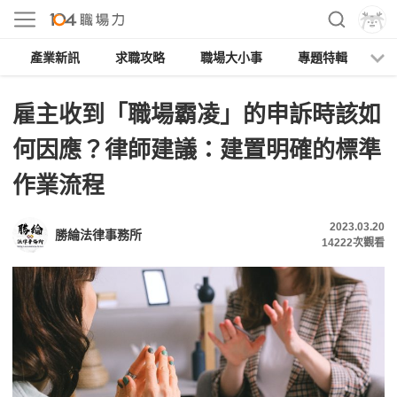
產業新訊
求職攻略
職場大小事
專題特輯
人
雇主收到「職場霸凌」的申訴時該如
何因應？律師建議：建置明確的標準
作業流程
2023.03.20
勝綸法律事務所
14222
次觀看