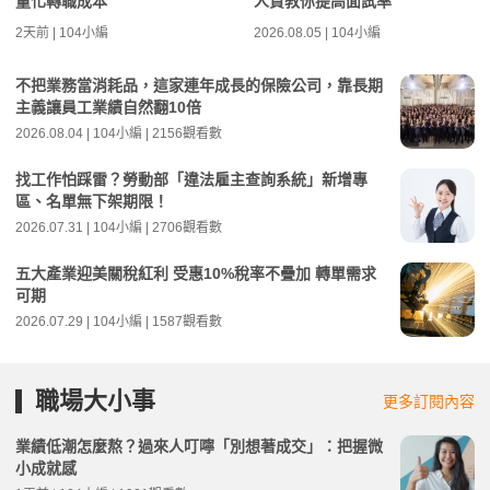
量化轉職成本
人資教你提高面試率
2天前 | 104小編
2026.08.05 | 104小編
不把業務當消耗品，這家連年成長的保險公司，靠長期
主義讓員工業績自然翻10倍
2026.08.04 | 104小編 | 2156觀看數
找工作怕踩雷？勞動部「違法雇主查詢系統」新增專
區、名單無下架期限！
2026.07.31 | 104小編 | 2706觀看數
五大產業迎美關稅紅利 受惠10%稅率不疊加 轉單需求
可期
2026.07.29 | 104小編 | 1587觀看數
職場大小事
更多訂閱內容
業績低潮怎麼熬？過來人叮嚀「別想著成交」：把握微
小成就感