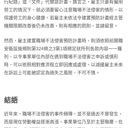
行紀錄」或「文件」代替該計畫。換言之，雇主只要有僱用
勞工的情況下，就必須要留心注意職場不法侵害的情形，以
保護勞工的身心健康。若雇主未依法令建置預防計畫經主管
機關限期改善後仍未改善，則有相應的罰則，並請留意。
然而，雇主建置職場不法侵害預防計畫時，則須依照前開職
安衛設施規則第324條之3第1項規定就所列各款內容一一羅
列，以令事業單位內部在遇到職場不法侵害之申訴或情形
時，可以依照相對應流程立即因應或處理，以減緩雇主未來
在訴訟上可能被認定為過失之風險，不可不慎。
結語
近年來，職場不法侵害的事件頻傳，並不是過去不曾發生，
而是現在勞動權益逐漸高漲，事業單位乃至於主管階層，在