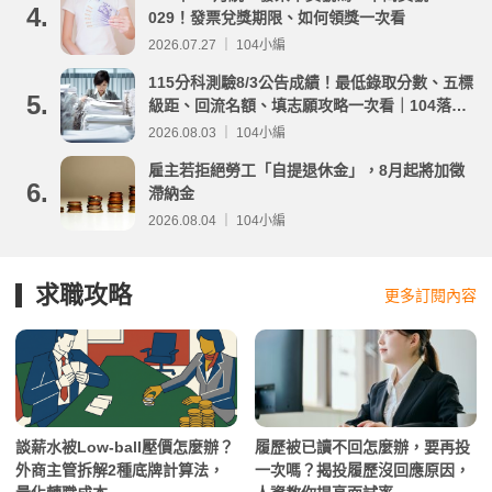
4.
029！發票兌獎期限、如何領獎一次看
2026.07.27 ｜ 104小編
115分科測驗8/3公告成績！最低錄取分數、五標
5.
級距、回流名額、填志願攻略一次看｜104落點
分析
2026.08.03 ｜ 104小編
雇主若拒絕勞工「自提退休金」，8月起將加徵
6.
滯納金
2026.08.04 ｜ 104小編
求職攻略
更多訂閱內容
談薪水被Low-ball壓價怎麼辦？
履歷被已讀不回怎麼辦，要再投
外商主管拆解2種底牌計算法，
一次嗎？揭投履歷沒回應原因，