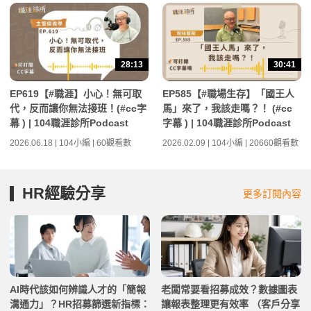
28:13
30:41
EP619【#職涯】小心！無可取
EP585【#職場生存】「國王人
代，反而讓你無法接班！(#cc字
馬」來了，我該走嗎？！ (#cc
幕 ) | 104職涯診所Podcast
字幕 ) | 104職涯診所Podcast
2026.06.18 | 104小編 | 60觀看數
2026.02.09 | 104小編 | 20660觀看數
HR經驗分享
更多訂閱內容
AI時代該如何辨識人才的「簡報
老闆常要看招募成效？數據圖表
溝通力」？HR招募篩選新指標：
讓報表整理更有效率 （客戶分享