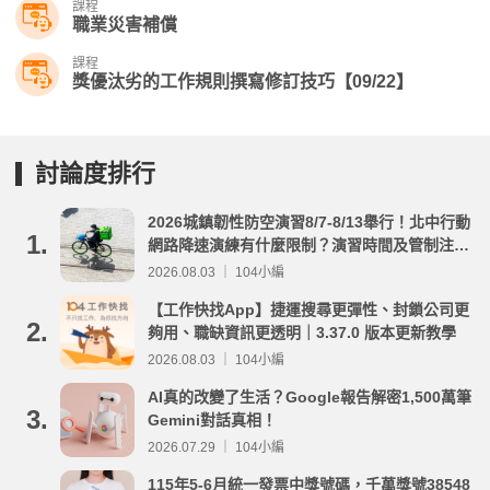
課程
職業災害補償
課程
獎優汰劣的工作規則撰寫修訂技巧【09/22】
討論度排行
2026城鎮韌性防空演習8/7-8/13舉行！北中行動
1.
網路降速演練有什麼限制？演習時間及管制注意
事項整理
2026.08.03 ｜ 104小編
【工作快找App】捷運搜尋更彈性、封鎖公司更
2.
夠用、職缺資訊更透明｜3.37.0 版本更新教學
2026.08.03 ｜ 104小編
AI真的改變了生活？Google報告解密1,500萬筆
3.
Gemini對話真相！
2026.07.29 ｜ 104小編
115年5-6月統一發票中獎號碼，千萬獎號38548