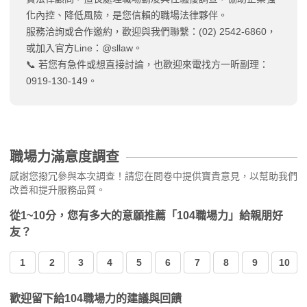
化內控、降低風險，是您信賴的職場法律夥伴。
服務洽詢或合作邀約，歡迎與我們聯繫：(02) 2542-6860，
或加入官方Line：@sllaw。
📞 若您有急件或想直接討論，也歡迎來電找方一昕副理：
0919-130-149。
職場力滿意度調查
感謝您撥冗參與本次調查！請您在問卷中提供寶貴意見，以幫助我們
改善和提升服務品質。
從1~10分，您有多大的意願推薦「104職場力」給親朋好
友？
1
2
3
4
5
6
7
8
9
10
歡迎留下給104職場力的建議與回饋