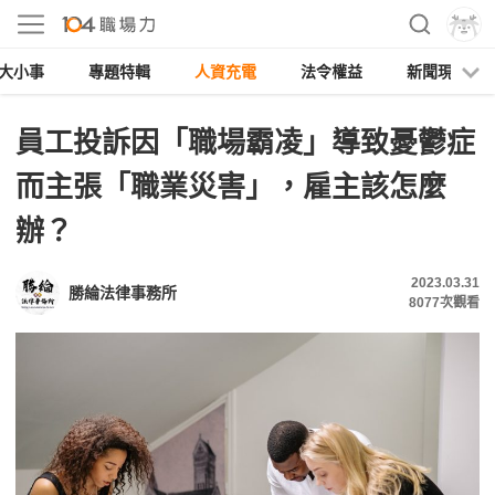
大小事
專題特輯
人資充電
法令權益
新聞現場
員工投訴因「職場霸凌」導致憂鬱症
而主張「職業災害」，雇主該怎麼
辦？
2023.03.31
勝綸法律事務所
8077
次觀看