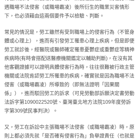
遇職場不法侵害（或職場霸凌）後所衍生的職業災害情形
下，也必須藉由這兩個要件予以檢驗、判斷。
常見的情況是，勞工雖然有受到職場上的侵害行為（不管身
體或心理上），進而有引發勞工罹患心理上疾病，但是即便
勞工就診後，經醫院或醫師確定罹患憂鬱症或重鬱症等精神
疾病時(有時會搭配送醫療機關鑑定以輔助判斷)，在沒有其
他客觀證據可以證明具體侵害行為時，往往很難被行政主管
機關或法院肯認勞工所罹患的疾病，確實就是因為職場不法
侵害（或職場霸凌）所導致的（即無法證明「因果關
係」），進而駁回勞工的訴求（可見勞動部訴願決定書勞動
法訴字第1090022520號、臺灣臺北地方法院109年度勞訴
字第309號民事判決）。
又，勞工在訴訟中主張職場不法侵害（或職場霸凌）時，原
則上都必須先就「是否確有侵害行為」負舉證責任（也就是