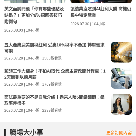
英文面試問題「你有哪些優點及
製造業沒吃到AI紅利大餅 商機仍
缺點？」更加分的6招回答技巧
集中特定產業
附例句
2026.07.30 | 104小編
2026.08.03 | 104小編
五大產業迎美關稅紅利 受惠10%稅率不疊加 轉單需求
可期
2026.07.29 | 104小編 | 1583觀看數
藍領工作大翻身！不怕AI取代 企業主管改開計程車：1
2天賺到以前月薪
2026.07.29 | 104小編 | 1769觀看數
面試最重要的不是自我介紹！過來人曝5關鍵細節：錄
取率差很多
2026.07.28 | 104小編 | 2239觀看數
職場大小事
更多訂閱內容