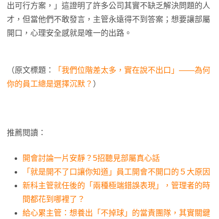
出可行方案，」這證明了許多公司其實不缺乏解決問題的人
才，但當他們不敢發言，主管永遠得不到答案；想要讓部屬
開口，心理安全感就是唯一的出路。
（原文標題：
「我們位階差太多，實在說不出口」——為何
你的員工總是選擇沉默？
）
推薦閱讀：
開會討論一片安靜？5招聽見部屬真心話
「就是開不了口讓你知道」員工開會不開口的５大原因
新科主管就任後的「兩種極端錯誤表現」，管理者的時
間都花到哪裡了？
給心累主管：想養出「不掉球」的當責團隊，其實關鍵