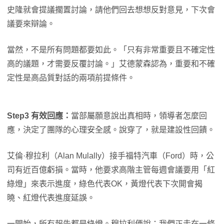
史隆就會提議擱置討論，請他們回去想想反對意見，下次會
議要來辯論。
當然，不是所有問題都要如此。「只有非常重要且不確定性
高的議題，才需要反覆討論。」艾德蒙森認為，重要和不確
定性是高品質對話的兩項前提條件。
Step3 有效回應：
當部屬願意說出真相時，領導者怎麼回
應，決定了團隊的心理安全感。說穿了，就是建設性回饋。
艾倫·穆拉利（Alan Mulally）接手福特汽車（Ford）時，公
司有近百億虧損。當時，他要求高階主管每週會議要用「紅
綠燈」來表示進度，綠色代表OK，黃燈代表下次開會揭
曉、紅燈代表進度延誤。
一開始，所有報告都是綠燈。穆拉利便說：我們正走在一條