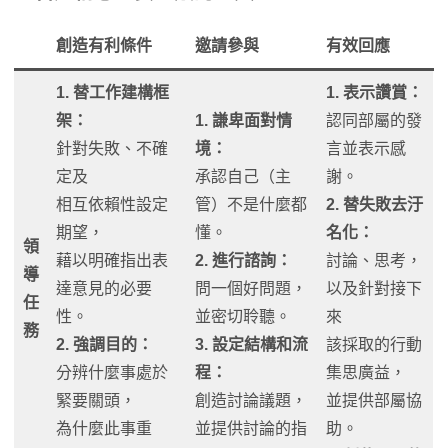
創造有利條件
邀請參與
有效回應
1. 替工作建構框
1. 表示讚賞：
架：
1. 謙卑面對情
認同部屬的發
針對失敗、不確
境：
言並表示感
定及
承認自己（主
謝。
相互依賴性設定
管）不是什麼都
2. 替失敗去汙
期望，
懂。
名化：
領
藉以明確指出表
2. 進行諮詢：
討論、思考，
導
達意見的必要
問一個好問題，
以及針對接下
任
性。
並密切聆聽。
來
務
2. 強調目的：
3. 設定結構和流
該採取的行動
分辨什麼事處於
程：
集思廣益，
緊要關頭，
創造討論議題，
並提供部屬協
為什麼此事重
並提供討論的指
助。