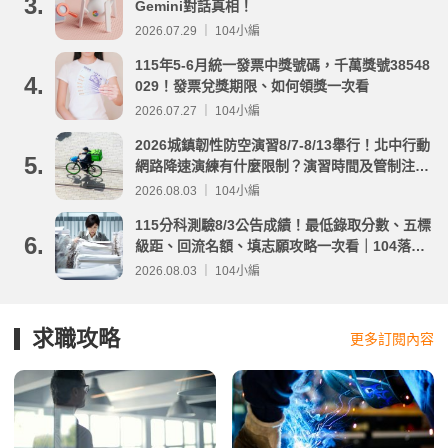
3.
Gemini對話真相！
2026.07.29 ｜ 104小編
115年5-6月統一發票中獎號碼，千萬獎號38548
4.
029！發票兌獎期限、如何領獎一次看
2026.07.27 ｜ 104小編
2026城鎮韌性防空演習8/7-8/13舉行！北中行動
5.
網路降速演練有什麼限制？演習時間及管制注意
事項整理
2026.08.03 ｜ 104小編
115分科測驗8/3公告成績！最低錄取分數、五標
6.
級距、回流名額、填志願攻略一次看｜104落點
分析
2026.08.03 ｜ 104小編
求職攻略
更多訂閱內容