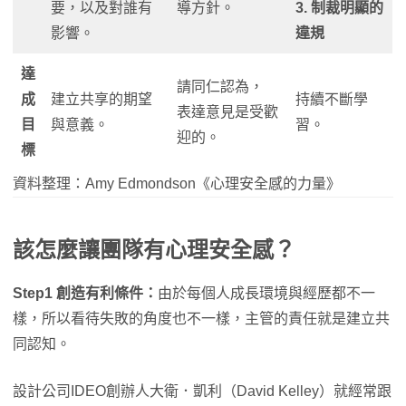
要，以及對誰有
導方針。
3. 制裁明顯的
影響。
違規
達
請同仁認為，
成
建立共享的期望
持續不斷學
表達意見是受歡
目
與意義。
習。
迎的。
標
資料整理：Amy Edmondson《心理安全感的力量》
該怎麼讓團隊有心理安全感？
Step1 創造有利條件：
由於每個人成長環境與經歷都不一
樣，所以看待失敗的角度也不一樣，主管的責任就是建立共
同認知。
設計公司IDEO創辦人大衛．凱利（David Kelley）就經常跟