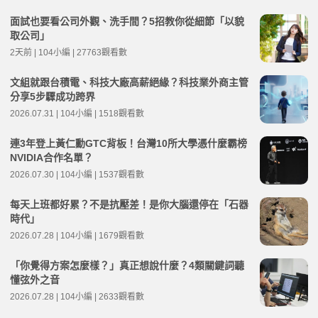
面試也要看公司外觀、洗手間？5招教你從細節「以貌
取公司」
2天前 | 104小編 | 27763觀看數
文組就跟台積電、科技大廠高薪絕緣？科技業外商主管
分享5步驟成功跨界
2026.07.31 | 104小編 | 1518觀看數
連3年登上黃仁勳GTC背板！台灣10所大學憑什麼霸榜
NVIDIA合作名單？
2026.07.30 | 104小編 | 1537觀看數
每天上班都好累？不是抗壓差！是你大腦還停在「石器
時代」
2026.07.28 | 104小編 | 1679觀看數
「你覺得方案怎麼樣？」真正想說什麼？4類關鍵詞聽
懂弦外之音
2026.07.28 | 104小編 | 2633觀看數