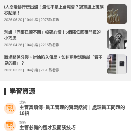
I人崩潰排行榜出爐！最怕不是上台報告？冠軍讓上班族
秒點頭！
2026.06.20 | 104小編 | 2975觀看數
別讓「同事已讀不回」搞砸心情！5個降低回覆門檻的
小巧思
2026.04.26 | 104小編 | 2215觀看數
職場關係分裂、討論陷入僵局，如何用對話跨越「看不
見的牆」？
2026.02.22 | 104小編 | 2191觀看數
學習資源
課程
主管真煩傳–員工管理的實戰話術｜處理員工問題的
18招
課程
主管必備的選才及面談技巧​