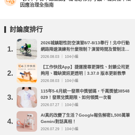
因應治理全指南
討論度排行
2026城鎮韌性防空演習8/7-8/13舉行！北中行動
1.
網路降速演練有什麼限制？演習時間及管制注意
事項整理
2026.08.03 ｜ 104小編
【工作快找App】捷運搜尋更彈性、封鎖公司更
2.
夠用、職缺資訊更透明｜3.37.0 版本更新教學
2026.08.03 ｜ 104小編
115年5-6月統一發票中獎號碼，千萬獎號38548
3.
029！發票兌獎期限、如何領獎一次看
2026.07.27 ｜ 104小編
AI真的改變了生活？Google報告解密1,500萬筆
4.
Gemini對話真相！
2026.07.29 ｜ 104小編