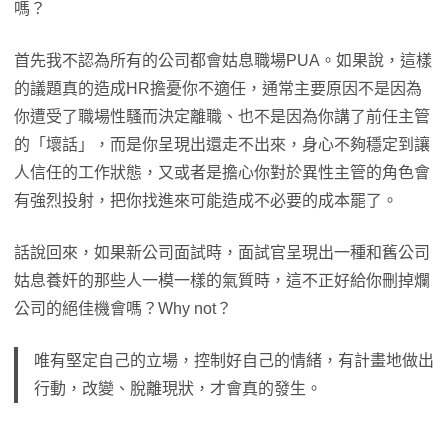
嗎？
首先我不認為所有的公司都會姑息職場PUA。如果說，這樣
的議題真的造成HR擔憂你不適任，通常主要原因不是因為
你遭受了職場性騷而決定離職、也不是因為你講了前任主管
的「壞話」，而是你呈現出還走不出來，身心不夠穩定到讓
人信任的工作狀態，又或者是擔心你對於異性主管的角色會
有強烈投射，把你找進來可能造成不必要的成本罷了。
話說回來，如果新公司面試時，面試官呈現出一種和舊公司
姑息養奸的那些人一模一樣的氣質時，這不正好給你刪掉爛
公司的絕佳機會嗎？Why not？
唯有堅定自己的立場，控制好自己的情緒，有計畫地做出
行動，改變、脫離現狀，才會真的發生。