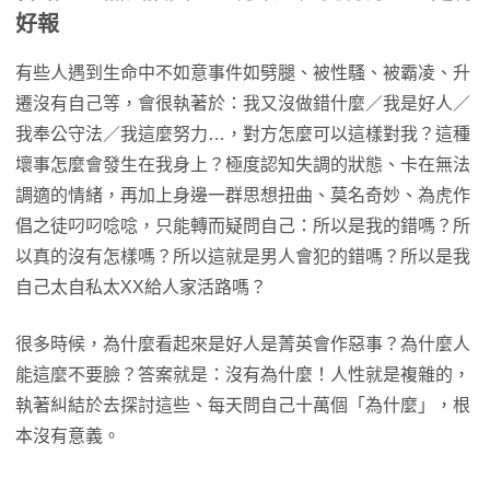
好報
有些人遇到生命中不如意事件如劈腿、被性騷、被霸凌、升
遷沒有自己等，會很執著於：我又沒做錯什麼／我是好人／
我奉公守法／我這麼努力…，對方怎麼可以這樣對我？這種
壞事怎麼會發生在我身上？極度認知失調的狀態、卡在無法
調適的情緒，再加上身邊一群思想扭曲、莫名奇妙、為虎作
倡之徒叼叼唸唸，只能轉而疑問自己：所以是我的錯嗎？所
以真的沒有怎樣嗎？所以這就是男人會犯的錯嗎？所以是我
自己太自私太XX給人家活路嗎？
很多時候，為什麼看起來是好人是菁英會作惡事？為什麼人
能這麼不要臉？答案就是：沒有為什麼！人性就是複雜的，
執著糾結於去探討這些、每天問自己十萬個「為什麼」，根
本沒有意義。