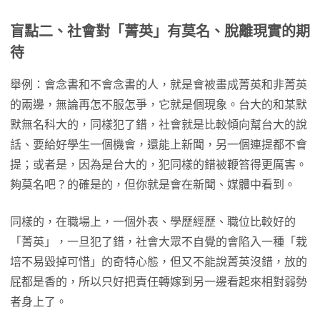
盲點二、
社會對「菁英」有莫名、脫離現實的期
待
舉例：會念書和不會念書的人，就是會被畫成菁英和非菁英
的兩邊，無論再怎不服怎爭，它就是個現象。台大的和某默
默無名科大的，同樣犯了錯，社會就是比較傾向幫台大的說
話、要給好學生一個機會，還能上新聞，另一個連提都不會
提；或者是，因為是台大的，犯同樣的錯被鞭笞得更厲害。
夠莫名吧？的確是的，但你就是會在新聞、媒體中看到。
同樣的，在職場上，一個外表、學歷經歷、職位比較好的
「菁英」，一旦犯了錯，社會大眾不自覺的會陷入一種「栽
培不易毀掉可惜」的奇特心態，但又不能說菁英沒錯，放的
屁都是香的，所以只好把責任轉嫁到另一邊看起來相對弱勢
者身上了。