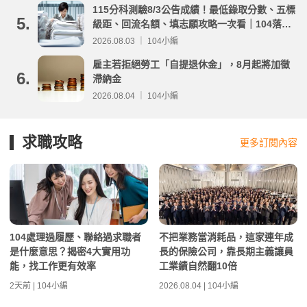
115分科測驗8/3公告成績！最低錄取分數、五標
5.
級距、回流名額、填志願攻略一次看｜104落點
分析
2026.08.03 ｜ 104小編
雇主若拒絕勞工「自提退休金」，8月起將加徵
6.
滯納金
2026.08.04 ｜ 104小編
求職攻略
更多訂閱內容
104處理過履歷、聯絡過求職者
不把業務當消耗品，這家連年成
是什麼意思？揭密4大實用功
長的保險公司，靠長期主義讓員
能，找工作更有效率
工業績自然翻10倍
2天前 | 104小編
2026.08.04 | 104小編