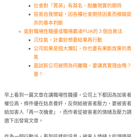
社會對「菁英」有莫名、脫離現實的期待
容易自我懷疑，因各種社會期待因素而模糊是
非的基本判斷
面對職場性騷擾或職場霸凌PUA的３個自救法
沉住氣，計畫好想要結果再行動
公司如果是個大爛缸，你也要有果斷放棄的勇
氣
面試新公司被問為何離職，要講真實理由嗎？
要！
早上看到一篇文章在講職場性騷擾，公司上下都因為加害者
權位高、條件優在姑息養奸，反倒給被害者壓力，要被害者
給加害人「再一次機會」，而作者從被害者的情緒及壓力調
適下出發寫文章。
作為一個行動派，看到這樣的訊息，被害人情緒上的調適是