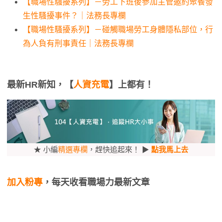
【職場性騷擾系列】－勞工下班後參加主管邀約聚餐發
生性騷擾事件？｜法務長專欄
【職場性騷擾系列】－碰觸職場勞工身體隱私部位，行
為人負有刑事責任｜法務長專欄
最新HR新知，【
人資充電
】上都有！
★ 小編
精選專欄
，趕快追起來！ ▶
點我馬上去
加入粉專
，每天收看職場力最新文章