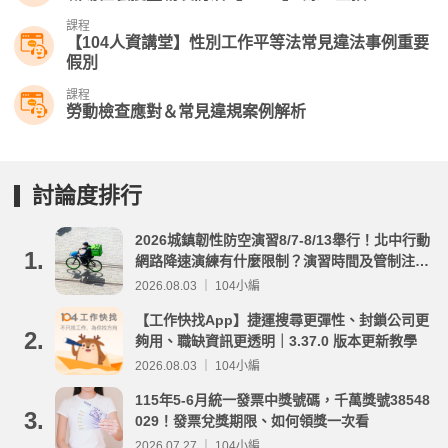
課程
【104人資講堂】性別工作平等法常見違法事例重要
假別
課程
勞動檢查應對＆常見違規案例解析
討論度排行
2026城鎮韌性防空演習8/7-8/13舉行！北中行動
1.
網路降速演練有什麼限制？演習時間及管制注意
事項整理
2026.08.03 ｜ 104小編
【工作快找App】捷運搜尋更彈性、封鎖公司更
2.
夠用、職缺資訊更透明｜3.37.0 版本更新教學
2026.08.03 ｜ 104小編
115年5-6月統一發票中獎號碼，千萬獎號38548
3.
029！發票兌獎期限、如何領獎一次看
2026.07.27 ｜ 104小編