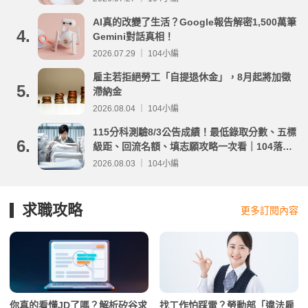
AI真的改變了生活？Google報告解密1,500萬筆
4.
Gemini對話真相！
2026.07.29 ｜ 104小編
雇主若拒絕勞工「自提退休金」，8月起將加徵
5.
滯納金
2026.08.04 ｜ 104小編
115分科測驗8/3公告成績！最低錄取分數、五標
6.
級距、回流名額、填志願攻略一次看｜104落點
分析
2026.08.03 ｜ 104小編
求職攻略
更多訂閱內容
你真的看懂JD了嗎？解析矽谷求
找工作怕踩雷？勞動部「違法雇