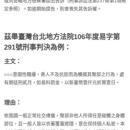
或向管轄地方檢察署提出告訴（刑事訴訟法第237條第1項規
定參照）。如逾期始提告，則會喪失其告訴權。
茲舉臺灣台北地方法院106年度易字第
291號刑事判決為例：
主文：
○○○意圖性騷擾，乘人不及抗拒而為觸摸其臀部之行為，處
有期徒刑貳月，如易科罰金，以新臺幣壹仟元折算壹日。
理由：
依我國一般正常社交禮儀，臀部非他人所得任意碰觸之身體
部位，且一般人皆以衣著覆蓋遮隱，意在保持個人私密。本