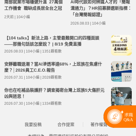
南部就業市場穩健升溫 27萬個
AI時代該如何辨識人才的「簡報
工作機會 職缺成長居全台之冠
溝通力」？HR招募篩選新指標：
「台灣簡報認證」
2天前 | 104小編
2026.08.03 | 104小編
【104 talks】新法上路，主管最難開口的四種面談
——那幾句話該怎麼說？ | 8/19 免費直播
2026.08.03 | 104小編 | 1351觀看數
安靜離職退潮？當AI滲透率達68%，上班族在焦慮什
麼？│2026員工C.E.O.報告
2026.07.31 | 104小編 | 2028觀看數
你也在吃補品裝護肝？調查揭密台灣上班族5大傷肝元
凶與迷思！
2026.07.30 | 104小編 | 1334觀看數
我要投稿
合作提案
著作權聲明