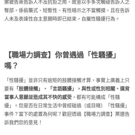
案被告乘告訴人不及抗拒之際，故意以手多次觸碰告訴人之
臀部，係偷襲式、短暫性、有性暗示之不當觸摸，且在告訴
人未及表達性自主意願時即已結束，自屬性騷擾行為。
【職場力調查】你曾遇過「性騷擾」
嗎？
「性騷擾」並非只有逾矩的肢體接觸才算，事實上廣義上只
要有
「肢體接觸」、「言語騷擾」，與性或性別相關、違背
當事人意願並造成其不快的感受
，都有可能構成「性騷
擾」。您是否在日常生活中曾經碰過（或目睹）「性騷擾」
事件？當下的處置為何呢？歡迎透過【職場力調查】票選告
訴我們您的意見！