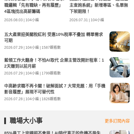
職邏輯「先有職缺，再有履歷」
主查詢系統」新增專區、名單無
4區塊找出高薪籌碼
下架期限！
2026.08.03 | 104小編
2026.07.31 | 104小編
五大產業迎美關稅紅利 受惠10%稅率不疊加 轉單需求
可期
2026.07.29 | 104小編 | 1587觀看數
藍領工作大翻身！不怕AI取代 企業主管改開計程車：1
2天賺到以前月薪
2026.07.29 | 104小編 | 1799觀看數
中高齡求職不再卡關！破解面試 7 大常見題：用「手機
影音履歷」展現不可替代性
2026.07.28 | 104小編 | 1826觀看數
職場大小事
更多訂閱內容
85%員工上完課卻不會用！AI時代真正的危機不是失