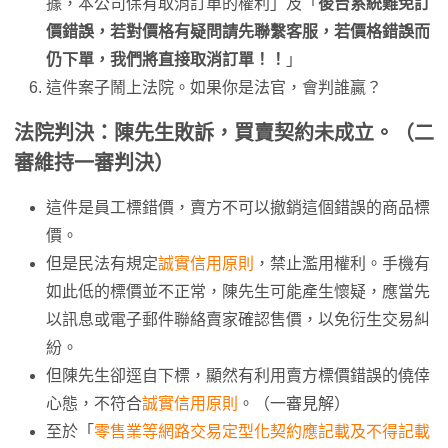
據，本公司保有取消訂單的權利」及「
後台系統難免訂
價錯誤，若對價格有疑問請先聯繫客服，若價格錯誤而
仍下單，我們將直接取消訂單！！
」
這件案子鬧上法院。如果你是法官，會判誰贏？
法院判決：陳先生敗訴，買賣契約未成立。（二
審維持一審判決）
這件是員工標錯價，賣方不可以撤銷這個錯誤的商品標
價。
但是民法有規定
誠實信用原則
，禁止濫用權利。手機有
如此低的標價並不正常，陳先生可能產生懷疑，應當先
以訊息或電子郵件聯絡賣家確認售價，以免衍生交易糾
紛。
但陳先生卻逕自下標，顯然有利用賣方標價錯誤的僥倖
心態，不符合
誠實信用原則
。（一審見解）
至於「
零售業等網路交易定型化契約應記載及不得記載