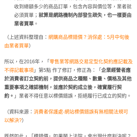
收到總額多少的商品訂單，包含內容與價位等，業者就
必須買單；
就算是網路機制內部發生疏失，也一樣要由
業者買單
。
（上述資料整理自：
網購商品標錯價？消保處：5月中旬後
由業者買單
）
所以，在2016年，「
零售業等網路交易定型化契約應記載及
不得記載事項
」第5點 作了修訂，修正為：「
企業經營者應
於消費者訂立契約前，提供商品之種類、數量、價格及其他
重要事項之確認機制，並應於契約成立後，確實履行契
約。
」業者不得任意以標價錯誤，拒絕履行已成立的契約。
（資料來源：
消費者保護處-網站標價錯誤有無相關法規可
以解決?
）
既然如此，「標錯價」如果鬧上法院，會出現什麼判決呢？