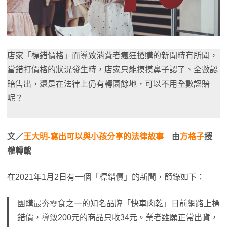
店家「標錯價格」而導致消費者瘋狂搶購的新聞時有所聞，
當錯打價格的狀況發生時，店家只能摸摸鼻子認了、全數認
賠售出，還是在法律上仍有轉圜餘地，可以不用全數認賠
呢？
文／
王大明-寫出可以與小孩分享的法律故事
由
方格子
授
權轉載
在2021年1月2日有一個「標錯價」的新聞，節錄如下：
團購最夯零食之一的知名品牌「快車肉乾」日前網路上標
錯價，導致200元的商品只收34元。業者雖願正常出貨，