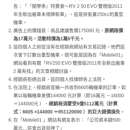
告：「『開學季』特賣會～RV 2 50 EVO 雙燈版2011
年全新出廠車未領牌新車」，這是排氣量250cc的重型
機車。
廣告上的價錢是：商品建議售價175000 元，
原網路價
為17萬元，活動特價為1萬6千元。
這四個人之前從沒有在經銷商網站有交易記錄。他們這
次會下訂數台重型機車，很可能是因為在「Mobile01」
網站看到有關「RV250 EVO 雙燈版2011年全新出廠車
2 萬有找」的文章相關討論。
經銷商拒絕出貨，這四個人找律師告上法院。
在法院上，經銷商宣稱一共收到6605輛機車的訂單。如
果以每輛機車差價144000 元計算（即16萬元 －16000
＝144000元 ），
經銷商須蒙受9億5112萬元（計算
式：6605 ×144000 ＝951120000 ）的巨大錯價損失
。
在「Mobile01 」網站有網友表示：「公司資本額500
萬元…這會出貨就神了」