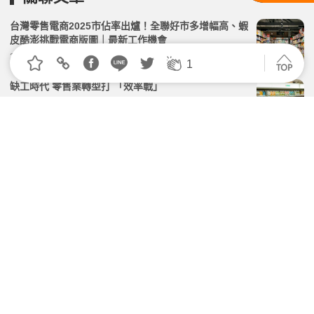
台灣零售電商2025市佔率出爐！全聯好市多增幅高、蝦
皮酷澎挑戰電商版圖｜最新工作機會
2026.07.15 | 104小編 | 2724觀看數
1
缺工時代 零售業轉型打 「效率戰」
2026.07.30 | 104小編 | 1558觀看數
以為划算其實買貴！賣場7大包裝騙術曝光 一招教你不
再吃虧
2026.03.20 | 104小編 | 1600觀看數
【職安變革】別等員工正式申訴！建立新法下的最強預
警系統
2026.05.29 | 104小編 | 2160觀看數
沒開冷氣電費還是貴？揪出家中「3大吃電怪獸」…神
明桌燈泡竟是元凶！
2026.04.10 | 104小編 | 1327觀看數