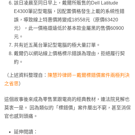
該日凌晨至同日早上，戴爾所販售的Dell Latitude
E4300筆記型電腦，因配置價格發生上載的系統性錯
誤，導致線上特惠價將變成18558元（原價63420
元），此一價格還遠低於基本款金屬黑的售價60900
元。
共有近五萬台筆記型電腦的極大量訂單。
戴爾仍以網站線上價格標示錯誤為理由，拒絕履行契
約。
（上述資料整理自：
陳慧玲律師－戴爾標錯價案件兩極判決
之省思
）
這個故事後來成為零售業跟電商的經典教材，連法院見解也
莫衷一是。 因為類似的「標錯價」案件層出不窮，甚至消保
官也感到頭痛。
延伸閱讀：