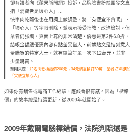
卻有讀者向《蘋果新聞網》投訴，品牌臉書粉絲團發文直
指「消費者是壞心人」…
快車肉乾隨後也在用詞上做調整，將「有便宜不貪嗎」、
「壞心人」等字眼刪除，並表示接受指教、改進檢討。但
業者仍強調，頁面上寫的非常清楚，優惠是第2件6.8折，
結帳金額跟優惠內容有點差異蠻大，前述貼文是指刻意大
量購買的特定人士，就有單筆訂單一次下12萬元，並非
少量購買。
新聞來源：
知名肉乾標錯價200元→34元網友搶訂50萬 業者埋單卻駡
「貪便宜壞心人」
如果你有銷售或電商工作經驗，應該會很有感。因為「標錯
價」的故事總是持續更新，從2009年就開始了。
2009年戴爾電腦標錯價，法院判賠還是