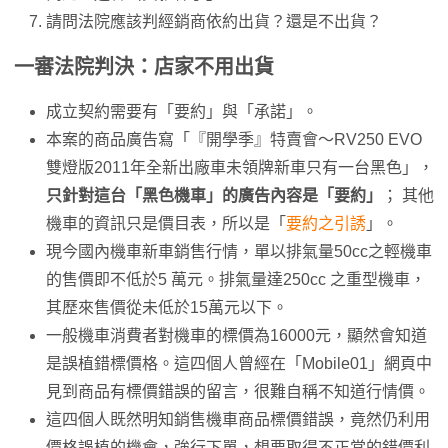
請問法院應該判經銷商依約出貨？還是不出貨？
一審法院判決：店家不用出貨
成立契約需要有「要約」與「承諾」。
本案的商品廣告寫「『開學季』特賣會～RV250 EVO
雙燈版2011年全新出廠車未領牌新車只有一台黑色」，
只針對這台「黑色機車」的廣告內容是「要約」
； 其他
機車的資訊只是價目表，所以是「
要約之引誘
」。
現今國內機車新車銷售行情，單以排氣量50cc之輕機車
的售價即不低於5 萬元。排氣量達250cc 之重型機車，
其歷來售價從未低於15萬元以下。
一般機車消費者對機車的標價為16000元，顯然會知道
是誤植錯標價格。這四個人曾經在「Mobile01」網頁中
見到商品有標價錯誤的留言，很難自稱不知道行情價。
這四個人既然明知銷售機車商品標價錯誤，竟然仍利用
價格誤植的機會，強行下單，想要取得不正當的錯價利