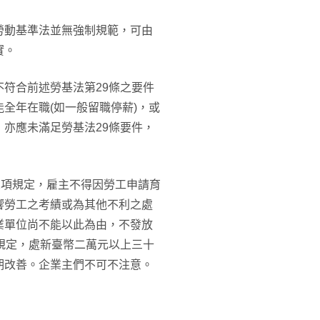
勞動基準法並無強制規範，可由
實。
符合前述勞基法第29條之要件
全年在職(如一般留職停薪)，或
亦應未滿足勞基法29條要件，
2項規定，雇主不得因勞工申請育
響勞工之考績或為其他不利之處
業單位尚不能以此為由，不發放
規定，處新臺幣二萬元以上三十
期改善。企業主們不可不注意。