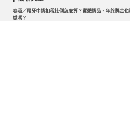
春酒／尾牙中獎扣稅比例怎麼算？實體獎品、年終獎金也
繳嗎？
2026.03.12 | 104小編 | 31495觀看數
今年平均年終1.7個月續寫高檔 表現最強的是這行業
2026.04.17 | 104小編 | 2082觀看數
115年5-6月統一發票中獎號碼，千萬獎號38548029！發
獎期限、如何領獎一次看
2026.07.27 | 104小編 | 277839觀看數
和泰車年終加分紅上看24個月 全台車廠最豐厚！三陽、
「薪」情好同步調薪
2026.02.11 | 104小編 | 2118觀看數
最新年終排行榜！華航「航空年終王」、金融和科技業領
少？｜年終獎金懶人包