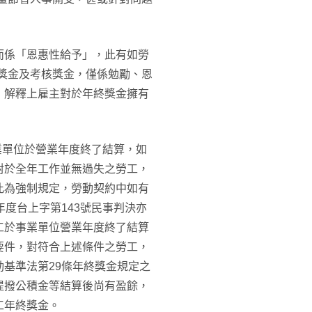
而係「恩惠性給予」，此有如勞
年終獎金及考核獎金，僅係勉勵、恩
，解釋上雇主對於年終獎金擁有
業單位於營業年度終了結算，如
對於全年工作並無過失之勞工，
此為強制規定，勞動契約中如有
度台上字第143號民事判決亦
工於事業單位營業年度終了結算
要件，對符合上述條件之勞工，
基準法第29條年終獎金規定之
提撥公積金等結算後尚有盈餘，
工年終獎金。