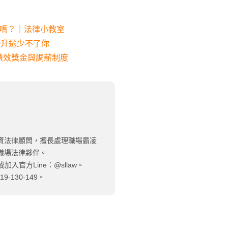
司嗎？｜法律小教室
薪升遷少不了你
績效獎金與調薪制度
資法律顧問，擅長處理職場霸凌
職場法律夥伴。
加入官方Line：@sllaw。
130-149。