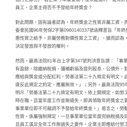
員工，企業主得否不予發給年終獎金？
對此問題，固有論者認為，年終獎金之性質非屬工資，
委會民國96年勞保2字第0960140337號函釋意旨「
惠性質之給予，非屬勞務對價性質之工資」，據而認為
決定發放與不發放的權利。
然而，最高法院81年台上字第347號判決意旨謂：「事
有盈餘，除繳納稅捐、彌補虧損及提列股息、公債外，
應給與獎金或分配紅利，勞基法第二十九條定有明文。
違反此規定之約定，應屬無效。」；另外，最高法院95年
明示「勞基法第二十九條定有明文。依上開規定，如勞
時在職，且當年度工作並無過失，即具領取年終獎金之
事業單位即不可藉詞不予發給年終獎金。」易言之，勞動
性質，係屬強制規定，一旦事業單位當年度完納稅捐及
且員工滿足全年工作無過失之要件，企業主即應給付勞