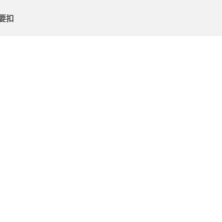
要扣
票兌
裕隆
多