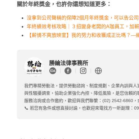
關於年終獎金，也許你還想知道更多：
沒拿到公司聲稱的保障2個月年終獎金，可以告公
年終績效考核攻略｜３招變身老闆的A咖員工，加
【薪情不爽放映室】我的努力和收獲成正比嗎？—
勝綸法律事務所
我們專精勞動法，提供勞動諮詢、制度規劃、企業內訓與人
與性騷擾調查，協助企業強化內控、降低風險，是您信賴的
服務洽詢或合作邀約，歡迎與我們聯繫：(02) 2542-6860，或
📞 若您有急件或想直接討論，也歡迎來電找方一昕副理：0919-