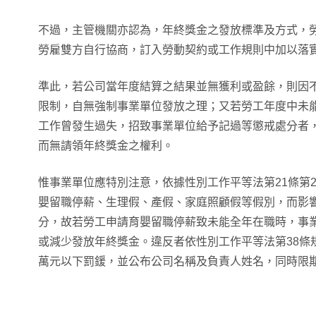
不過，主管機關亦認為，年終獎金之發放標準及方式，
勞雇雙方自行協商，訂入勞動契約或工作規則中加以落
準此，若公司當年度結算之結果並無獲利或盈餘，則因不
限制，自無強制事業單位發放之理；又若勞工年度中未能
工作曾發生過失，招致事業單位給予記過等懲戒處分者，
而無請領年終獎金之權利。
惟事業單位應特別注意，依據性別工作平等法第21條第
嬰留職停薪、生理假、產假、家庭照顧假等假別，而影
分，故若勞工申請育嬰留職停薪致未能全年在職時，事
或減少發放年終獎金。違反者依性別工作平等法第38條
萬元以下罰鍰，並公布公司名稱及負責人姓名，同時限