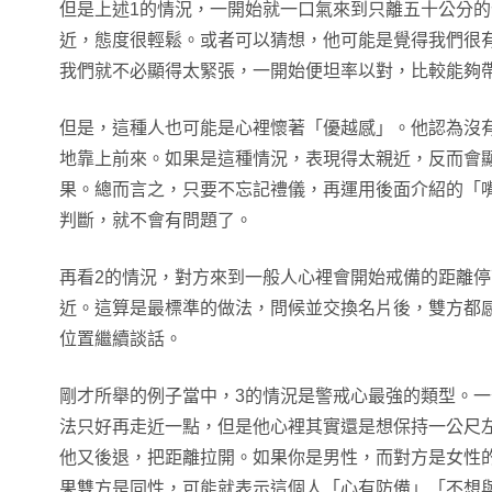
但是上述1的情況，一開始就一口氣來到只離五十公分
近，態度很輕鬆。或者可以猜想，他可能是覺得我們很
我們就不必顯得太緊張，一開始便坦率以對，比較能夠
但是，這種人也可能是心裡懷著「優越感」。他認為沒
地靠上前來。如果是這種情況，表現得太親近，反而會
果。總而言之，只要不忘記禮儀，再運用後面介紹的「
判斷，就不會有問題了。
再看2的情況，對方來到一般人心裡會開始戒備的距離
近。這算是最標準的做法，問候並交換名片後，雙方都
位置繼續談話。
剛才所舉的例子當中，3的情況是警戒心最強的類型。
法只好再走近一點，但是他心裡其實還是想保持一公尺
他又後退，把距離拉開。如果你是男性，而對方是女性
果雙方是同性，可能就表示這個人「心有防備」「不想