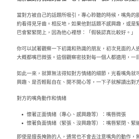
當對方被自己的話題所吸引，專心聆聽的時候，嘴角的
約看得見牙齒。相反地，如果他對話題不感興趣，或是
巴會緊緊閉上，因為他心裡想：「假裝認真比較好。」
你可以試著觀察一下初識和熟識的朋友，初次見面的人
大概都嘴巴微張。這個觀察密技對每一個人都適用，一
如此一來，就算無法得知對方情緒的細節，光看嘴角就
興趣、是否輕鬆自在、開不開心等，一下子就解讀出對
對方的嘴角動作和情緒
懷著正面情緒（專心、感興趣等）：嘴唇微張
懷著負面情緒（緊張、沒興趣等）：嘴唇緊閉、緊
即使是擅長掩飾的人，通常也不會去注意嘴角的動作，