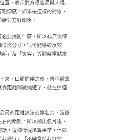
的位置，表示對方很容易與人親
有親切感。如果是這樣的對象，
帶給對方好印象。
有必要提防什麼，所以心無畏懼
顯得沒分寸，很可能導致反效
嘴部」及「笑容」等觀察重點來
停下來，口頭問候之後，再稍微靠
感覺距離稍微縮短了，就在這個
一公尺的距離無法交換名片，沒辦
左右的距離。所以遞出名片後，
的話，這種情況還算平常，但如
與我親近」「不樂意與我打交