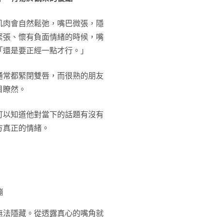
肌肉會自然鬆弛，嘴巴微張，隱
緊張、懷有負面情緒的時候，嘴
「還是要正經一點才行。」
通常都緊閉雙唇，而很熟的朋友
目瞭然。
可以知道他對當下的話題有沒有
方真正的情緒。
繃
無法隱藏。從透露真心的嘴角就