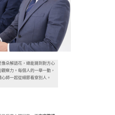
至像朵解語花，總能猜到對方心
的觀察力。每個人的一舉一動，
讀心師一起從細節看穿別人。