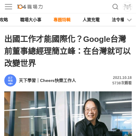
攻略
職場大小事
專題特輯
人資充電
法令權益
出國工作才能國際化？Google台灣
前董事總經理簡立峰：在台灣就可以
改變世界
2021.10.18
天下學習｜Cheers快樂工作人
5738
次觀看