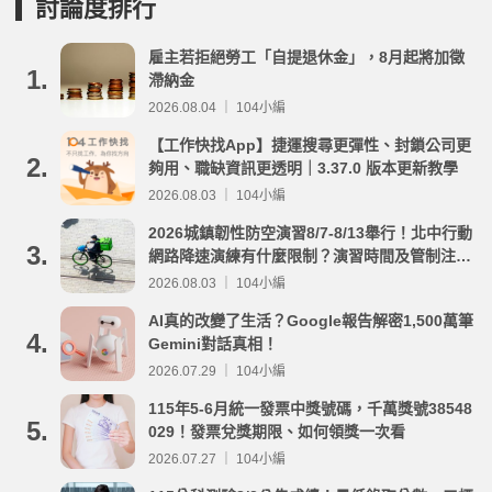
討論度排行
雇主若拒絕勞工「自提退休金」，8月起將加徵
1.
滯納金
2026.08.04 ｜ 104小編
【工作快找App】捷運搜尋更彈性、封鎖公司更
2.
夠用、職缺資訊更透明｜3.37.0 版本更新教學
2026.08.03 ｜ 104小編
2026城鎮韌性防空演習8/7-8/13舉行！北中行動
3.
網路降速演練有什麼限制？演習時間及管制注意
事項整理
2026.08.03 ｜ 104小編
AI真的改變了生活？Google報告解密1,500萬筆
4.
Gemini對話真相！
2026.07.29 ｜ 104小編
115年5-6月統一發票中獎號碼，千萬獎號38548
5.
029！發票兌獎期限、如何領獎一次看
2026.07.27 ｜ 104小編