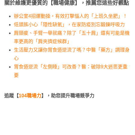
關於維護更優質的【職場健康】，推薦您這些好觀點
辦公室4招運動操，有效打擊惱人的「上班久坐肥」！
低頭族小心「隱性缺氧」，在家防疫別忘鍛鍊呼吸力
肩頸痠、手臂一舉就痛？除了「五十肩」還有可能是機
率更高的「肩夾擠症候群」
生活壓力又讓你胃食道逆流了嗎？中醫「藥方」調理身
心
胃食道逆流「左側睡」可改善？醫：破除9大迷思更重
要
追蹤【
104職場力
】，助您提升職場競爭力