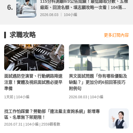
115分科測驗8/3公告成績！最低錄取分數、五標
6.
級距、回流名額、填志願攻略一次看｜104落點
分析
2026.08.03 ｜ 104小編
求職攻略
更多訂閱內容
面試遇防空演習、行動網路降速
英文面試問題「你有哪些優點及
注意！實體及視訊面試務必提早
缺點？」更加分的6招回答技巧
準備
附例句
1天前 | 104小編
2026.08.03 | 104小編
找工作怕踩雷？勞動部「違法雇主查詢系統」新增專
區、名單無下架期限！
2026.07.31 | 104小編 | 2559觀看數