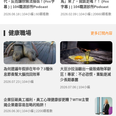
代，反而讓你無法接班！(#cc字
馬」來了，我該走嗎？！ (#cc
幕 ) | 104職涯診所Podcast
字幕 ) | 104職涯診所Podcast
2026.06.18 | 104小編 | 60觀看數
2026.02.09 | 104小編 | 20660觀看數
健康職場
更多訂閱內容
為何建議年假排在年中？3種休
大豆沙拉油驗出一級致癌物苯駢
息節奏幫大腦找回效率
芘！專家：不必恐慌，重點是減
少長期暴露
2026.07.23 | 104小編
2026.07.06 | 104小編
企業狂砸員工福利，員工心理健康卻更糟？WTW主管
揭企業最容易忽略的陷阱！
2026.06.30 | 104小編 | 2200觀看數