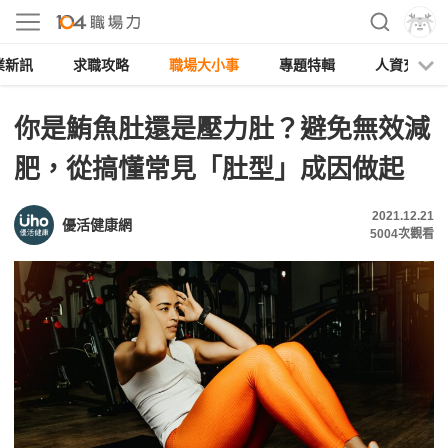
業新訊
求職攻略
職場大小事
專題特輯
人資充電
你是鮪魚肚還是壓力肚？避免無效減
肥，從搞懂常見「肚型」成因做起
2021.12.21
優活健康網
5004
次觀看