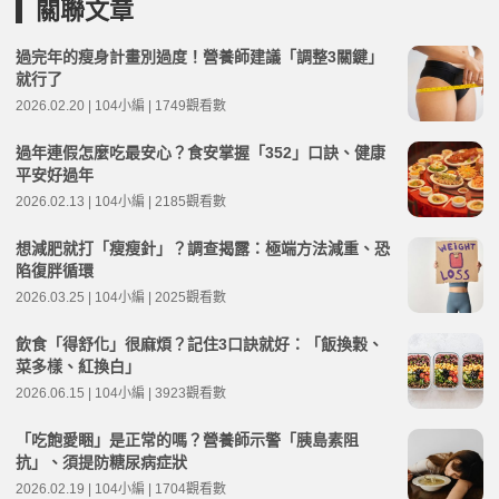
關聯文章
過完年的瘦身計畫別過度！營養師建議「調整3關鍵」
就行了
2026.02.20 | 104小編 | 1749觀看數
過年連假怎麼吃最安心？食安掌握「352」口訣、健康
平安好過年
2026.02.13 | 104小編 | 2185觀看數
想減肥就打「瘦瘦針」？調查揭露：極端方法減重、恐
陷復胖循環
2026.03.25 | 104小編 | 2025觀看數
飲食「得舒化」很麻煩？記住3口訣就好：「飯換穀、
菜多樣、紅換白」
2026.06.15 | 104小編 | 3923觀看數
「吃飽愛睏」是正常的嗎？營養師示警「胰島素阻
抗」、須提防糖尿病症狀
2026.02.19 | 104小編 | 1704觀看數