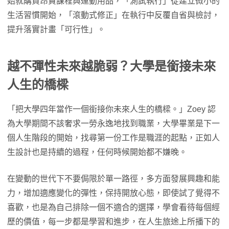
始就購買昂貴課程與運動用品，「測試執行」從建立微小的
生活習慣開始，「滾動式修正」在執行中反覆自省與檢討，
提升落實計畫「可行性」。
越不彈性未來越脆弱？大學是銜接未來
人生的橋樑
「把大學四年當作一個銜接你未來人生的橋樑。」Zoey 認
為大學期間不該奢求一勞永逸地找到職業，大學畢業是下一
個人生階段的開始，找尋第一份工作是職涯的起點，正如人
生設計也是持續的過程，任何時候開始都不嫌晚。
在變動的世代下不要侷限於單一路徑，多方面發展興趣和能
力，增加適應變化的彈性，保持開放心態，即使試了覺得不
喜歡，也是為自己排除一個不適合的選擇，學會看待每個經
歷的價值，每一步都是學習和進步，在人生旅途上所播下的