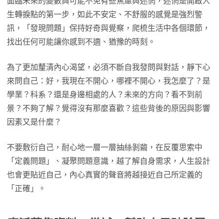
面臨未來的變數與可能不免有些焦慮與迷惘，迷惘是開啟人
生轉捩點的第一步，如此不安定、不舒服的感覺是強烈警
訊，「發現問題」保持好奇與覺察，爬梳生活中各個環節，
找出任何可能讓你感到不適、猶豫的時刻。
為了更加釐清內心渴望，必須不斷自我發問與對話，靜下心
來問自己：好，我現在不開心，哪裡不開心，我怎麼了？是
學業？科系？還是身邊相處的人？未來的方向？看不到前
景？不夠了解？覺得沒有那麼喜歡？這些背後的原因與影響
因素又是什麼？
不要敷衍自己，耐心地一層一層抽絲剝繭，在反覆思索中
「定義問題」、凝聚問題意識，越了解自身需求，人生設計
也會更貼近自己，內心真實的聲音將越接近自己所定義的
「正確」。