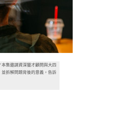
？本集邀請資深獵才顧問與大四
，並拆解問題背後的意義，告訴