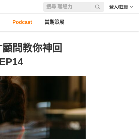
登入/註冊
Podcast
當期策展
才顧問教你神回
EP14