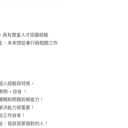
資，具有豐富人才招募經驗
習生，未來想從事行銷相關工作
結個人經驗與特質。
例 + 自省 ！
思維邏輯和問題拆解能力！
題解決能力很重要！
化和工作效率！
與想法，我就是那個對的人！