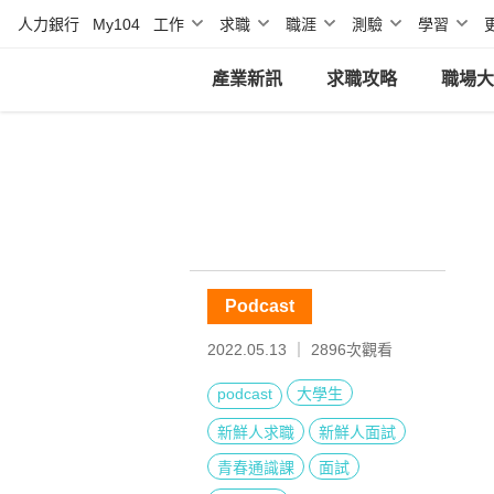
人力銀行
My104
工作
求職
職涯
測驗
學習
產業新訊
求職攻略
職場大
Podcast
2022.05.13 ｜
2896
次觀看
podcast
大學生
新鮮人求職
新鮮人面試
青春通識課
面試