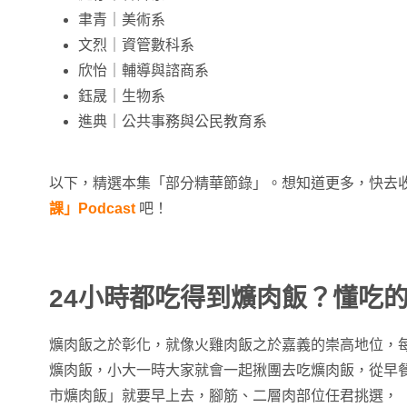
聿青｜美術系
文烈｜資管數科系
欣怡｜輔導與諮商系
鈺晟｜生物系
進典｜公共事務與公民教育系
以下，精選本集「部分精華節錄」。想知道更多，快去
課」Podcast
吧！
24小時都吃得到爌肉飯？懂吃
爌肉飯之於彰化，就像火雞肉飯之於嘉義的崇高地位，
爌肉飯，小大一時大家就會一起揪團去吃爌肉飯，從早
市爌肉飯」就要早上去，腳筋、二層肉部位任君挑選，