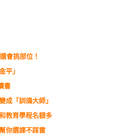
人還會挑部位！
王金平」
讀書
你變成「訓鴿大師」
親和教育學程名額多
 幫你選課不踩雷