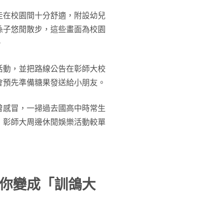
走在校園間十分舒適，附設幼兒
孫子悠閒散步，這些畫面為校園
。
活動，並把路線公告在彰師大校
會預先準備糖果發送給小朋友。
曾感冒，一掃過去國高中時常生
，彰師大周邊休閒娛樂活動較單
你變成「訓鴿大