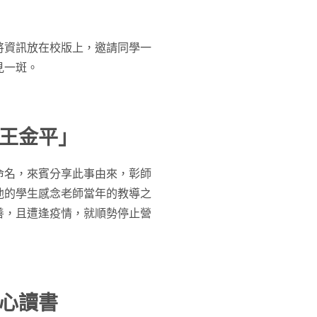
將資訊放在校版上，邀請同學一
見一斑。
王金平」
命名，來賓分享此事由來，彰師
他的學生感念老師當年的教導之
善，且遭逢疫情，就順勢停止營
心讀書