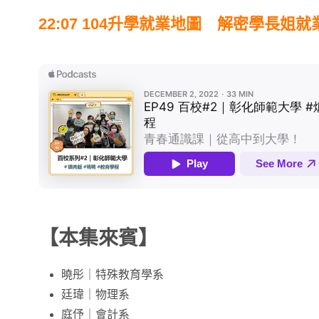
22:07 104升學就業地圖 解密學長姐
【本集來賓】
曉彤｜特殊教育學系
廷瑋｜物理系
庭伃｜會計系