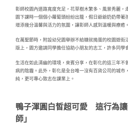
彰師校園內道路寬度充足，花草樹木繁多、風景秀麗，
園下課時一個個小蘿蔔頭紛紛出籠，假日爺爺奶奶帶著
增添幾分溫馨與活力的氛圍，讓彰師人感到溫暖與療癒
在萬聖節時，附設幼兒園舉辦不給糖就搗蛋的校園遊街
版上，園方邀請同學擔任協助小朋友的志工，許多同學
生活在如此清幽的環境，來賓分享，在彰化的這三年不
病的陰霾。此外，彰化是全台唯一沒有百貨公司的城市
純，更可專心致志在課業上。
鴨子渾圓白皙超可愛 這行為讓
師」