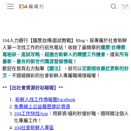
104人力銀行【履歷自傳|面試教戰】Blog，是專屬於社會新鮮
人第一次找工作的行前充電站！收錄了最精華的
履歷/自傳撰
寫秘訣
、
面試攻略
、
超適合新鮮人的精選工作機會
，還有
所有
最新、最夯的新世代職涯發展情報
！
歡迎在首頁右方點擊
【關注】
，就可以
定期接收最近更新的好
文
，不錯過精彩的社會新鮮人專屬職場情報喔！
**【出社會資源好站報報】**
新鮮人找工作情報團Facebook
免費線上公益履歷健診資源
104工作快找App
：用薪資/福利秒搜好職，隨時關注個人
化專屬工作！
104社會新鮮人專區